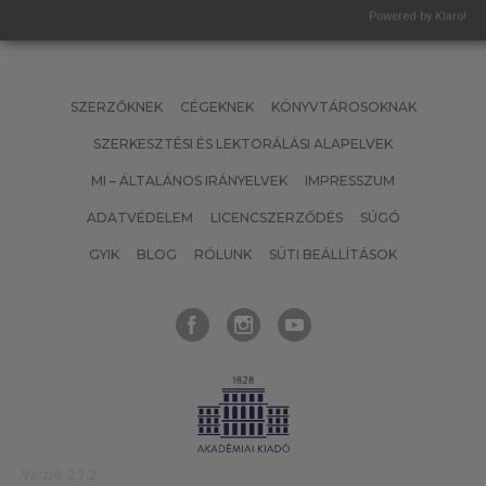
Powered by Klaro!
SZERZŐKNEK
CÉGEKNEK
KÖNYVTÁROSOKNAK
SZERKESZTÉSI ÉS LEKTORÁLÁSI ALAPELVEK
MI – ÁLTALÁNOS IRÁNYELVEK
IMPRESSZUM
ADATVÉDELEM
LICENCSZERZŐDÉS
SÚGÓ
GYIK
BLOG
RÓLUNK
SÜTI BEÁLLÍTÁSOK
Verzió: 2.7.2