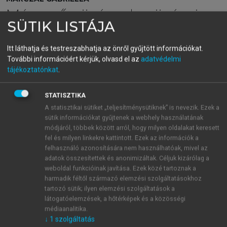
Mérgező növények, növényi
SÜTIK LISTÁJA
mérgezések
Itt láthatja és testreszabhatja az önről gyűjtött információkat.
További információért kérjük, olvasd el az
adatvédelmi
menu_book
OLVASÁS
tájékoztatónkat
.
STATISZTIKA
A statisztikai sütiket „teljesítménysütiknek” is nevezik. Ezek a
3.1. Növényi savak és
sütik információkat gyűjtenek a webhely használatának
módjáról, többek között arról, hogy milyen oldalakat keresett
savszármazékaik
fel és milyen linkekre kattintott. Ezek az információk a
felhasználó azonosítására nem használhatóak, mivel az
A növényi savak közül toxikológiailag az oxálsav és
adatok összesítettek és anonimizáltak. Céljuk kizárólag a
sói érdemelnek említést, az oldható és oldhatatlan
weboldal funkcióinak javítása. Ezek közé tartoznak a
sók egyaránt. Az oldhatatlan kalciumsók, amelyek a
harmadik féltől származó elemzési szolgáltatásokhoz
tartozó sütik; ilyen elemzési szolgáltatások a
szervezetben az oxálsavakból képződnek elsősorban
látogatóelemzések, a hőtérképek és a közösségi
a véralvadási rendszerben okoznak problémákat.
médiaanalitika.
Egyes növények rafid formában tartalmazzák a
↓
1
szolgáltatás