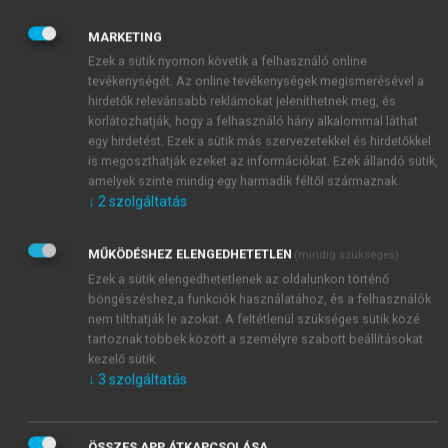
kalciumoxalátot, melyek bőr-, illetve nyálkahártya-
ingerlők (Araceae).
MARKETING
A savlaktonok bőringerlők, illetve allergének, pl.
Ezek a sütik nyomon követik a felhasználó online
a Rosaceae család para-szorbinsava; a
tevékenységét. Az online tevékenységek megismerésével a
Ranunculaceae család protoanemoninja és a
hirdetők relevánsabb reklámokat jeleníthetnek meg, és
Liliaceae család tulipozidjai.
korlátozhatják, hogy a felhasználó hány alkalommal láthat
egy hirdetést. Ezek a sütik más szervezetekkel és hirdetőkkel
is megoszthatják ezeket az információkat. Ezek állandó sütik,
amelyek szinte mindig egy harmadik féltől származnak.
↓
2
szolgáltatás
MŰKÖDÉSHEZ ELENGEDHETETLEN
(mindig szükséges)
Ezek a sütik elengedhetetlenek az oldalunkon történő
böngészéshez,a funkciók használatához, és a felhasználók
nem tilthatják le azokat. A feltétlenül szükséges sütik közé
tartoznak többek között a személyre szabott beállításokat
kezelő sütik.
↓
3
szolgáltatás
ÖSSZES APP ÁTKAPCSOLÁSA