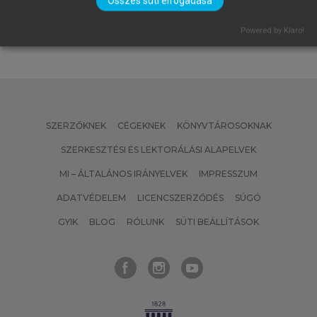
Összes süti elfogadása
Powered by Klaro!
SZERZŐKNEK
CÉGEKNEK
KÖNYVTÁROSOKNAK
SZERKESZTÉSI ÉS LEKTORÁLÁSI ALAPELVEK
MI – ÁLTALÁNOS IRÁNYELVEK
IMPRESSZUM
ADATVÉDELEM
LICENCSZERZŐDÉS
SÚGÓ
GYIK
BLOG
RÓLUNK
SÜTI BEÁLLÍTÁSOK