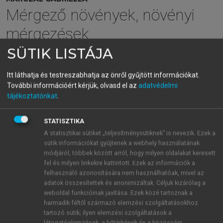
Mérgező növények, növényi
mérgezések
SÜTIK LISTÁJA
menu_book
OLVASÁS
Itt láthatja és testreszabhatja az önről gyűjtött információkat.
További információért kérjük, olvasd el az
adatvédelmi
tájékoztatónkat
.
Előszó
STATISZTIKA
A statisztikai sütiket „teljesítménysütiknek” is nevezik. Ezek a
„Gyógyfüvet és mérges dudvát egyként hoz földünk”
sütik információkat gyűjtenek a webhely használatának
(Ovidius)
módjáról, többek között arról, hogy milyen oldalakat keresett
fel és milyen linkekre kattintott. Ezek az információk a
felhasználó azonosítására nem használhatóak, mivel az
Hazánk növényflórája igen gazdag, az emberek jelent
adatok összesítettek és anonimizáltak. Céljuk kizárólag a
s része azonban nem ismeri a növényeket. Ennek
weboldal funkcióinak javítása. Ezek közé tartoznak a
harmadik féltől származó elemzési szolgáltatásokhoz
következménye, hogy mérgezések is történhetnek
tartozó sütik; ilyen elemzési szolgáltatások a
velük. A kertben ültetett növények egy része is
látogatóelemzések, a hőtérképek és a közösségi