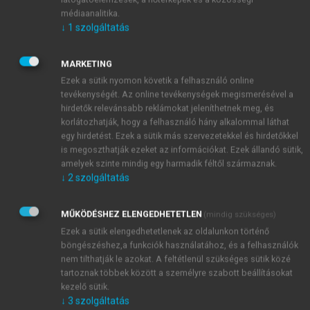
mérgező. Rendszeresen látni a kertekben, parkokban
médiaanalitika.
pl. az aranyesőt, és az utóbbi években megjelent az
↓
1
szolgáltatás
angyaltrombita is. A közelmúltban felmérés történt
Budapest egyes kerületeiben az óvodák és iskolák
MARKETING
környékére ültetett növényekről. Megállapítást nyert
Ezek a sütik nyomon követik a felhasználó online
pl., hogy az egyik óvodakert homokozója környékére
tevékenységét. Az online tevékenységek megismerésével a
ricinust ültettek, melyről köztudott, hogy 1-2 magja
hirdetők relevánsabb reklámokat jeleníthetnek meg, és
korlátozhatják, hogy a felhasználó hány alkalommal láthat
is halálos mérgezést okozhat. Ez azt bizonyítja, hogy
egy hirdetést. Ezek a sütik más szervezetekkel és hirdetőkkel
az óvodai szakemberek egy része sincs tisztában az
is megoszthatják ezeket az információkat. Ezek állandó sütik,
egyes növények veszélyes voltával. Intézetünket, a
amelyek szinte mindig egy harmadik féltől származnak.
Semmelweis Egyetem Farmakognózia Intézetét
↓
2
szolgáltatás
rendszeresen keresik fel személyesen, illetve
telefonon növényi mérgezésekkel kapcsolatban.
MŰKÖDÉSHEZ ELENGEDHETETLEN
(mindig szükséges)
Leggyakrabban aranyeső, seprőzanót, hóbogyó és
Ezek a sütik elengedhetetlenek az oldalunkon történő
kutyatejfélék szerepelnek a megkeresések között,
böngészéshez,a funkciók használatához, és a felhasználók
hogy csak néhányat említsek.
nem tilthatják le azokat. A feltétlenül szükséges sütik közé
A könyv igyekszik tájékoztatást adni a mérgező
tartoznak többek között a személyre szabott beállításokat
kezelő sütik.
magasabb rendű növényekről, növényi
↓
3
szolgáltatás
mérgezésekről, és segít az elsősegélynyújtásban.