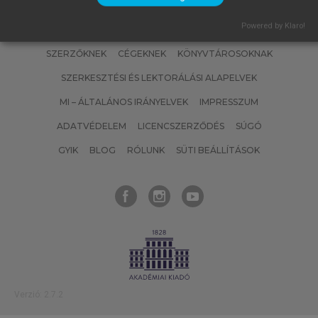
Powered by Klaro!
SZERZŐKNEK
CÉGEKNEK
KÖNYVTÁROSOKNAK
SZERKESZTÉSI ÉS LEKTORÁLÁSI ALAPELVEK
MI – ÁLTALÁNOS IRÁNYELVEK
IMPRESSZUM
ADATVÉDELEM
LICENCSZERZŐDÉS
SÚGÓ
GYIK
BLOG
RÓLUNK
SÜTI BEÁLLÍTÁSOK
Verzió: 2.7.2