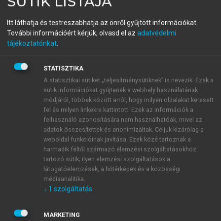
SÜTIK LISTÁJA
„Tőlünk telhetőleg művelni és
Itt láthatja és testreszabhatja az önről gyűjtött információkat.
gazdagítani”
További információért kérjük, olvasd el az
adatvédelmi
tájékoztatónkat
.
Irodalmi gondolkodás Magyarországon 1530–1580
között
STATISZTIKA
A statisztikai sütiket „teljesítménysütiknek” is nevezik. Ezek a
menu_book
sütik információkat gyűjtenek a webhely használatának
OLVASÁS
módjáról, többek között arról, hogy milyen oldalakat keresett
fel és milyen linkekre kattintott. Ezek az információk a
felhasználó azonosítására nem használhatóak, mivel az
adatok összesítettek és anonimizáltak. Céljuk kizárólag a
3.5.4. Kitekintés a 17–18.
weboldal funkcióinak javítása. Ezek közé tartoznak a
harmadik féltől származó elemzési szolgáltatásokhoz
századra
tartozó sütik; ilyen elemzési szolgáltatások a
látogatóelemzések, a hőtérképek és a közösségi
médiaanalitika.
↓
1
szolgáltatás
MARKETING