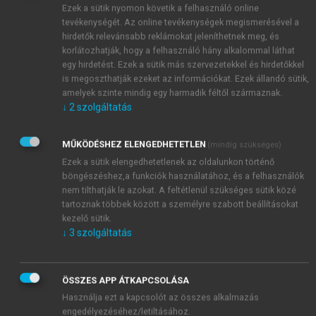
Ezek a sütik nyomon követik a felhasználó online
tevékenységét. Az online tevékenységek megismerésével a
hirdetők relevánsabb reklámokat jeleníthetnek meg, és
korlátozhatják, hogy a felhasználó hány alkalommal láthat
egy hirdetést. Ezek a sütik más szervezetekkel és hirdetőkkel
is megoszthatják ezeket az információkat. Ezek állandó sütik,
amelyek szinte mindig egy harmadik féltől származnak.
↓
2
szolgáltatás
MŰKÖDÉSHEZ ELENGEDHETETLEN
(mindig szükséges)
Ezek a sütik elengedhetetlenek az oldalunkon történő
böngészéshez,a funkciók használatához, és a felhasználók
nem tilthatják le azokat. A feltétlenül szükséges sütik közé
tartoznak többek között a személyre szabott beállításokat
kezelő sütik.
↓
3
szolgáltatás
TARTALOMJEGYZÉK
ÖSSZES APP ÁTKAPCSOLÁSA
Használja ezt a kapcsolót az összes alkalmazás
engedélyezéséhez/letiltásához.