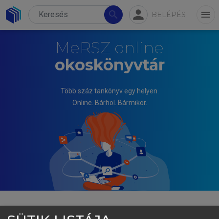
person
search
menu
BELÉPÉS
MeRSZ online
okoskönyvtár
Több száz tankönyv egy helyen.
Online. Bárhol. Bármikor.
BARTÓK ISTVÁN