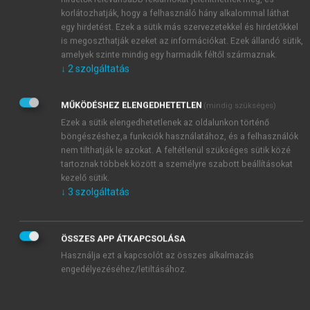
korlátozhatják, hogy a felhasználó hány alkalommal láthat
egy hirdetést. Ezek a sütik más szervezetekkel és hirdetőkkel
is megoszthatják ezeket az információkat. Ezek állandó sütik,
amelyek szinte mindig egy harmadik féltől származnak.
↓
2
szolgáltatás
MŰKÖDÉSHEZ ELENGEDHETETLEN
(mindig szükséges)
Ezek a sütik elengedhetetlenek az oldalunkon történő
böngészéshez,a funkciók használatához, és a felhasználók
nem tilthatják le azokat. A feltétlenül szükséges sütik közé
tartoznak többek között a személyre szabott beállításokat
kezelő sütik.
↓
3
szolgáltatás
TARTALOMJEGYZÉK
ÖSSZES APP ÁTKAPCSOLÁSA
Magyarország geológiája Paleozoikum I
Használja ezt a kapcsolót az összes alkalmazás
engedélyezéséhez/letiltásához.
Impresszum
Előszó
chevron_right
1. Ausztroalpi nagyszerkezeti egységek