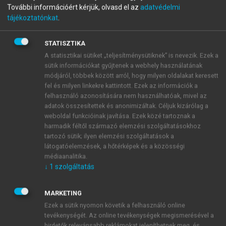
További információért kérjük, olvasd el az
adatvédelmi
Magyarország geológiája.
tájékoztatónkat
.
Paleozoikum I.
STATISZTIKA
A statisztikai sütiket „teljesítménysütiknek” is nevezik. Ezek a
sütik információkat gyűjtenek a webhely használatának
menu_book
OLVASÁS
módjáról, többek között arról, hogy milyen oldalakat keresett
fel és milyen linkekre kattintott. Ezek az információk a
felhasználó azonosítására nem használhatóak, mivel az
adatok összesítettek és anonimizáltak. Céljuk kizárólag a
1.1.2.3.2.3. Fertőrákosi Gneisz tagozat
weboldal funkcióinak javítása. Ezek közé tartoznak a
harmadik féltől származó elemzési szolgáltatásokhoz
tartozó sütik; ilyen elemzési szolgáltatások a
látogatóelemzések, a hőtérképek és a közösségi
médiaanalitika.
↓
1
szolgáltatás
MARKETING
Ezek a sütik nyomon követik a felhasználó online
tevékenységét. Az online tevékenységek megismerésével a
hirdetők relevánsabb reklámokat jeleníthetnek meg, és