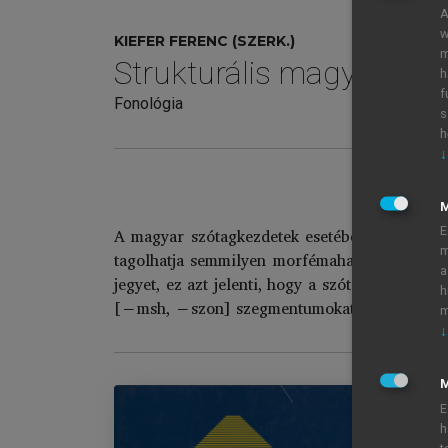
A
w
KIEFER FERENC (SZERK.)
m
Strukturális magyar nyel
h
f
Fonológia
s
h
↓
A magyar szótagkezdetek esetében nincs külön
E
m
tagolhatja semmilyen morfémahatár. A szótagk
a
jegyet, ez azt jelenti, hogy a szótagkezdet á
h
[−msh, −szon] szegmentumokat kapcsolhatunk
m
↓
M
E
h