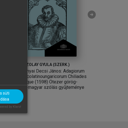
arrow_circle_right
OLTÁN
PACZOLAY GYULA (SZERK.)
OSZKÓ BEATRIX, 
(SZERK.)
Baranyai Decsi János: Adagiorum
Általános Nyelvé
graecolatinoungaricorum Chiliades
Tanulmányok XXXV
quinque (1598) Ötezer görög-
latin-magyar szólás gyűjteménye
 süti
adása
ered by Klaro!