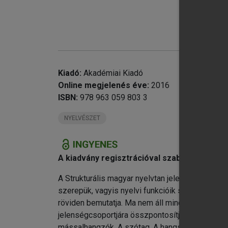
chevron_right
7.
chevron_right
8.
Ir
Kiadó:
Akadémiai Kiadó
Online megjelenés éve:
2016
ISBN:
978 963 059 803 3
NYELVÉSZET
A kiadvány regisztrációval szabadon elérhe
A Strukturális magyar nyelvtan jelen második kö
szerepük, vagyis nyelvi funkcióik szerint vizsg
röviden bemutatja. Ma nem áll mindent átfogó f
jelenségcsoportjára összpontosítja a figyelmét,
mássalhangzók, A szótag, A hangsúly, A hanglejt