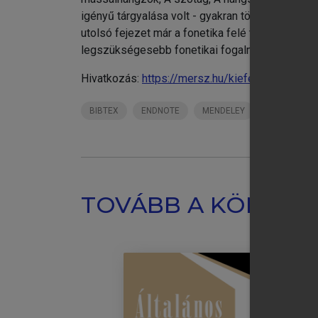
igényű tárgyalása volt - gyakran több elmélet f
utolsó fejezet már a fonetika felé tekint ki: a
legszükségesebb fonetikai fogalmakat foglalja
Hivatkozás:
https://mersz.hu/kiefer-strukturali
BIBTEX
ENDNOTE
MENDELEY
ZOTERO
TOVÁBB A KÖNYVT