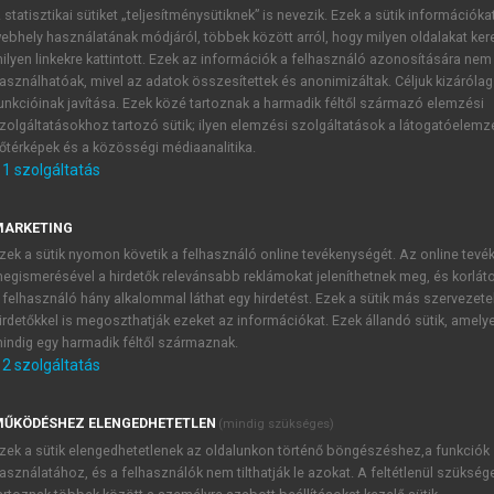
 statisztikai sütiket „teljesítménysütiknek” is nevezik. Ezek a sütik információka
ebhely használatának módjáról, többek között arról, hogy milyen oldalakat kere
ilyen linkekre kattintott. Ezek az információk a felhasználó azonosítására nem
vtan 2.
asználhatóak, mivel az adatok összesítettek és anonimizáltak. Céljuk kizáróla
unkcióinak javítása. Ezek közé tartoznak a harmadik féltől származó elemzési
zolgáltatásokhoz tartozó sütik; ilyen elemzési szolgáltatások a látogatóelemz
őtérképek és a közösségi médiaanalitika.
1
szolgáltatás
A szótagkezdet
MARKETING
bség a felszíni és a mögöttes ábrázolás fonotaktikai szabál
zek a sütik nyomon követik a felhasználó online tevékenységét. Az online tev
egismerésével a hirdetők relevánsabb reklámokat jeleníthetnek meg, és korlát
ezdetben csak mássalhangzó lehet. Mivel az általunk használ
 felhasználó hány alkalommal láthat egy hirdetést. Ezek a sütik más szervezete
ltal uralt X-hez csak [+msh] jeggyel rendelkező szegmentumoka
irdetőkkel is megoszthatják ezeket az információkat. Ezek állandó sütik, amely
. A magyarban a szótagkezdet lehet üres, nem elágazó vagy 
indig egy harmadik féltől származnak.
2
szolgáltatás
ŰKÖDÉSHEZ ELENGEDHETETLEN
(mindig szükséges)
TARTALOMJEGYZÉK
zek a sütik elengedhetetlenek az oldalunkon történő böngészéshez,a funkciók
asználatához, és a felhasználók nem tilthatják le azokat. A feltétlenül szükség