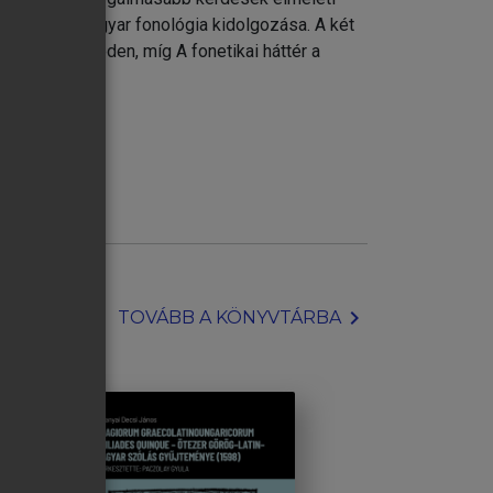
tű, teljes magyar fonológia kidolgozása. A két
ndozott beszéden, míg A fonetikai háttér a
chevron_right
TOVÁBB A KÖNYVTÁRBA