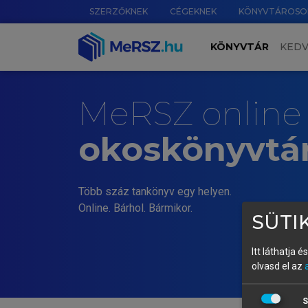
SZERZŐKNEK
CÉGEKNEK
KÖNYVTÁROSO
KÖNYVTÁR
KED
MeRSZ online
okoskönyvtá
Több száz tankönyv egy helyen.
Online. Bárhol. Bármikor.
SÜTIK
Itt láthatja 
olvasd el az
S