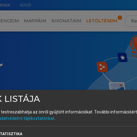
KNAK
SÚGÓ
VENCEIM
MAPPÁIM
KIVONATAIM
LETÖLTÉSEIM
r
 LISTÁJA
és testreszabhatja az önről gyűjtött információkat.
További információért 
adatvédelmi tájékoztatónkat
.
TATISZTIKA