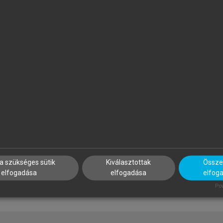
ÁTYÁS BÁNHEGYI
BENCZES RÉKA, KÖVECSES Z
he Effects of Politics and
Kognitív nyelvészet
deology on the Translation of
rgumentative Political
ewspaper Articles
a szükséges sütik
Kiválasztottak
Összes
elfogadása
elfogadása
elfog
Pow