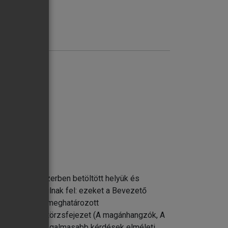
a nyelvi rendszerben betöltött helyük és
elméletek vonulnak fel: ezeket a Bevezető
lógia egy-egy meghatározott
llítani. Az öt törzsfejezet (A magánhangzók, A
l célunk a legizgalmasabb kérdések elméleti