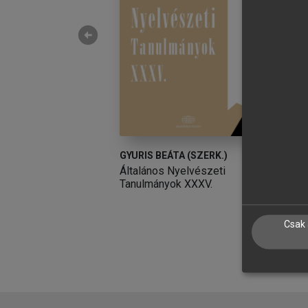
arrow_circle_left
NC (SZERK.)
GYURIS BEÁTA (SZERK.)
M
v
Általános Nyelvészeti
T
Tanulmányok XXXV.
I
A
N
Csak 