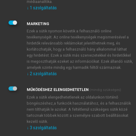
Enciklopédiában Fiona
Cowie (2010)
.
Cowie (1999)
médiaanalitika.
↓
1
szolgáltatás
monográfiája pedig nagy visszhangot kiváltó
konceptuális elemzést is nyújtott. Ennek lényegi
mozzanata, mint bírálatában
Fodor (2001)
is kiemeli,
MARKETING
kettős. Vajon vannak-e általánosan érvényes
Ezek a sütik nyomon követik a felhasználó online
tevékenységét. Az online tevékenységek megismerésével a
fejlődési-tanulási mechanizmusok, melyek a nyelvre
hirdetők relevánsabb reklámokat jeleníthetnek meg, és
is érvényesek? Ezt az eredeti ősellenfél, a
korlátozhatják, hogy a felhasználó hány alkalommal láthat
behaviorizmus után a modern fejlődéskutatás
egy hirdetést. Ezek a sütik más szervezetekkel és hirdetőkkel
kognitív irányzatai is hirdetik (
Elman et al. 1996
;
is megoszthatják ezeket az információkat. Ezek állandó sütik,
Tomasello 2003
). A másik filozofikus kérdés, hogy
amelyek szinte mindig egy harmadik féltől származnak.
↓
2
szolgáltatás
vajon mindent megmagyaráz-e a természettudomány,
ez esetben a genetika összekapcsolása az innátizmus
ismeretelméleti filozófiai doktrínájával. A kettő
MŰKÖDÉSHEZ ELENGEDHETETLEN
(mindig szükséges)
összekapcsolódik, mint kritikájában Fodor is rámutat,
Ezek a sütik elengedhetetlenek az oldalunkon történő
böngészéshez,a funkciók használatához, és a felhasználók
hiszen az innátisták többnyire a tanulás
nem tilthatják le azokat. A feltétlenül szükséges sütik közé
lehetetlenségének mozzanataival érvelnek. Azzal,
tartoznak többek között a személyre szabott beállításokat
hogy ilyen „szennyezett” adatok alapján nem lehetne
kezelő sütik.
elsajátítani egy ideális rendszert, ha nem lenne egy
↓
3
szolgáltatás
erős veleszületett összetevő az elsajátítás mögött.