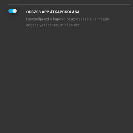
ÖSSZES APP ÁTKAPCSOLÁSA
Használja ezt a kapcsolót az összes alkalmazás
engedélyezéséhez/letiltásához.