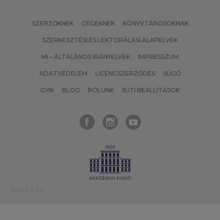
SZERZŐKNEK
CÉGEKNEK
KÖNYVTÁROSOKNAK
SZERKESZTÉSI ÉS LEKTORÁLÁSI ALAPELVEK
MI – ÁLTALÁNOS IRÁNYELVEK
IMPRESSZUM
ADATVÉDELEM
LICENCSZERZŐDÉS
SÚGÓ
GYIK
BLOG
RÓLUNK
SÜTI BEÁLLÍTÁSOK
Verzió: 2.7.2