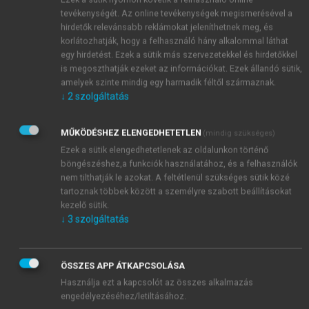
tevékenységét. Az online tevékenységek megismerésével a
hirdetők relevánsabb reklámokat jeleníthetnek meg, és
korlátozhatják, hogy a felhasználó hány alkalommal láthat
egy hirdetést. Ezek a sütik más szervezetekkel és hirdetőkkel
is megoszthatják ezeket az információkat. Ezek állandó sütik,
amelyek szinte mindig egy harmadik féltől származnak.
↓
2
szolgáltatás
MŰKÖDÉSHEZ ELENGEDHETETLEN
(mindig szükséges)
Ezek a sütik elengedhetetlenek az oldalunkon történő
böngészéshez,a funkciók használatához, és a felhasználók
nem tilthatják le azokat. A feltétlenül szükséges sütik közé
tartoznak többek között a személyre szabott beállításokat
kezelő sütik.
↓
3
szolgáltatás
TARTALOMJEGYZÉK
ÖSSZES APP ÁTKAPCSOLÁSA
Az önvezető járművek világa • Társadalmi hatások és
Használja ezt a kapcsolót az összes alkalmazás
kihívások
engedélyezéséhez/letiltásához.