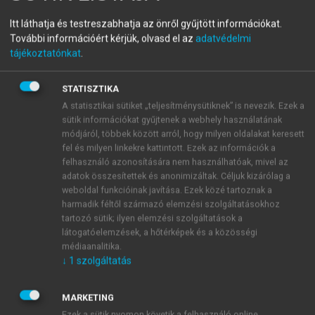
Az önvezető járművek világa
Itt láthatja és testreszabhatja az önről gyűjtött információkat.
További információért kérjük, olvasd el az
adatvédelmi
Társadalmi hatások és kihívások
tájékoztatónkat
.
menu_book
OLVASÁS
STATISZTIKA
A statisztikai sütiket „teljesítménysütiknek” is nevezik. Ezek a
sütik információkat gyűjtenek a webhely használatának
módjáról, többek között arról, hogy milyen oldalakat keresett
fel és milyen linkekre kattintott. Ezek az információk a
Bevezetés
felhasználó azonosítására nem használhatóak, mivel az
adatok összesítettek és anonimizáltak. Céljuk kizárólag a
Csizmadia Zoltán, Rechnitzer János
weboldal funkcióinak javítása. Ezek közé tartoznak a
harmadik féltől származó elemzési szolgáltatásokhoz
tartozó sütik; ilyen elemzési szolgáltatások a
látogatóelemzések, a hőtérképek és a közösségi
médiaanalitika.
↓
1
szolgáltatás
MARKETING
Ezek a sütik nyomon követik a felhasználó online