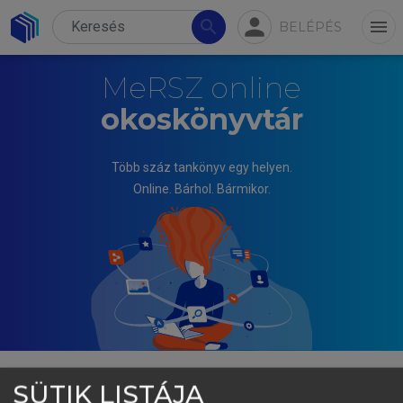
person
search
menu
BELÉPÉS
MeRSZ online
okoskönyvtár
Több száz tankönyv egy helyen.
Online. Bárhol. Bármikor.
SÜTIK LISTÁJA
CSIZMADIA ZOLTÁN, RECHNITZER JÁNOS (SZERK.)