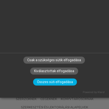
,
BÁN KRISZTIÁN PÉTER, KATONA
ZSA
GÉZA, HLINKA JÓZSEF, SZABADOS
GERGELY
Anyagtechnológiai példatár
Csak a szükséges sütik elfogadása
Kiválasztottak elfogadása
Összes süti elfogadása
Powered by Klaro!
SZERZŐKNEK
CÉGEKNEK
KÖNYVTÁROSOKNAK
SZERKESZTÉSI ÉS LEKTORÁLÁSI ALAPELVEK