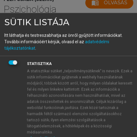
menu_book
OLVASÁS
Pszichológia
SÜTIK LISTÁJA
Itt láthatja és testreszabhatja az önről gyűjtött információkat.
A humor univerzalitása
További információért kérjük, olvasd el az
adatvédelmi
tájékoztatónkat
.
A nevetés és a humor egyetemesen jellemző minden
emberi kultúrára (
Apte, 1985
;
Lefcourt, 2001
;
STATISZTIKA
Bergson, 1986
). A humoros beszéd például könnyen
A statisztikai sütiket „teljesítménysütiknek” is nevezik. Ezek a
megkülönböztethető, sajátos hangzású, nyelvtől
sütik információkat gyűjtenek a webhely használatának
függetlenül minden kultúrában hasonló (
Martin,
módjáról, többek között arról, hogy milyen oldalakat keresett
2007
). Kultúránként eltérő lehet annak szabályozása,
fel és milyen linkekre kattintott. Ezek az információk a
hogy mikor milyen humor helyénvaló, mi illetlen, mi
felhasználó azonosítására nem használhatóak, mivel az
bántó vagy kerülendő, és milyen társas közegben
adatok összesítettek és anonimizáltak. Céljuk kizárólag a
weboldal funkcióinak javítása. Ezek közé tartoznak a
vagy hierarchiában. Egyedfejlődési szempontból a
harmadik féltől származó elemzési szolgáltatásokhoz
sírás után a nevetés az egyik legelső, hangadáson
tartozó sütik; ilyen elemzési szolgáltatások a
alapuló (vokalizációval járó) jelenség, melyet egy
látogatóelemzések, a hőtérképek és a közösségi
embergyermek hallat (
McGhee, 1979
). Velünk
médiaanalitika.