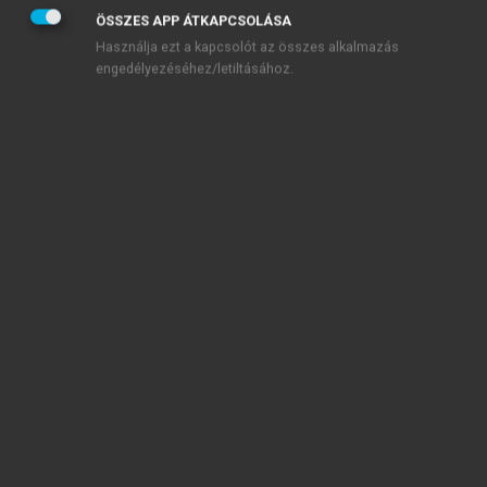
ÖSSZES APP ÁTKAPCSOLÁSA
Használja ezt a kapcsolót az összes alkalmazás
engedélyezéséhez/letiltásához.
TARTALOMJEGYZÉK