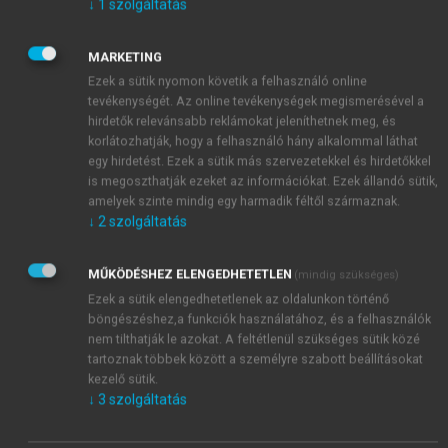
született természetét mutatja, hogy a vakon vagy
↓
1
szolgáltatás
hallássérülten született gyerekek is ösztönösen
tudnak és szoktak nevetni, anélkül, hogy valaha láttak
MARKETING
volna mintát erre. Az emberi társalgásban előforduló
Ezek a sütik nyomon követik a felhasználó online
verbális (nyelvi) humor kimondottan csak az
tevékenységét. Az online tevékenységek megismerésével a
hirdetők relevánsabb reklámokat jeleníthetnek meg, és
emberre jellemző tulajdonság és képesség,
korlátozhatják, hogy a felhasználó hány alkalommal láthat
gondoljunk csak arra, milyen gyakoriak a szóviccek
egy hirdetést. Ezek a sütik más szervezetekkel és hirdetőkkel
vagy a csattanóval végződő történetszerű viccek egy-
is megoszthatják ezeket az információkat. Ezek állandó sütik,
egy hétköznapi beszélgetés során. Mégis, nem az
amelyek szinte mindig egy harmadik féltől származnak.
ember az egyetlen az élővilágban, amely nevetéssel
↓
2
szolgáltatás
jellemezhető: a csimpánzoknál és más emberszabású
majmoknál is tapasztaltak nevetést. A legkorábbi
MŰKÖDÉSHEZ ELENGEDHETETLEN
(mindig szükséges)
beszámolók Darwin tollából származnak a 15. század
Ezek a sütik elengedhetetlenek az oldalunkon történő
közepéről.
böngészéshez,a funkciók használatához, és a felhasználók
nem tilthatják le azokat. A feltétlenül szükséges sütik közé
tartoznak többek között a személyre szabott beállításokat
kezelő sütik.
↓
3
szolgáltatás