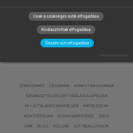
BENCZES RÉKA, KÖVECSES ZOLTÁN
Csak a szükséges sütik elfogadása
Kognitív nyelvészet
Kiválasztottak elfogadása
Összes süti elfogadása
Powered by Klaro!
SZERZŐKNEK
CÉGEKNEK
KÖNYVTÁROSOKNAK
SZERKESZTÉSI ÉS LEKTORÁLÁSI ALAPELVEK
MI – ÁLTALÁNOS IRÁNYELVEK
IMPRESSZUM
ADATVÉDELEM
LICENCSZERZŐDÉS
SÚGÓ
GYIK
BLOG
RÓLUNK
SÜTI BEÁLLÍTÁSOK