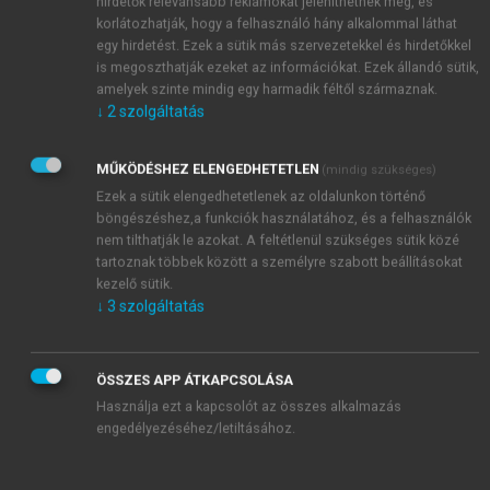
hirdetők relevánsabb reklámokat jeleníthetnek meg, és
korlátozhatják, hogy a felhasználó hány alkalommal láthat
egy hirdetést. Ezek a sütik más szervezetekkel és hirdetőkkel
is megoszthatják ezeket az információkat. Ezek állandó sütik,
amelyek szinte mindig egy harmadik féltől származnak.
↓
2
szolgáltatás
MŰKÖDÉSHEZ ELENGEDHETETLEN
(mindig szükséges)
Ezek a sütik elengedhetetlenek az oldalunkon történő
böngészéshez,a funkciók használatához, és a felhasználók
nem tilthatják le azokat. A feltétlenül szükséges sütik közé
tartoznak többek között a személyre szabott beállításokat
kezelő sütik.
↓
3
szolgáltatás
ÖSSZES APP ÁTKAPCSOLÁSA
Használja ezt a kapcsolót az összes alkalmazás
engedélyezéséhez/letiltásához.
TARTALOMJEGYZÉK