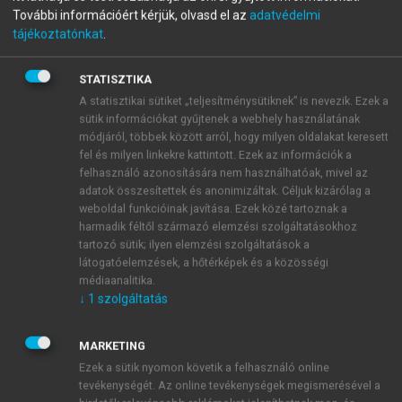
További információért kérjük, olvasd el az
adatvédelmi
Anxiety, Coping, and Flow
tájékoztatónkat
.
Empirical studies in interactional perspective
STATISZTIKA
A statisztikai sütiket „teljesítménysütiknek” is nevezik. Ezek a
menu_book
OLVASÁS
sütik információkat gyűjtenek a webhely használatának
módjáról, többek között arról, hogy milyen oldalakat keresett
fel és milyen linkekre kattintott. Ezek az információk a
felhasználó azonosítására nem használhatóak, mivel az
adatok összesítettek és anonimizáltak. Céljuk kizárólag a
Cross-Cultural Consistencies
weboldal funkcióinak javítása. Ezek közé tartoznak a
harmadik féltől származó elemzési szolgáltatásokhoz
Comparing the foregoing results on Dutch subjects
tartozó sütik; ilyen elemzési szolgáltatások a
with findings of adolescent samples in Hungary,
látogatóelemzések, a hőtérképek és a közösségi
India, Sweden and Yemen (
Oláh et al., 1984
), some
médiaanalitika.
outstanding consistencies in sex differences and age
↓
1
szolgáltatás
trends could be observed.
MARKETING
Ezek a sütik nyomon követik a felhasználó online
tevékenységét. Az online tevékenységek megismerésével a