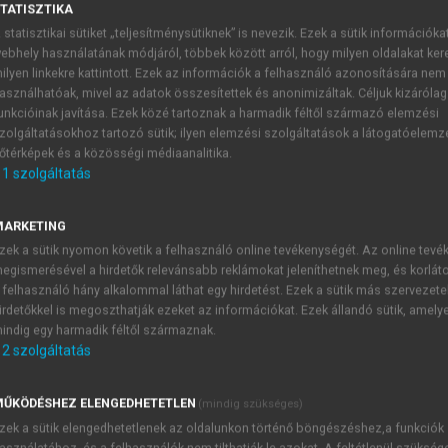
TATISZTIKA
 statisztikai sütiket „teljesítménysütiknek” is nevezik. Ezek a sütik információka
ebhely használatának módjáról, többek között arról, hogy milyen oldalakat kere
vtan 1.
ilyen linkekre kattintott. Ezek az információk a felhasználó azonosítására nem
asználhatóak, mivel az adatok összesítettek és anonimizáltak. Céljuk kizáróla
unkcióinak javítása. Ezek közé tartoznak a harmadik féltől származó elemzési
zolgáltatásokhoz tartozó sütik; ilyen elemzési szolgáltatások a látogatóelemz
őtérképek és a közösségi médiaanalitika.
1
szolgáltatás
Bevezetés
MARKETING
amelyet a független alárendelések után sorra veszünk, a vo
zek a sütik nyomon követik a felhasználó online tevékenységét. Az online tev
gyis a vonatkozó névmással határoznak meg. Ez az eljárás a
egismerésével a hirdetők relevánsabb reklámokat jeleníthetnek meg, és korlát
ik (latin, német, finn, grúz stb.), vagyis ahol egy saj
 felhasználó hány alkalommal láthat egy hirdetést. Ezek a sütik más szervezete
VM-ek (vagy legalábbis azok egy része) az őket bevezető elem
irdetőkkel is megoszthatják ezeket az információkat. Ezek állandó sütik, amely
as mellékmondatoktól (héber, malgasi, angol stb.), a módsze
indig egy harmadik féltől származnak.
2
szolgáltatás
ŰKÖDÉSHEZ ELENGEDHETETLEN
(mindig szükséges)
zek a sütik elengedhetetlenek az oldalunkon történő böngészéshez,a funkciók