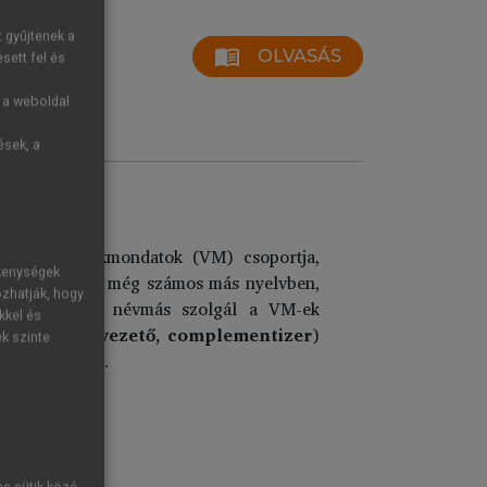
t gyűjtenek a
menu_book
OLVASÁS
sett fel és
g a weboldal
ések, a
natkozó mellékmondatok (VM) csoportja,
ékenységek
 magyarban és még számos más nyelvben,
ozhatják, hogy
átos funkciójú névmás szolgál a VM-ek
kkel és
 (
mondatbevezető, complementizer
)
ek szinte
r csődöt mond.