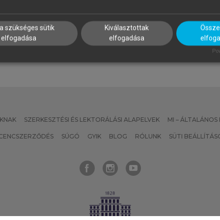
he Effects of Politics and
Kognitív nyelvészet
deology on the Translation of
rgumentative Political
ewspaper Articles
a szükséges sütik
Kiválasztottak
Összes
elfogadása
elfogadása
elfog
Pow
KNAK
SZERKESZTÉSI ÉS LEKTORÁLÁSI ALAPELVEK
MI – ÁLTALÁNOS
ICENCSZERZŐDÉS
SÚGÓ
GYIK
BLOG
RÓLUNK
SÜTI BEÁLLÍTÁS