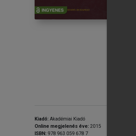
chevron_right
chevron_right
chevron_right
chevron_right
chevron_right
chevron_right
chevron_right
A
chevron_right
A
chevron_right
F
Kiadó:
Akadémiai Kiadó
Online megjelenés éve:
2015
ISBN:
978 963 059 678 7