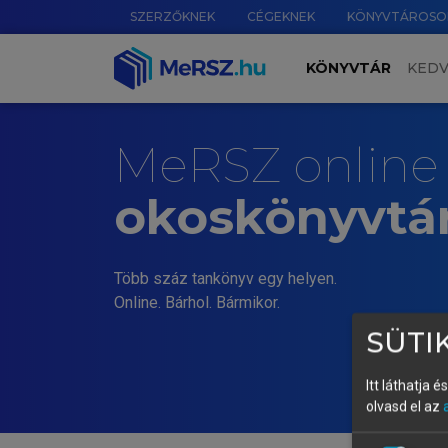
SZERZŐKNEK
CÉGEKNEK
KÖNYVTÁROSO
KÖNYVTÁR
KED
MeRSZ online
okoskönyvtá
Több száz tankönyv egy helyen.
Online. Bárhol. Bármikor.
SÜTIK
Itt láthatja 
olvasd el az