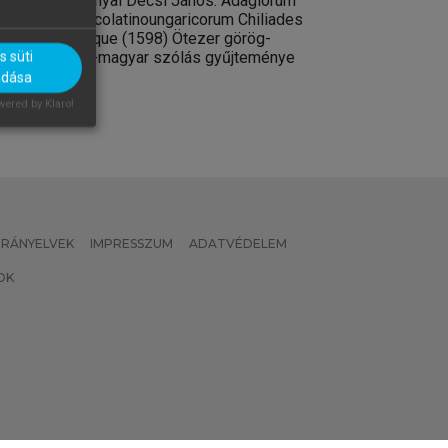
Baranyai Decsi János: Adagiorum
Általános Nyelvé
graecolatinoungaricorum Chiliades
Tanulmányok XXXV
quinque (1598) Ötezer görög-
latin-magyar szólás gyűjteménye
 süti
adása
ered by Klaro!
 IRÁNYELVEK
IMPRESSZUM
ADATVÉDELEM
OK