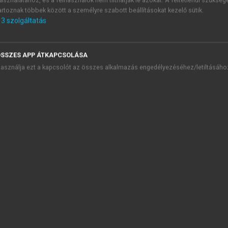
asználatához, és a felhasználók nem tilthatják le azokat. A feltétlenül szükség
artoznak többek között a személyre szabott beállításokat kezelő sütik.
3
szolgáltatás
SSZES APP ÁTKAPCSOLÁSA
asználja ezt a kapcsolót az összes alkalmazás engedélyezéséhez/letiltásáho
TARTALOMJEGYZÉK
TRUKTURÁLIS MAGYAR NYELVTAN
presszum
vezető
RAMMATIKAELMÉLETI BEVEZETŐ
Z EGYSZERŰ MONDAT SZERKEZETE
FŐNÉVI CSOPORT SZERKEZETE
ÉGENSEK ÉS VONZATOK
Z ALÁRENDELT MONDATOK SZERKEZETE
1. Bevezetés