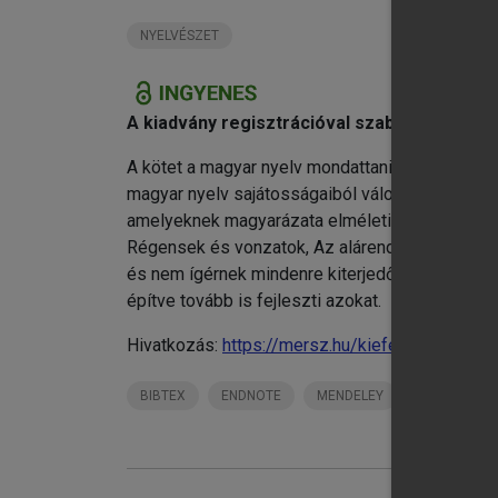
NYELVÉSZET
A kiadvány regisztrációval szabadon elérhe
A kötet a magyar nyelv mondattani szerkezeténe
magyar nyelv sajátosságaiból válogat, és elsős
amelyeknek magyarázata elméletileg is érdeke
Régensek és vonzatok, Az alárendelő mellékmon
és nem ígérnek mindenre kiterjedő tárgyalást. 
építve tovább is fejleszti azokat.
Hivatkozás:
https://mersz.hu/kiefer-strukturali
BIBTEX
ENDNOTE
MENDELEY
ZOTERO