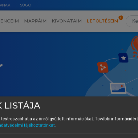
KNAK
SÚGÓ
VENCEIM
MAPPÁIM
KIVONATAIM
LETÖLTÉSEIM
r
 LISTÁJA
és testreszabhatja az önről gyűjtött információkat.
További információért 
adatvédelmi tájékoztatónkat
.