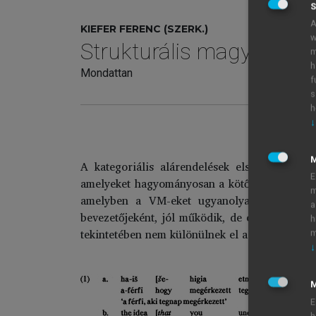
S
A
KIEFER FERENC (SZERK.)
w
Strukturális magyar nyel
m
h
Mondattan
f
s
h
↓
A kategoriális alárendelések első fajtája, 
E
amelyeket hagyományosan a kötőszavukkal, va
m
amelyben a VM-eket ugyanolyan módon képz
a
bevezetőjeként, jól működik, de ott, ahol a 
h
tekintetében nem különülnek el a
hogy
kötőszav
m
↓
M
E