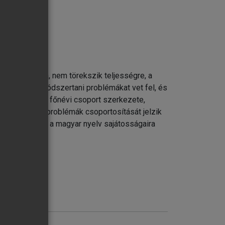
s értelmében, nem törekszik teljességre, a
le elméleti-módszertani problémákat vet fel, és
zerkezete, A főnévi csoport szerkezete,
erkezete) a problémák csoportosítását jelzik
s sok esetben a magyar nyelv sajátosságaira