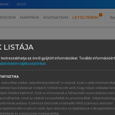
KNAK
SÚGÓ
VENCEIM
MAPPÁIM
KIVONATAIM
LETÖLTÉSEIM
 LISTÁJA
a története, elméletei és módszere
és testreszabhatja az önről gyűjtött információkat.
További információért 
adatvédelmi tájékoztatónkat
.
TARTALOMJEGYZÉK
TATISZTIKA
 statisztikai sütiket „teljesítménysütiknek” is nevezik. Ezek a sütik információka
ebhely használatának módjáról, többek között arról, hogy milyen oldalakat kere
KULTURÁLIS ANTROPOLÓGIA TÖRTÉNETE, ELMÉLETEI ÉS MÓ
ilyen linkekre kattintott. Ezek az információk a felhasználó azonosítására nem
presszum
asználhatóak, mivel az adatok összesítettek és anonimizáltak. Céljuk kizáróla
ológus
unkcióinak javítása. Ezek közé tartoznak a harmadik féltől származó elemzési
zolgáltatásokhoz tartozó sütik; ilyen elemzési szolgáltatások a látogatóelemz
 Az elmélet
őtérképek és a közösségi médiaanalitika.