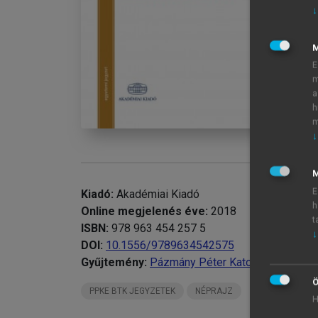
chevron_right
II
↓
II
chevron_right
IV
chevron_right
V.
E
chevron_right
VI
m
chevron_right
Ep
a
h
Bi
m
↓
M
E
Kiadó:
Akadémiai Kiadó
h
Online megjelenés éve:
2018
t
ISBN:
978 963 454 257 5
↓
DOI:
10.1556/9789634542575
Gyűjtemény:
Pázmány Péter Katolikus Egyete
Ö
PPKE BTK JEGYZETEK
NÉPRAJZ
H