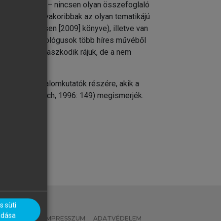
maszkodhatunk – nincsen olyan összefoglaló
özzé. Sokkal gyakoribbak az olyan tematikájú
omas H. Eriksen [2009] könyve), illetve van
y neves antropológusok több híres művéből
is erősen támaszkodik rájuk, de a nem
ek és társadalomkutatók részére, akik a
zínűségét” (Leach, 1996: 149) megismerjék.
 süti
adása
 IRÁNYELVEK
IMPRESSZUM
ADATVÉDELEM