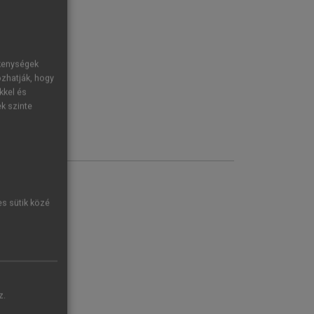
ékenységek
ozhatják, hogy
kkel és
ek szinte
es sütik közé
z.