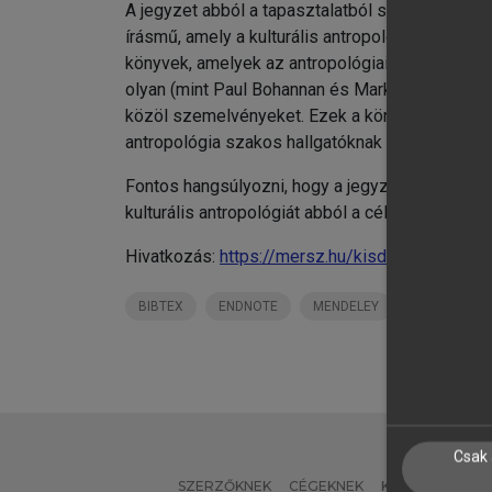
A jegyzet abból a tapasztalatból született, h
írásmű, amely a kulturális antropológia történe
könyvek, amelyek az antropológiai kutatás jelle
olyan (mint Paul Bohannan és Mark Glazer Mérfö
közöl szemelvényeket. Ezek a könyvek nagy seg
antropológia szakos hallgatóknak túlontúl szert
Fontos hangsúlyozni, hogy a jegyzet nem antro
kulturális antropológiát abból a célból hallgat
Hivatkozás:
https://mersz.hu/kisdi-a-kulturali
BIBTEX
ENDNOTE
MENDELEY
ZOTERO
Csak 
SZERZŐKNEK
CÉGEKNEK
KÖNYVTÁROSO