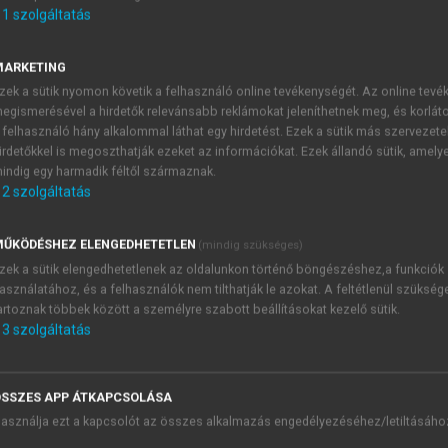
. A gyakorlat elmélete
1
szolgáltatás
I. Antropológiai eszmetörténet dióhéjban
. A kulturális antropológia „iskolái”
MARKETING
 Kulturális antropológia Magyarországon
zek a sütik nyomon követik a felhasználó online tevékenységét. Az online tev
. Szakantropológiák. A kulturális antropológia alterületei
egismerésével a hirdetők relevánsabb reklámokat jeleníthetnek meg, és korlát
ilógus
 felhasználó hány alkalommal láthat egy hirdetést. Ezek a sütik más szervezete
irdetőkkel is megoszthatják ezeket az információkat. Ezek állandó sütik, amely
bliográfia
indig egy harmadik féltől származnak.
2
szolgáltatás
ŰKÖDÉSHEZ ELENGEDHETETLEN
(mindig szükséges)
zek a sütik elengedhetetlenek az oldalunkon történő böngészéshez,a funkciók
asználatához, és a felhasználók nem tilthatják le azokat. A feltétlenül szükség
artoznak többek között a személyre szabott beállításokat kezelő sütik.
3
szolgáltatás
m
SSZES APP ÁTKAPCSOLÁSA
asználja ezt a kapcsolót az összes alkalmazás engedélyezéséhez/letiltásáho