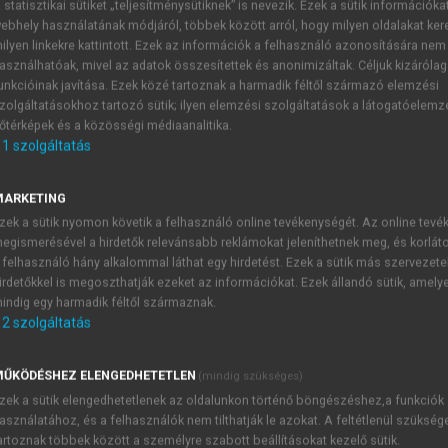
 statisztikai sütiket „teljesítménysütiknek” is nevezik. Ezek a sütik információka
ebhely használatának módjáról, többek között arról, hogy milyen oldalakat kere
MÁS (SZERK.)
ilyen linkekre kattintott. Ezek az információk a felhasználó azonosítására nem
asználhatóak, mivel az adatok összesítettek és anonimizáltak. Céljuk kizáróla
unkcióinak javítása. Ezek közé tartoznak a harmadik féltől származó elemzési
zolgáltatásokhoz tartozó sütik; ilyen elemzési szolgáltatások a látogatóelemz
őtérképek és a közösségi médiaanalitika.
1
szolgáltatás
Felhasznált weboldalak
MARKETING
zek a sütik nyomon követik a felhasználó online tevékenységét. Az online tev
egismerésével a hirdetők relevánsabb reklámokat jeleníthetnek meg, és korlát
 felhasználó hány alkalommal láthat egy hirdetést. Ezek a sütik más szervezete
irdetőkkel is megoszthatják ezeket az információkat. Ezek állandó sütik, amely
indig egy harmadik féltől származnak.
TARTALOMJEGYZÉK
2
szolgáltatás
ŰKÖDÉSHEZ ELENGEDHETETLEN
(mindig szükséges)
diaismeret Reklámeszközök és reklámhordozók
zek a sütik elengedhetetlenek az oldalunkon történő böngészéshez,a funkciók
presszum
asználatához, és a felhasználók nem tilthatják le azokat. A feltétlenül szükség
kötet szerkesztői, szerzői
artoznak többek között a személyre szabott beállításokat kezelő sütik.