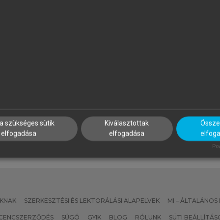
ATISCSÁKNÉ LIZÁK MARIANNA
PAPP ILONA (SZERK.)
SZERK.)
Szálloda- és
mberi erőforrás gazdálkodás
vendéglátásmenedzsment
a szükséges sütik
Kiválasztottak
Összes
elfogadása
elfogadása
elfog
Pow
KNAK
SZERKESZTÉSI ÉS LEKTORÁLÁSI ALAPELVEK
MI – ÁLTALÁNOS
ICENCSZERZŐDÉS
SÚGÓ
GYIK
BLOG
RÓLUNK
SÜTI BEÁLLÍTÁS