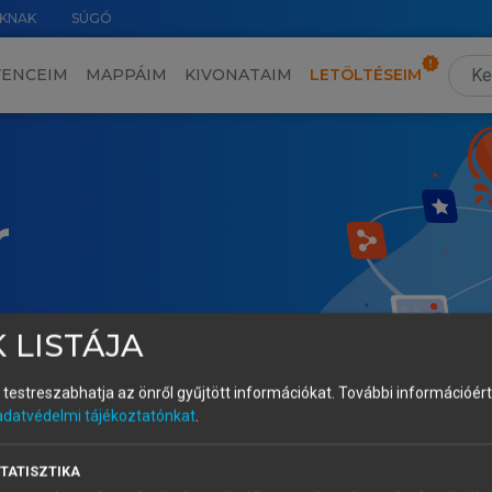
KNAK
SÚGÓ
VENCEIM
MAPPÁIM
KIVONATAIM
LETÖLTÉSEIM
r
 LISTÁJA
és testreszabhatja az önről gyűjtött információkat.
További információért 
adatvédelmi tájékoztatónkat
.
TATISZTIKA