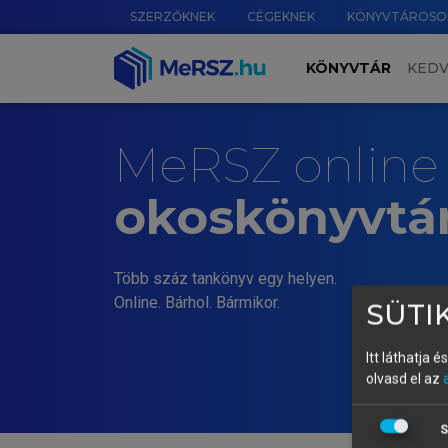
SZERZŐKNEK
CÉGEKNEK
KÖNYVTÁROSO
KÖNYVTÁR
KED
MeRSZ online
okoskönyvtá
Több száz tankönyv egy helyen.
Online. Bárhol. Bármikor.
SÜTIK
Itt láthatja 
olvasd el az
S