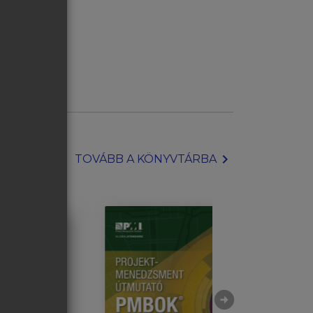
chevron_right
TOVÁBB A KÖNYVTÁRBA
arrow_circle_right