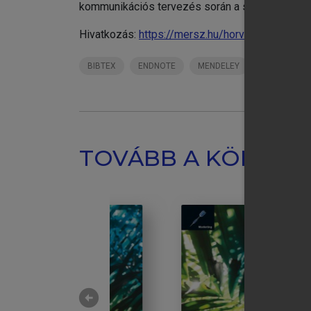
kommunikációs tervezés során a szakember.
Hivatkozás:
https://mersz.hu/horvath-nyiro-cs
BIBTEX
ENDNOTE
MENDELEY
ZOTERO
TOVÁBB A KÖNYVT
arrow_circle_left