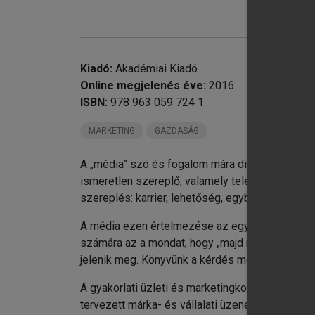
chevron_right
chevron_right
chevron_right
chevron_right
Kiadó:
Akadémiai Kiadó
chevron_right
Online megjelenés éve:
2016
chevron_right
ISBN:
978 963 059 724 1
chevron_right
3.
MARKETING
GAZDASÁG
A „média” szó és fogalom mára divattá, hatalo
ismeretlen szereplő, valamely televíziós műso
szereplés: karrier, lehetőség, egyben a siker mé
A média ezen értelmezése az egyén szintjén je
számára az a mondat, hogy „majd megjelenik a m
jelenik meg. Könyvünk a kérdés megalapozott m
A gyakorlati üzleti és marketingkommunikáció 
tervezett márka- és vállalati üzenetek csatorn