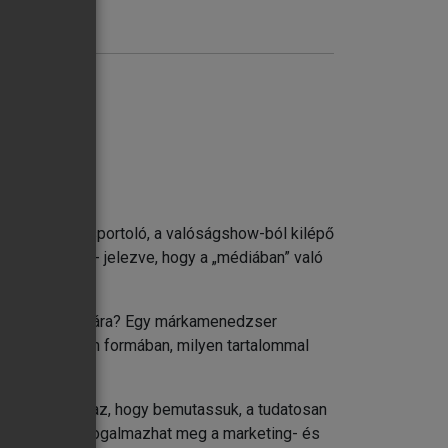
l megváló élsportoló, a valóságshow-ból kilépő
a médiában” - jelezve, hogy a „médiában” való
ó vállalat számára? Egy márkamenedzser
, mikor, milyen formában, milyen tartalommal
kel a célunk az, hogy bemutassuk, a tudatosan
preferenciákat fogalmazhat meg a marketing- és