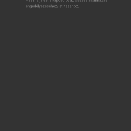
Használja ezt a kapcsolót az összes alkalmazás
engedélyezéséhez/letiltásához.
TARTALOMJEGYZÉK
A jog érvényesülésének térsége az Európai Unióban
Impresszum