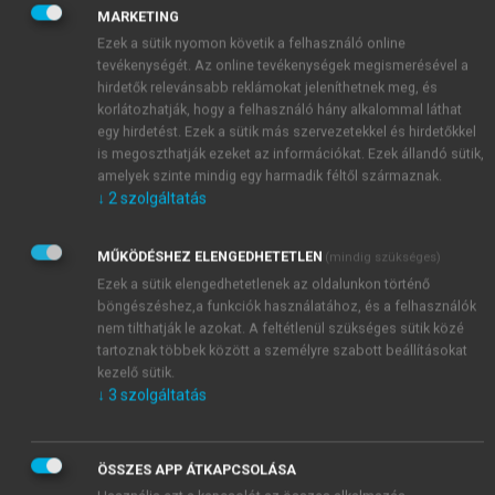
tanácskozások ezen a nyelven folynak, és minden
MARKETING
releváns iratot – a nem nyilvános iratokat is – erre a
Ezek a sütik nyomon követik a felhasználó online
nyelvre fordítanak le az eljárás során. Az ítélet
tevékenységét. Az online tevékenységek megismerésével a
francia nyelven és az eljárás nyelvén készül, de azt a
hirdetők relevánsabb reklámokat jeleníthetnek meg, és
kihirdetést követően az EU valamennyi hivatalos
korlátozhatják, hogy a felhasználó hány alkalommal láthat
nyelvére is lefordítják. A fordításról az Európai
egy hirdetést. Ezek a sütik más szervezetekkel és hirdetőkkel
is megoszthatják ezeket az információkat. Ezek állandó sütik,
Bíróság gondoskodik, az nem a felek vagy az
amelyek szinte mindig egy harmadik féltől származnak.
előterjesztő bíróság kötelezettsége. Érdekes
↓
2
szolgáltatás
491
problémákat azonban felvethetnek a fordítások.
Jogvédelmi szempontból erre garanciát a különböző
MŰKÖDÉSHEZ ELENGEDHETETLEN
(mindig szükséges)
nyelvi változatok összevetése jelenthet, tagadhatatlan
Ezek a sütik elengedhetetlenek az oldalunkon történő
ugyanis, hogy fordítási hibák előfordulhatnak.
böngészéshez,a funkciók használatához, és a felhasználók
nem tilthatják le azokat. A feltétlenül szükséges sütik közé
tartoznak többek között a személyre szabott beállításokat
kezelő sütik.
↓
3
szolgáltatás
ÖSSZES APP ÁTKAPCSOLÁSA