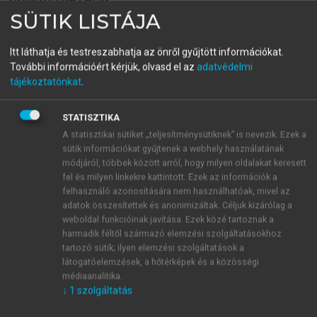
A jog érvényesülésének
SÜTIK LISTÁJA
térsége az Európai Unióban
Itt láthatja és testreszabhatja az önről gyűjtött információkat.
További információért kérjük, olvasd el az
adatvédelmi
tájékoztatónkat
.
menu_book
OLVASÁS
STATISZTIKA
A statisztikai sütiket „teljesítménysütiknek” is nevezik. Ezek a
sütik információkat gyűjtenek a webhely használatának
módjáról, többek között arról, hogy milyen oldalakat keresett
Az Európai Bíróság előtti eljárás
fel és milyen linkekre kattintott. Ezek az információk a
nyelve
felhasználó azonosítására nem használhatóak, mivel az
adatok összesítettek és anonimizáltak. Céljuk kizárólag a
A konkrét eljárás nyelve mindig az előterjesztő
weboldal funkcióinak javítása. Ezek közé tartoznak a
tagállam hivatalos nyelve. Ez azt jelenti, hogy
harmadik féltől származó elemzési szolgáltatásokhoz
tartozó sütik; ilyen elemzési szolgáltatások a
jogvédelmi aggályok a nyelvhasználat miatt nem
látogatóelemzések, a hőtérképek és a közösségi
vetődhetnek fel, mert minden iratot saját anyanyelvén
médiaanalitika.
jogosult az Európai Bíróság elé terjeszteni az utaló
↓
1
szolgáltatás
bíróság. Az Európai Bíróság nyelve a francia, a bírói