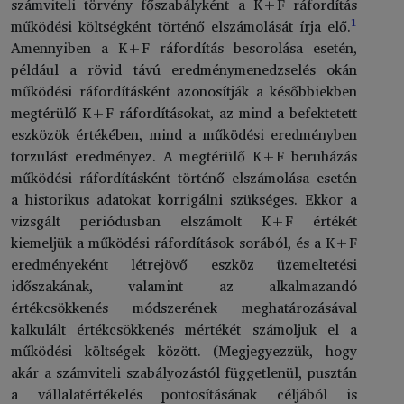
számviteli törvény főszabályként a K+F ráfordítás
1
működési költségként történő elszámolását írja elő.
Amennyiben a K+F ráfordítás besorolása esetén,
például a rövid távú eredménymenedzselés okán
működési ráfordításként azonosítják a későbbiekben
megtérülő K+F ráfordításokat, az mind a befektetett
eszközök értékében, mind a működési eredményben
torzulást eredményez. A megtérülő K+F beruházás
működési ráfordításként történő elszámolása esetén
a historikus adatokat korrigálni szükséges. Ekkor a
vizsgált periódusban elszámolt K+F értékét
kiemeljük a működési ráfordítások sorából, és a K+F
eredményeként létrejövő eszköz üzemeltetési
időszakának, valamint az alkalmazandó
értékcsökkenés módszerének meghatározásával
kalkulált értékcsökkenés mértékét számoljuk el a
működési költségek között. (Megjegyezzük, hogy
akár a számviteli szabályozástól függetlenül, pusztán
a vállalatértékelés pontosításának céljából is