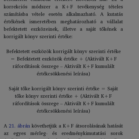
korrekciós módszer a K+F tevékenység tételes
számításba vétele esetén alkalmazható. A kutatás
értékének ismeretében meghatározható a vállalat
befektetett eszközeinek, illetve a saját tőkének a
korrigált könyv szerinti értéke:
Befektetett eszközök korrigált könyv szerinti értéke
= Befektetett eszközök értéke + (Aktivált K+F
ráfordítások összege – Aktivált K+F kumulált
értékcsökkenési leírása)
Saját tőke korrigált könyv szerinti értéke = Saját
tőke könyv szerinti értéke + (Aktivált K+F
ráfordítások összege – Aktivált K+F kumulált
értékcsökkenési leírása)
A
21. ábrán
követhetjük a K+F átsorolásának hatását
az egyes mérleg- és eredménykimutatási sorok