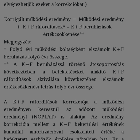
elvégezhetjük ezeket a korrekciókat.)
Korrigált működési eredmény = Működési eredmény
+ K+F ráfordítások* – K+F beruházások
értékcsökkenése**
Megjegyzés:
* Folyó évi működési költségként elszámolt K+F
beruházás folyó évi összege.
** A K+F beruházássá történő átcsoportosítás
következtében a befektetéseket alakító K+F
ráfordítások aktiválása következtében elszámolt
értékcsökkenési leírás folyó évi összege.
A K+F ráfordítások korrekciója a működési
eredményen keresztül az adózott működési
eredményt (NOPLAT) is alakítja. Az eredmény
korrekciója mellett a K+F bekerülési értékének
kumulált amortizációval csökkentett értéke a
befektetett eszközök értékére növelően hat. Ez a