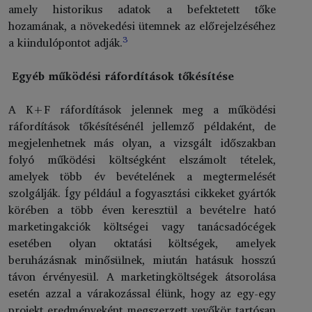
amely historikus adatok a befektetett tőke
hozamának, a növekedési ütemnek az előrejelzéséhez
3
a kiindulópontot adják.
Egyéb működési ráfordítások tőkésítése
A K+F ráfordítások jelennek meg a működési
ráfordítások tőkésítésénél jellemző példaként, de
megjelenhetnek más olyan, a vizsgált időszakban
folyó működési költségként elszámolt tételek,
amelyek több év bevételének a megtermelését
szolgálják. Így például a fogyasztási cikkeket gyártók
körében a több éven keresztül a bevételre ható
marketingakciók költségei vagy tanácsadócégek
esetében olyan oktatási költségek, amelyek
beruházásnak minősülnek, miután hatásuk hosszú
távon érvényesül. A marketingköltségek átsorolása
esetén azzal a várakozással élünk, hogy az egy-egy
projekt eredményeként megszerzett vevőkör tartósan