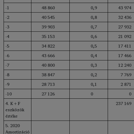
-1
48 860
0
,9
43 974
-2
40 545
0
,8
32 436
-3
39 903
0
,7
27 932
-4
35 153
0
,6
21 092
-5
34 822
0
,5
17 411
-6
43 666
0
,4
17 466
-7
40 800
0
,3
12 240
-8
38 847
0
,2
7 769
-9
28 713
0
,1
2 871
-10
27 126
0
0
4. K+F
237 169
eszközök
értéke
5. 2020
Amortizáció