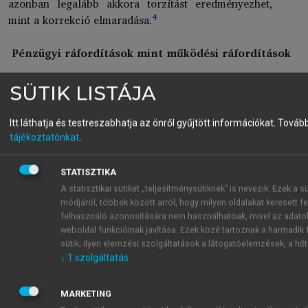
azonban legalább akkora torzítást eredményezhet,
4
mint a korrekció elmaradása.
Pénzügyi ráfordítások mint működési ráfordítások
Vannak olyan költségelemek, amelyeket a számviteli
SÜTIK LISTÁJA
szabályok szerint a működési ráfordítások között
számolnak el a vállalatok, miközben azok gazdasági
Itt láthatja és testreszabhatja az önről gyűjtött információkat.
További
tartalmuk szerint inkább a pénzügyi ráfordításokhoz
tájékoztatónkat
.
kapcsolódnak. Ilyen költségelem az operatív lízing. A
lízing tartalmi meghatározása Magyarországon a
STATISZTIKA
5
nemzetközi szabályozással összhangban történt.
A statisztikai sütiket „teljesítménysütiknek” is nevezik. Ezek a
A pénzügyi lízing esetében a lízingtárgy a
módjáról, többek között arról, hogy milyen oldalakat keresett fel
vállalat mérlegében szerepel, az eszközportfólió
felhasználó azonosítására nem használhatóak, mivel az adatok 
weboldal funkcióinak javítása. Ezek közé tartoznak a harmadik
egyik elemét képezi. A pénzügyi lízing az adott
sütik; ilyen elemzési szolgáltatások a látogatóelemzések, a hő
eszköz finanszírozásának egyfajta formája, így a
↓
1
szolgáltatás
finanszírozáshoz kapcsolódó költségek helyesen a
pénzügyi ráfordítások között kerülnek elszámolásra.
MARKETING
A pénzügyi lízing esetében a pénzáram