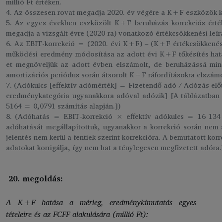
millió Ft értéken.
4. Az összesen rovat megadja 2020. év végére a K+F eszközök kön
5. Az egyes években eszközölt K+F beruházás korrekciós érték
megadja a vizsgált évre (2020-ra) vonatkozó értékcsökkenési leírá
6. Az EBIT-korrekció = (2020. évi K+F) – (K+F értékcsökkenés
működési eredmény módosítása az adott évi K+F tőkésítés hatá
et megnöveljük az adott évben elszámolt, de beruházássá min
amortizációs periódus során átsorolt K+F ráfordításokra elszámo
7. (Adókulcs [effektív adómérték] = Fizetendő adó / Adózás el
eredménykategória ugyanakkora adóval adózik] [A táblázatban 
5164 = 0,0791 számítás alapján.])
8. (Adóhatás = EBIT-korrekció × effektív adókulcs = 16 134
adóhatását megállapítottuk, ugyanakkor a korrekció során nem 
jelentés nem kerül a fentiek szerint korrekcióra. A bemutatott korr
adatokat korrigálja, így nem hat a ténylegesen megfizetett adóra.
20. megoldás:
A K+F hatása a mérleg, eredménykimutatás egyes
tételeire és az FCFF alakulására (millió Ft):