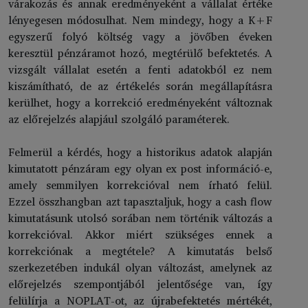
várakozás és annak eredményeként a vállalat értéke
lényegesen módosulhat. Nem mindegy, hogy a K+F
egyszerű folyó költség vagy a jövőben éveken
keresztül pénzáramot hozó, megtérülő befektetés. A
vizsgált vállalat esetén a fenti adatokból ez nem
kiszámítható, de az értékelés során megállapításra
kerülhet, hogy a korrekció eredményeként változnak
az előrejelzés alapjául szolgáló paraméterek.
Felmerül a kérdés, hogy a historikus adatok alapján
kimutatott pénzáram egy olyan ex post információ-e,
amely semmilyen korrekcióval nem írható felül.
Ezzel összhangban azt tapasztaljuk, hogy a cash flow
kimutatásunk utolsó sorában nem történik változás a
korrekcióval. Akkor miért szükséges ennek a
korrekciónak a megtétele? A kimutatás belső
szerkezetében indukál olyan változást, amelynek az
előrejelzés szempontjából jelentősége van, így
felülírja a NOPLAT-ot, az újrabefektetés mértékét,