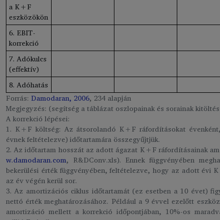
a K+F
eszközökön
6. EBIT-
korrekció
7. Adókulcs
(effektív)
8. Adóhatás
Forrás:
Damodaran, 2006
, 234 alapján
Megjegyzés: (segítség a táblázat oszlopainak és sorainak kitölt
A korrekció lépései:
1. K+F költség: Az átsorolandó K+F ráfordításokat évenként, 
évnek feltételezve) időtartamára összegyűjtjük.
2. Az időtartam hosszát az adott ágazat K+F ráfordításainak amo
w.damodaran.com
, R&DConv.xls). Ennek függvényében megha
bekerülési érték függvényében, feltételezve, hogy az adott évi 
az év végén kerül sor.
3. Az amortizációs ciklus időtartamát (ez esetben a 10 évet) fi
nettó érték meghatározásához. Például a 9 évvel ezelőtt eszközö
amortizáció mellett a korrekció időpontjában, 10%-os marad