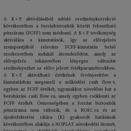
A K+F aktiválásából adódó eredménykorrekció
következtében a forrásbiztosítók között felosztható
pénzáram (FCFF) nem módosul. A K+F tevékenység
aktiválása a kimutatások, így az előrejelzés
szempontjából releváns FCFF-kimutatás belső
szerkezetében indukál átrendeződést, amely az
előrejelzés tekintetében lényeges változást
eredményezhet az előre jelzett értékparaméterekben.
A K+F aktiválható értékének érvényesítése a
kimutatásban megemeli a működési cash flow-t,
egyben az FCFF értékét, ugyanakkor növelően hat a
beruházási cash flow-ra, amely egyben csökkenti az
FCFF értékét. Összességében a forrást biztosítók
pénzárama nem változik, de a ROIC-ra és az
újrabefektetési rátára (K) gyakorolt hatásának
következtében alakítja a NOPLAT növekedési ütemét,
közvetetten a NOPLAT növekedésére vonatkozó