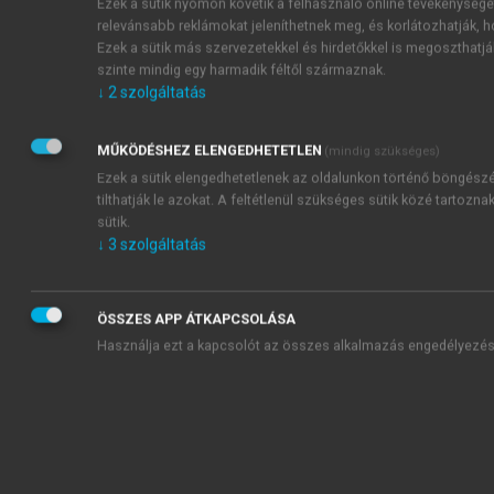
Ezek a sütik nyomon követik a felhasználó online tevékenységé
meghatározásához felhasznált működési eredmény
relevánsabb reklámokat jeleníthetnek meg, és korlátozhatják, h
kategóriája nem kerül módosításra, hiszen az adott
Ezek a sütik más szervezetekkel és hirdetőkkel is megoszthatjá
eszközhöz kapcsolódó költségek a pénzügyi logika
szinte mindig egy harmadik féltől származnak.
szerint is a megfelelő helyen kerülnek elszámolásra.
↓
2
szolgáltatás
Míg a
pénzügyi lízing
tartalmát tekintve
egyfajta hitelkonstrukció, addig az
operatív lízing
MŰKÖDÉSHEZ ELENGEDHETETLEN
(mindig szükséges)
a bérleti ügylet, a tartós bérlet vonásait viseli magán,
Ezek a sütik elengedhetetlenek az oldalunkon történő böngész
6
így az ebből
származó költségek elszámolása a
tilthatják le azokat. A feltétlenül szükséges sütik közé tartoz
működési ráfordítások között történik.
sütik.
↓
3
szolgáltatás
A pénzügyi és operatív lízing eltérő módon
jelenik meg az üzleti könyvekben:
Pénzügyi lízing esetén a lízingtárgy megjelenik
ÖSSZES APP ÁTKAPCSOLÁSA
az üzleti könyvekben eszközoldalon, továbbá a
Használja ezt a kapcsolót az összes alkalmazás engedélyezés
hozzá kapcsolódó lízingdíjak tőkehányada
forrásoldalon kötelezettségként. A lízingtárgy
utáni értékcsökkenés működési költségként kerül
elszámolásra, míg a lízingdíj részét képező
kamat a hitel típusú finanszírozás logikája
szerint pénzügyi ráfordításként.