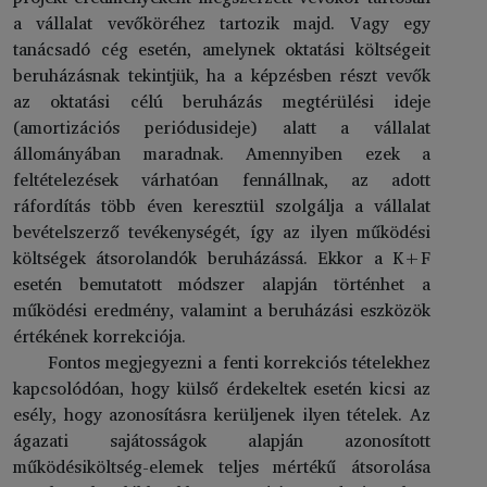
a vállalat vevőköréhez tartozik majd. Vagy egy
tanácsadó cég esetén, amelynek oktatási költségeit
beruházásnak tekintjük, ha a képzésben részt vevők
az oktatási célú beruházás megtérülési ideje
(amortizációs periódusideje) alatt a vállalat
állományában maradnak. Amennyiben ezek a
feltételezések várhatóan fennállnak, az adott
ráfordítás több éven keresztül szolgálja a vállalat
bevételszerző tevékenységét, így az ilyen működési
költségek átsorolandók beruházássá. Ekkor a K+F
esetén bemutatott módszer alapján történhet a
működési eredmény, valamint a beruházási eszközök
értékének korrekciója.
Fontos megjegyezni a fenti korrekciós tételekhez
kapcsolódóan, hogy külső érdekeltek esetén kicsi az
esély, hogy azonosításra kerüljenek ilyen tételek. Az
ágazati sajátosságok alapján azonosított
működésiköltség-elemek teljes mértékű átsorolása