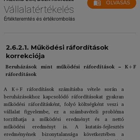
menu_book
OLVASÁS
Vállalatértékelés
Értékteremtés és értékrombolás
2.6.2.1. Működési ráfordítások
korrekciója
Beruházások mint működési ráfordítások – K+F
ráfordítások
A K+F ráfordítások számításba vétele során a
beruházásokhoz kapcsolódó ráfordításokat gyakran
működési ráfordításként, folyó költségként veszi a
vállalat figyelembe, ez a számbavételi probléma
torzíthatja a működési eredményt és a nettó
működési eredményt is. A kutatás-fejlesztés
eredményének bizonytalansága következtében a