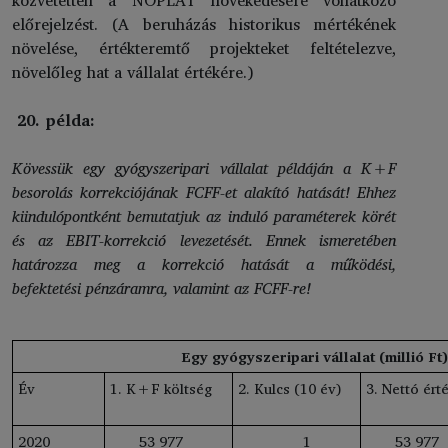
előrejelzést. (A beruházás historikus mértékének
növelése, értékteremtő projekteket feltételezve,
növelőleg hat a vállalat értékére.)
20. példa:
Kövessük egy gyógyszeripari vállalat példáján a K+F
besorolás korrekciójának FCFF-et alakító hatását! Ehhez
kiindulópontként bemutatjuk az induló paraméterek körét
és az EBIT-korrekció levezetését. Ennek ismeretében
határozza meg a korrekció hatását a működési,
befektetési pénzáramra, valamint az FCFF-re!
Egy gyógyszeripari vállalat (millió Ft)
Év
1. K+F költség
2. Kulcs (10 év)
3. Nettó ért
2020
53 977
1
53 977