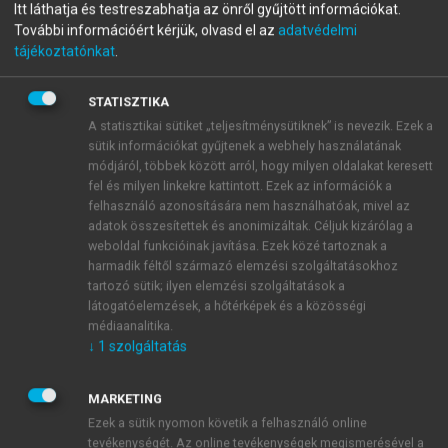
menu_book
OLVASÁS
Itt láthatja és testreszabhatja az önről gyűjtött információkat.
Vállalatértékelés
További információért kérjük, olvasd el az
adatvédelmi
tájékoztatónkat
.
Értékteremtés és értékrombolás
STATISZTIKA
A statisztikai sütiket „teljesítménysütiknek” is nevezik. Ezek a
sütik információkat gyűjtenek a webhely használatának
3.1.2. A leggyakrabban használt
módjáról, többek között arról, hogy milyen oldalakat keresett
szorzószámok
fel és milyen linkekre kattintott. Ezek az információk a
felhasználó azonosítására nem használhatóak, mivel az
adatok összesítettek és anonimizáltak. Céljuk kizárólag a
weboldal funkcióinak javítása. Ezek közé tartoznak a
harmadik féltől származó elemzési szolgáltatásokhoz
tartozó sütik; ilyen elemzési szolgáltatások a
látogatóelemzések, a hőtérképek és a közösségi
médiaanalitika.
↓
1
szolgáltatás
MARKETING
Ezek a sütik nyomon követik a felhasználó online
tevékenységét. Az online tevékenységek megismerésével a