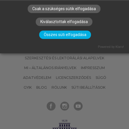
Csak a szükséges sütik elfogadása
Kiválasztottak elfogadása
Összes süti elfogadása
Powered by Klaro!
SZERZŐKNEK
CÉGEKNEK
KÖNYVTÁROSOKNAK
SZERKESZTÉSI ÉS LEKTORÁLÁSI ALAPELVEK
MI – ÁLTALÁNOS IRÁNYELVEK
IMPRESSZUM
ADATVÉDELEM
LICENCSZERZŐDÉS
SÚGÓ
GYIK
BLOG
RÓLUNK
SÜTI BEÁLLÍTÁSOK