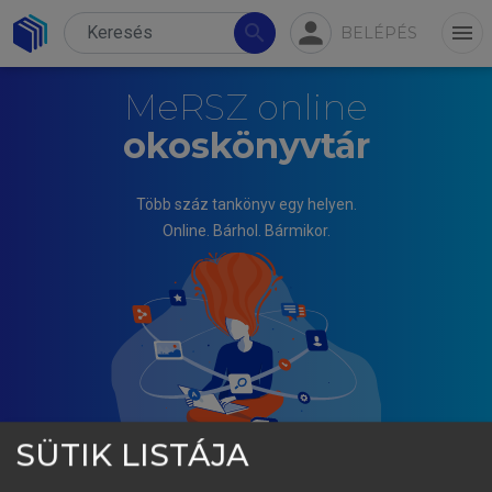
person
search
menu
BELÉPÉS
MeRSZ online
okoskönyvtár
Több száz tankönyv egy helyen.
Online. Bárhol. Bármikor.
SÜTIK LISTÁJA
PÁLINKÓ ÉVA, DÜLK MARCELL