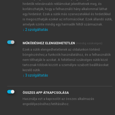
hirdetők relevánsabb reklámokat jeleníthetnek meg, és
korlátozhatják, hogy a felhasználó hány alkalommal láthat
egy hirdetést. Ezek a sütik más szervezetekkel és hirdetőkkel
is megoszthatják ezeket az információkat. Ezek állandó sütik,
amelyek szinte mindig egy harmadik féltől származnak.
↓
2
szolgáltatás
MŰKÖDÉSHEZ ELENGEDHETETLEN
(mindig szükséges)
Ezek a sütik elengedhetetlenek az oldalunkon történő
böngészéshez,a funkciók használatához, és a felhasználók
nem tilthatják le azokat. A feltétlenül szükséges sütik közé
tartoznak többek között a személyre szabott beállításokat
TARTALOMJEGYZÉK
kezelő sütik.
↓
3
szolgáltatás
Vállalatértékelés
Impresszum
ÖSSZES APP ÁTKAPCSOLÁSA
chevron_right
1. Bevezetés
Használja ezt a kapcsolót az összes alkalmazás
chevron_right
2. DCF-alapú vállalatértékelési módszerek
engedélyezéséhez/letiltásához.
chevron_right
3. Egyéb vállalatértékelési módszerek