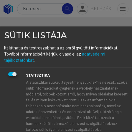
person
search
menu
BELÉPÉS
SÜTIK LISTÁJA
Itt láthatja és testreszabhatja az önről gyűjtött információkat.
További információért kérjük, olvasd el az
adatvédelmi
tájékoztatónkat
.
A TERMINOLÓGIAI MUNKA A
KOMPLEX DOKUMENTÁCIÓS
STATISZTIKA
ÉS FORDÍTÁSI
A statisztikai sütiket „teljesítménysütiknek” is nevezik. Ezek a
sütik információkat gyűjtenek a webhely használatának
PROJEKTFOLYAMATBAN
módjáról, többek között arról, hogy milyen oldalakat keresett
fel és milyen linkekre kattintott. Ezek az információk a
felhasználó azonosítására nem használhatóak, mivel az
Impresszum
adatok összesítettek és anonimizáltak. Céljuk kizárólag a
weboldal funkcióinak javítása. Ezek közé tartoznak a
Sorozatszerkesztői előszó
harmadik féltől származó elemzési szolgáltatásokhoz
tartozó sütik; ilyen elemzési szolgáltatások a