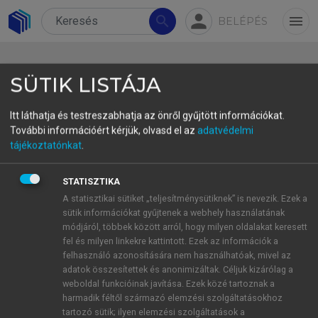
person
search
menu
BELÉPÉS
SÜTIK LISTÁJA
Itt láthatja és testreszabhatja az önről gyűjtött információkat.
További információért kérjük, olvasd el az
adatvédelmi
4.3.1. Fordításorientált
tájékoztatónkat
.
terminológiai munka
STATISZTIKA
A fordításorientált terminográfia munkafolyamatai
A statisztikai sütiket „teljesítménysütiknek” is nevezik. Ezek a
sütik információkat gyűjtenek a webhely használatának
nemzetközi szabványban is rögzítettek (ISO
módjáról, többek között arról, hogy milyen oldalakat keresett
126161:2021
Terminology work in support of
fel és milyen linkekre kattintott. Ezek az információk a
multilingual communication
– Part 1: Fundamentals of
felhasználó azonosítására nem használhatóak, mivel az
translation-oriented terminography
). A legfrissebb
adatok összesítettek és anonimizáltak. Céljuk kizárólag a
weboldal funkcióinak javítása. Ezek közé tartoznak a
szabvány alapján a fordításorientált terminográfiai
harmadik féltől származó elemzési szolgáltatásokhoz
munka abban tér el a „hagyományos”
tartozó sütik; ilyen elemzési szolgáltatások a