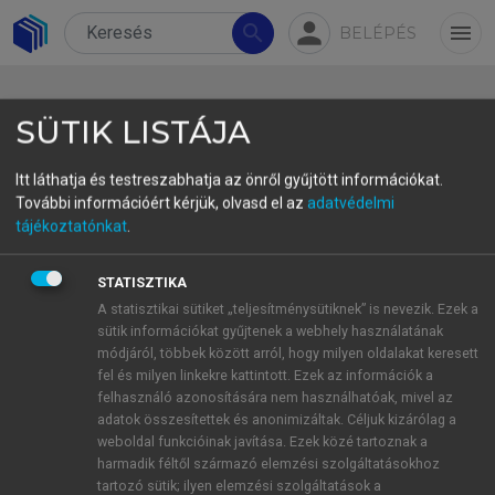
person
search
menu
BELÉPÉS
SÜTIK LISTÁJA
Itt láthatja és testreszabhatja az önről gyűjtött információkat.
További információért kérjük, olvasd el az
adatvédelmi
5.3.4. A terminológiai munka a
tájékoztatónkat
.
szakszövegírás során
STATISZTIKA
Szakszövegíró 1 elmondása alapján a terminológia
A statisztikai sütiket „teljesítménysütiknek” is nevezik. Ezek a
sütik információkat gyűjtenek a webhely használatának
kezelése az adott területhez kapcsolódóan a
módjáról, többek között arról, hogy milyen oldalakat keresett
szakszövegíró feladata. Emellett vannak
fel és milyen linkekre kattintott. Ezek az információk a
úgynevezett
terminológiai rendszergazdák
felhasználó azonosítására nem használhatóak, mivel az
(terminológiai ’super user’-ek), akik egy-egy
adatok összesítettek és anonimizáltak. Céljuk kizárólag a
weboldal funkcióinak javítása. Ezek közé tartoznak a
nagyobb terület terminológiáját átfogják és
harmadik féltől származó elemzési szolgáltatásokhoz
koordinálják. Ők szintén szakszövegírók, csak egy
tartozó sütik; ilyen elemzési szolgáltatások a