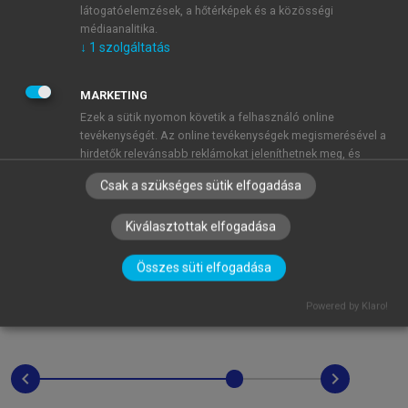
Magyarországon
látogatóelemzések, a hőtérképek és a közösségi
médiaanalitika.
↓
1
szolgáltatás
MARKETING
Ezek a sütik nyomon követik a felhasználó online
tevékenységét. Az online tevékenységek megismerésével a
hirdetők relevánsabb reklámokat jeleníthetnek meg, és
korlátozhatják, hogy a felhasználó hány alkalommal láthat
Csak a szükséges sütik elfogadása
egy hirdetést. Ezek a sütik más szervezetekkel és hirdetőkkel
is megoszthatják ezeket az információkat. Ezek állandó
Kiválasztottak elfogadása
sütik, amelyek szinte mindig egy harmadik féltől származnak.
↓
2
szolgáltatás
Összes süti elfogadása
MŰKÖDÉSHEZ ELENGEDHETETLEN
(mindig szükséges)
Powered by Klaro!
Ezek a sütik elengedhetetlenek az oldalunkon történő
böngészéshez,a funkciók használatához, és a felhasználók
nem tilthatják le azokat. A feltétlenül szükséges sütik közé
tartoznak többek között a személyre szabott beállításokat
chevron_left
chevron_right
kezelő sütik.
↓
3
szolgáltatás