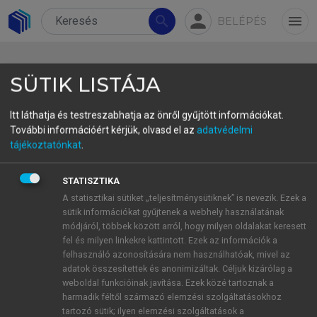
person
search
menu
BELÉPÉS
SÜTIK LISTÁJA
Itt láthatja és testreszabhatja az önről gyűjtött információkat.
További információért kérjük, olvasd el az
adatvédelmi
4.3. Terminológiára,
tájékoztatónkat
.
terminológiamenedzsmentre
STATISZTIKA
vonatkozó előírások, javaslatok
A statisztikai sütiket „teljesítménysütiknek” is nevezik. Ezek a
sütik információkat gyűjtenek a webhely használatának
módjáról, többek között arról, hogy milyen oldalakat keresett
fel és milyen linkekre kattintott. Ezek az információk a
4.3.1. Fordításorientált terminológiai
felhasználó azonosítására nem használhatóak, mivel az
munka
adatok összesítettek és anonimizáltak. Céljuk kizárólag a
4.3.2. A fordításorientált
weboldal funkcióinak javítása. Ezek közé tartoznak a
harmadik féltől származó elemzési szolgáltatásokhoz
terminológiai munka helyzete
tartozó sütik; ilyen elemzési szolgáltatások a