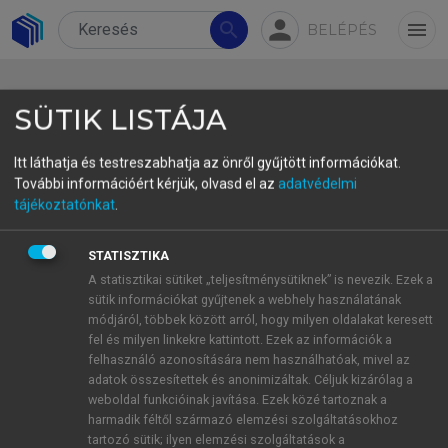
person
search
menu
BELÉPÉS
SÜTIK LISTÁJA
Itt láthatja és testreszabhatja az önről gyűjtött információkat.
További információért kérjük, olvasd el az
adatvédelmi
3.1. A műszaki dokumentáció
tájékoztatónkat
.
minősége, a fordítási
STATISZTIKA
minőségirányítás nulladik
A statisztikai sütiket „teljesítménysütiknek” is nevezik. Ezek a
lépése
sütik információkat gyűjtenek a webhely használatának
módjáról, többek között arról, hogy milyen oldalakat keresett
Napjainkban a folyamatok megértéséhez gyakran
fel és milyen linkekre kattintott. Ezek az információk a
felhasználó azonosítására nem használhatóak, mivel az
képeket, videókat veszünk igénybe, azonban a
adatok összesítettek és anonimizáltak. Céljuk kizárólag a
műszaki dokumentáció sokszor ennél jóval
weboldal funkcióinak javítása. Ezek közé tartoznak a
„hagyományosabb” formában jön létre. A
harmadik féltől származó elemzési szolgáltatásokhoz
dokumentáció gyakran nehezen érthető
tartozó sütik; ilyen elemzési szolgáltatások a