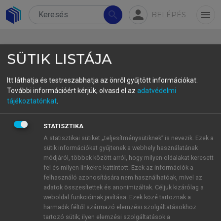
person
search
menu
BELÉPÉS
SÜTIK LISTÁJA
Itt láthatja és testreszabhatja az önről gyűjtött információkat.
További információért kérjük, olvasd el az
adatvédelmi
7.2. Strukturális szempontok a
tájékoztatónkat
.
felvételnél: a közösség
STATISZTIKA
összetétele
A statisztikai sütiket „teljesítménysütiknek” is nevezik. Ezek a
sütik információkat gyűjtenek a webhely használatának
Aligha kell részletezni, hogy az említett
módjáról, többek között arról, hogy milyen oldalakat keresett
csiszolódás lehetőségei nagy mértékben függnek
fel és milyen linkekre kattintott. Ezek az információk a
attól, mennyire sokszínű a kollégiumi közeg. Mivel
felhasználó azonosítására nem használhatóak, mivel az
adatok összesítettek és anonimizáltak. Céljuk kizárólag a
a felvételi során minden jelentkezőnek azonos
weboldal funkcióinak javítása. Ezek közé tartoznak a
esélyt igyekszünk adni, a strukturális
harmadik féltől származó elemzési szolgáltatásokhoz
megfontolások inkább a felvételi előkészítés során
tartozó sütik; ilyen elemzési szolgáltatások a