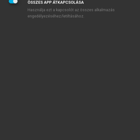
ÖSSZES APP ÁTKAPCSOLÁSA
Használja ezt a kapcsolót az összes alkalmazás
engedélyezéséhez/letiltásához.
TARTALOMJEGYZÉK