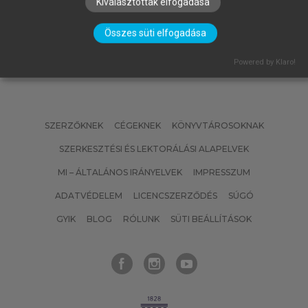
Kiválasztottak elfogadása
Összes süti elfogadása
Powered by Klaro!
SZERZŐKNEK
CÉGEKNEK
KÖNYVTÁROSOKNAK
SZERKESZTÉSI ÉS LEKTORÁLÁSI ALAPELVEK
MI – ÁLTALÁNOS IRÁNYELVEK
IMPRESSZUM
ADATVÉDELEM
LICENCSZERZŐDÉS
SÚGÓ
GYIK
BLOG
RÓLUNK
SÜTI BEÁLLÍTÁSOK