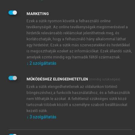
visszaemlékező írásában.
Ugyanakkor egyik
levelében a színésznő egy kedvező előadáskritikát is
MARKETING
megemlít. A bemutató után egy évvel Nagyváradon
Ezek a sütik nyomon követik a felhasználó online
játszotta ezt a szerepet, s egy 1896. január 10-én
tevékenységét. Az online tevékenységek megismerésével a
kelt, Naményi Lajoshoz címzett levelében a
hirdetők relevánsabb reklámokat jeleníthetnek meg, és
következőket írja: „Soha nem olvastam azelőtt
korlátozhatják, hogy a felhasználó hány alkalommal láthat
Nváradon helyi kritikákat, de ez alkalommal Rádl
egy hirdetést. Ezek a sütik más szervezetekkel és hirdetőkkel
Ödön méltányolta a 47. czikk Corámat hosszabb és
is megoszthatják ezeket az információkat. Ezek állandó sütik,
amelyek szinte mindig egy harmadik féltől származnak.
reám nézve jutalmazó fejtegetésben-büszkeségem
↓
2
szolgáltatás
volt.” Ebből gyanítható, hogy Rádl olyan
vonatkozásait emelhette ki alakításának, amelyek
értelmezésével ő maga is egyetértett. A
Nagyvárad
lap
MŰKÖDÉSHEZ ELENGEDHETETLEN
(mindig szükséges)
1879-es cikkének vonatkozó része a következőképp
Ezek a sütik elengedhetetlenek az oldalunkon történő
böngészéshez,a funkciók használatához, és a felhasználók
hangzik:
nem tilthatják le azokat. A feltétlenül szükséges sütik közé
tartoznak többek között a személyre szabott beállításokat
kezelő sütik.
↓
3
szolgáltatás