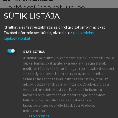
Történeti játékstílus és
SÜTIK LISTÁJA
gyakorlat
Prielle Kornélia pályafutásának színházművészeti és
Itt láthatja és testreszabhatja az önről gyűjtött információkat.
társadalmi dimenziói
További információért kérjük, olvasd el az
adatvédelmi
tájékoztatónkat
.
menu_book
OLVASÁS
STATISZTIKA
A statisztikai sütiket „teljesítménysütiknek” is nevezik. Ezek a
sütik információkat gyűjtenek a webhely használatának
módjáról, többek között arról, hogy milyen oldalakat keresett
Az alakítás ereje és a
fel és milyen linkekre kattintott. Ezek az információk a
felhasználó azonosítására nem használhatóak, mivel az
szerepformálás élményanyaga
adatok összesítettek és anonimizáltak. Céljuk kizárólag a
weboldal funkcióinak javítása. Ezek közé tartoznak a
A Prielle-hagyatékban eddig nem bukkantam olyan
harmadik féltől származó elemzési szolgáltatásokhoz
anyagra, amely a Cora-szerep létrehozásának
tartozó sütik; ilyen elemzési szolgáltatások a
valamilyen vonatkozására utalna, csupán ezen szerep
látogatóelemzések, a hőtérképek és a közösségi
médiaanalitika.
eljátszásának idegtépő hatását említette egy
↓
1
szolgáltatás
1