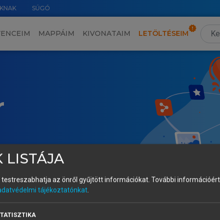
KNAK
SÚGÓ
VENCEIM
MAPPÁIM
KIVONATAIM
LETÖLTÉSEIM
r
 LISTÁJA
és testreszabhatja az önről gyűjtött információkat.
További információért 
adatvédelmi tájékoztatónkat
.
TATISZTIKA