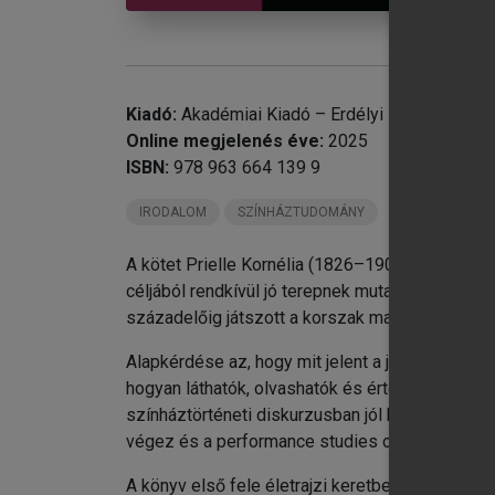
Bi
Kiadó:
Akadémiai Kiadó – Erdélyi Múzeum-Egy
Online megjelenés éve:
2025
ISBN:
978 963 664 139 9
IRODALOM
SZÍNHÁZTUDOMÁNY
A kötet Prielle Kornélia (1826–1906) színésznő
céljából rendkívül jó terepnek mutatkozik Priel
századelőig játszott a korszak magyar nyelvű hi
Alapkérdése az, hogy mit jelent a játékstílus, i
hogyan láthatók, olvashatók és értelmezhetők a 
színháztörténeti diskurzusban jól kijelölt helyér
végez és a performance studies optikáját haszn
A könyv első fele életrajzi keretben vizsgálja 