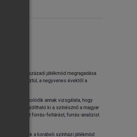
tékmódot. A 19. századi játékmód megragadása
vtizeden keresztül, a negyvenes évektől a
 szorosan kapcsolódik annak vizsgálata, hogy
rható felül, mozdítható ki a színésznő a magyar
íti, kiterjedt forrás-feltárást, forrás-analízist
olódva, amelyek a korabeli színházi játékmód