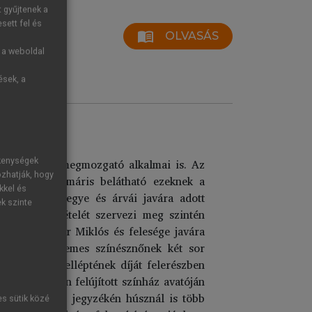
t gyűjtenek a
sett fel és
menu_book
OLVASÁS
g a weboldal
ések, a
ő
yközönséget megmozgató alkalmai is. Az
ékenységek
ozhatják, hogy
 emeljük ki, máris belátható ezeknek a
kkel és
rösmarty özvegye és árvái javára adott
ek szinte
né sírkőletételét szervezi meg szintén
váron Császár Miklós és felesége javára
 szegény érdemes színésznőnek két sor
kolozsvári felléptének díját felerészben
di árvíz után felújított színház avatóján
déki útjainak jegyzékén húsznál is több
es sütik közé