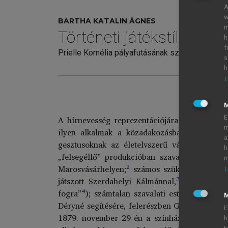
A
w
BARTHA KATALIN ÁGNES
m
Történeti játékstílus és 
h
f
Prielle Kornélia pályafutásának színházművésze
s
h
↓
Sz
A hírnevesség reprezentációjára kiváló apr
E
m
ilyen alkalmak a közadakozásban élen járó 
a
gesztusoknak az életelvszerű vállalása. 18
h
1
„felsegéllő” produkcióban szavalt;
ugyanazon
m
2
Marosvásárhelyen;
számos szükségben levő vi
↓
3
játszott Szerdahelyi Kálmánnal,
máskor gyűj
4
fogra”
); számtalan szavalati esten vett rés
M
Déryné segítésére, felerészben Gyulai Ferenc k
E
1879. november 29-én a színház tiszteletbeli t
h