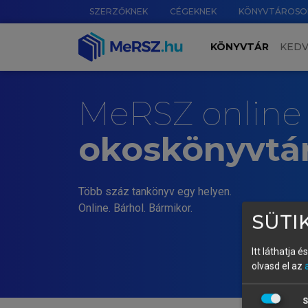
SZERZŐKNEK
CÉGEKNEK
KÖNYVTÁROSO
KÖNYVTÁR
KED
MeRSZ online
okoskönyvtá
Több száz tankönyv egy helyen.
Online. Bárhol. Bármikor.
SÜTIK
Itt láthatja 
olvasd el az
S