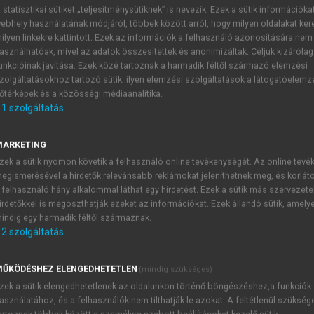
 statisztikai sütiket „teljesítménysütiknek” is nevezik. Ezek a sütik információka
ebhely használatának módjáról, többek között arról, hogy milyen oldalakat kere
ilyen linkekre kattintott. Ezek az információk a felhasználó azonosítására nem
gyakorlat
asználhatóak, mivel az adatok összesítettek és anonimizáltak. Céljuk kizáróla
unkcióinak javítása. Ezek közé tartoznak a harmadik féltől származó elemzési
ti és társadalmi dimenziói
zolgáltatásokhoz tartozó sütik; ilyen elemzési szolgáltatások a látogatóelemz
őtérképek és a közösségi médiaanalitika.
1
szolgáltatás
ociálisan érzékeny, adakozó színészn
MARKETING
opónak bizonyultak az egyes színházon kívüli események nag
zek a sütik nyomon követik a felhasználó online tevékenységét. Az online tev
egismerésével a hirdetők relevánsabb reklámokat jeleníthetnek meg, és korlát
színésznőt is megmutatták. Ha csak néhány ilyen akcióját
 felhasználó hány alkalommal láthat egy hirdetést. Ezek a sütik más szervezete
56. május 31-én Marosvásárhelyen az Apolló-teremben a Vö
irdetőkkel is megoszthatják ezeket az információkat. Ezek állandó sütik, amely
 év novemberében az 1854-ben jeltelenül eltemetett Kántor
indig egy harmadik féltől származnak.
déki színészen segített (például 1864 tavaszán Székesfehér
2
szolgáltatás
tést szervezett a Nemzeti Színház színészei körében „egy
zt ingyen, különböző nőegyletek anyagi támogatására; 1869-es 
ŰKÖDÉSHEZ ELENGEDHETETLEN
(mindig szükséges)
5
olozsvári színész sírjának elkészítésére ajánlotta fel.
A szege
zek a sütik elengedhetetlenek az oldalunkon történő böngészéshez,a funkciók
6
agjaként föllépti díj nélkül játszott.
Az 1868-tól vezetett vi
asználatához, és a felhasználók nem tilthatják le azokat. A feltétlenül szükség