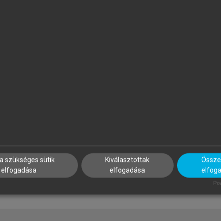
YIMESI TIMEA
MAGDALENA ROGUSKA-NÉM
lmozdulások és riturnáliák a
Mozgásban, múltban, nyelvb
ortárs francia és magyar
tányéron
rodalomban
a szükséges sütik
Kiválasztottak
Összes
elfogadása
elfogadása
elfog
Pow