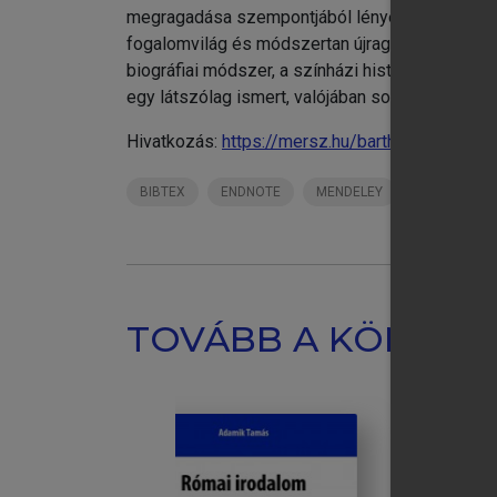
megragadása szempontjából lényegesek. A másod
fogalomvilág és módszertan újragondolásával és
biográfiai módszer, a színházi historiográfia 
egy látszólag ismert, valójában sok ismeretlen
Hivatkozás:
https://mersz.hu/bartha-torteneti-j
BIBTEX
ENDNOTE
MENDELEY
ZOTERO
TOVÁBB A KÖNYVT