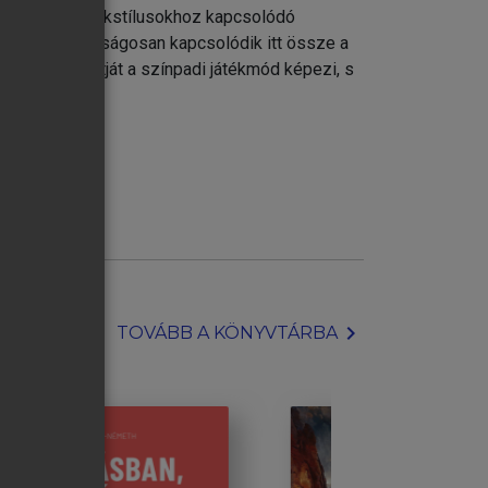
egyrészt a játékstílusokhoz kapcsolódó
latával. Sajátságosan kapcsolódik itt össze a
k metszéspontját a színpadi játékmód képezi, s
kibontakozik.
chevron_right
TOVÁBB A KÖNYVTÁRBA