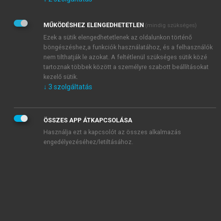
Kérek értesítést az Akadémiai Kiadó Zrt. újdonságairól,
akcióiról.
MŰKÖDÉSHEZ ELENGEDHETETLEN
(mindig szükséges)
Az
Adatkezelési tájékoztatóban
foglaltakat tudomásul
veszem és elfogadom.
Ezek a sütik elengedhetetlenek az oldalunkon történő
Az
Általános vásárlási feltételeket
, valamint a
szotar.net
és a
böngészéshez,a funkciók használatához, és a felhasználók
mersz.hu
oldalak licencszerződéseiben foglaltakat
nem tilthatják le azokat. A feltétlenül szükséges sütik közé
tudomásul veszem és elfogadom.
tartoznak többek között a személyre szabott beállításokat
kezelő sütik.
↓
3
szolgáltatás
KIPRÓBÁLOM
ÖSSZES APP ÁTKAPCSOLÁSA
Használja ezt a kapcsolót az összes alkalmazás
engedélyezéséhez/letiltásához.
MIÉRT ÉRDEMES A MERSZ ONLINE
OKOSKÖNYVTÁRAT HASZNÁLNI?