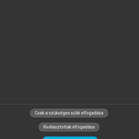
Jelöld meg a számodra fontos részeket, és
készíts
saját
jegyzeteket!
Egyéni előfizetéssel további
MeRSZ+ funkciókat
és
tartalmakat is elérhetsz.
Csak a szükséges sütik elfogadása
SZERZŐKNEK
CÉGEKNEK
KÖNYVTÁROSOKNAK
Kiválasztottak elfogadása
SZERKESZTÉSI ÉS LEKTORÁLÁSI ALAPELVEK