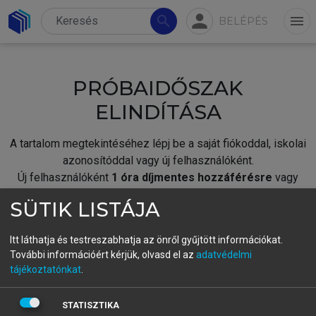
person
search
menu
BELÉPÉS
PRÓBAIDŐSZAK
ELINDÍTÁSA
A tartalom megtekintéséhez lépj be a saját fiókoddal, iskolai
azonosítóddal vagy új felhasználóként.
Új felhasználóként
1 óra díjmentes hozzáférésre
vagy
jogosult.
SÜTIK LISTÁJA
A próbaidőszak elindításához,
jelentkezz
be meglévő
fiókoddal,
vagy hozz létre új fiókot.
Itt láthatja és testreszabhatja az önről gyűjtött információkat.
További információért kérjük, olvasd el az
adatvédelmi
A regisztráció után a
próbaidőszak
automatikusan
elindul.
tájékoztatónkat
.
BELÉPÉS SAJÁT FIÓKKAL
STATISZTIKA