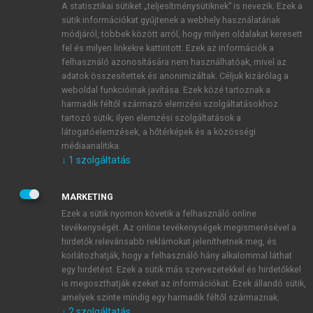
A statisztikai sütiket „teljesítménysütiknek” is nevezik. Ezek a
sütik információkat gyűjtenek a webhely használatának
módjáról, többek között arról, hogy milyen oldalakat keresett
ÚJ FIÓK LÉTREHOZÁSA
fel és milyen linkekre kattintott. Ezek az információk a
1 óra díjmentes hozzáférés
felhasználó azonosítására nem használhatóak, mivel az
adatok összesítettek és anonimizáltak. Céljuk kizárólag a
weboldal funkcióinak javítása. Ezek közé tartoznak a
E-MAIL-CÍM
harmadik féltől származó elemzési szolgáltatásokhoz
tartozó sütik; ilyen elemzési szolgáltatások a
látogatóelemzések, a hőtérképek és a közösségi
NÉV
médiaanalitika.
↓
1
szolgáltatás
JELSZÓ
MARKETING
Ezek a sütik nyomon követik a felhasználó online
tevékenységét. Az online tevékenységek megismerésével a
JELSZÓ ÚJRA
hirdetők relevánsabb reklámokat jeleníthetnek meg, és
korlátozhatják, hogy a felhasználó hány alkalommal láthat
egy hirdetést. Ezek a sütik más szervezetekkel és hirdetőkkel
is megoszthatják ezeket az információkat. Ezek állandó sütik,
Kérek értesítést a MeRSZ újdonságairól, akcióiról.
amelyek szinte mindig egy harmadik féltől származnak.
↓
2
szolgáltatás