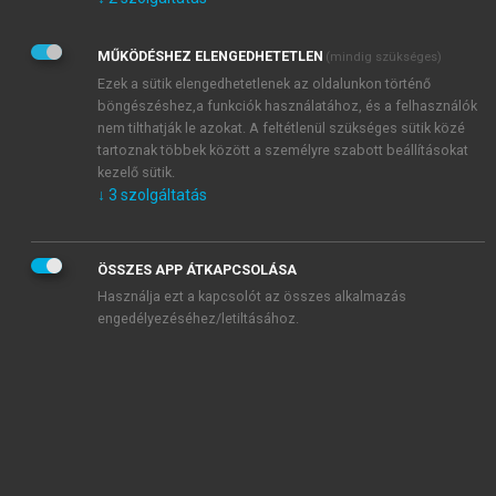
Kérek értesítést az Akadémiai Kiadó Zrt. újdonságairól,
akcióiról.
MŰKÖDÉSHEZ ELENGEDHETETLEN
(mindig szükséges)
Az
Adatkezelési tájékoztatóban
foglaltakat tudomásul
veszem és elfogadom.
Ezek a sütik elengedhetetlenek az oldalunkon történő
Az
Általános vásárlási feltételeket
, valamint a
szotar.net
és a
böngészéshez,a funkciók használatához, és a felhasználók
mersz.hu
oldalak licencszerződéseiben foglaltakat
nem tilthatják le azokat. A feltétlenül szükséges sütik közé
tudomásul veszem és elfogadom.
tartoznak többek között a személyre szabott beállításokat
kezelő sütik.
↓
3
szolgáltatás
KIPRÓBÁLOM
ÖSSZES APP ÁTKAPCSOLÁSA
Használja ezt a kapcsolót az összes alkalmazás
engedélyezéséhez/letiltásához.
MIÉRT ÉRDEMES A MERSZ ONLINE
OKOSKÖNYVTÁRAT HASZNÁLNI?