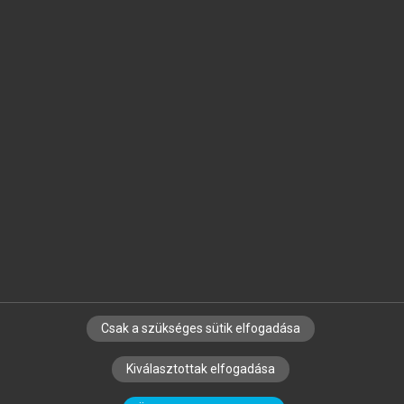
Jelöld meg a számodra fontos részeket, és
készíts
saját
jegyzeteket!
Egyéni előfizetéssel további
MeRSZ+ funkciókat
és
tartalmakat is elérhetsz.
Csak a szükséges sütik elfogadása
SZERZŐKNEK
CÉGEKNEK
KÖNYVTÁROSOKNAK
Kiválasztottak elfogadása
SZERKESZTÉSI ÉS LEKTORÁLÁSI ALAPELVEK