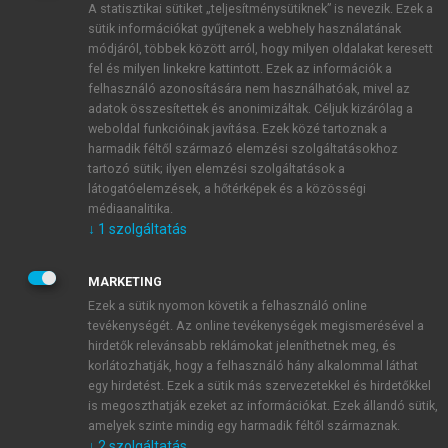
A statisztikai sütiket „teljesítménysütiknek” is nevezik. Ezek a
sütik információkat gyűjtenek a webhely használatának
módjáról, többek között arról, hogy milyen oldalakat keresett
ÚJ FIÓK LÉTREHOZÁSA
fel és milyen linkekre kattintott. Ezek az információk a
1 óra díjmentes hozzáférés
felhasználó azonosítására nem használhatóak, mivel az
adatok összesítettek és anonimizáltak. Céljuk kizárólag a
weboldal funkcióinak javítása. Ezek közé tartoznak a
E-MAIL-CÍM
harmadik féltől származó elemzési szolgáltatásokhoz
tartozó sütik; ilyen elemzési szolgáltatások a
látogatóelemzések, a hőtérképek és a közösségi
NÉV
médiaanalitika.
↓
1
szolgáltatás
JELSZÓ
MARKETING
Ezek a sütik nyomon követik a felhasználó online
tevékenységét. Az online tevékenységek megismerésével a
JELSZÓ ÚJRA
hirdetők relevánsabb reklámokat jeleníthetnek meg, és
korlátozhatják, hogy a felhasználó hány alkalommal láthat
egy hirdetést. Ezek a sütik más szervezetekkel és hirdetőkkel
is megoszthatják ezeket az információkat. Ezek állandó sütik,
Kérek értesítést a MeRSZ újdonságairól, akcióiról.
amelyek szinte mindig egy harmadik féltől származnak.
↓
2
szolgáltatás