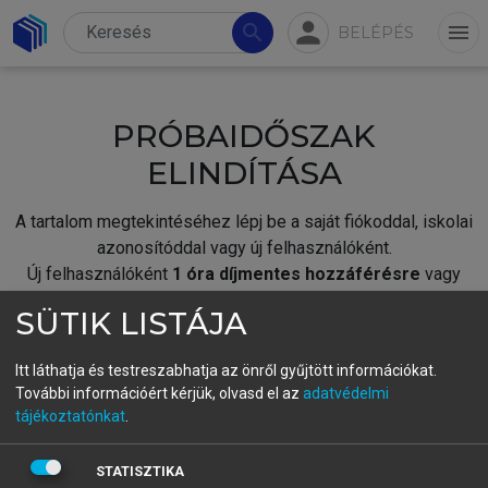
person
search
menu
BELÉPÉS
PRÓBAIDŐSZAK
ELINDÍTÁSA
A tartalom megtekintéséhez lépj be a saját fiókoddal, iskolai
azonosítóddal vagy új felhasználóként.
Új felhasználóként
1 óra díjmentes hozzáférésre
vagy
jogosult.
SÜTIK LISTÁJA
A próbaidőszak elindításához,
jelentkezz
be meglévő
fiókoddal,
vagy hozz létre új fiókot.
Itt láthatja és testreszabhatja az önről gyűjtött információkat.
További információért kérjük, olvasd el az
adatvédelmi
A regisztráció után a
próbaidőszak
automatikusan
elindul.
tájékoztatónkat
.
BELÉPÉS SAJÁT FIÓKKAL
STATISZTIKA