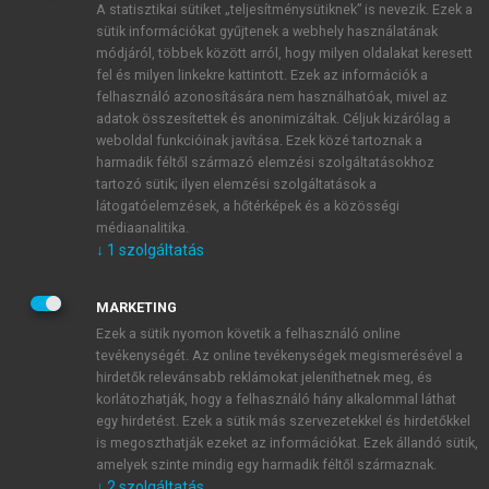
A statisztikai sütiket „teljesítménysütiknek” is nevezik. Ezek a
sütik információkat gyűjtenek a webhely használatának
módjáról, többek között arról, hogy milyen oldalakat keresett
ÚJ FIÓK LÉTREHOZÁSA
fel és milyen linkekre kattintott. Ezek az információk a
1 óra díjmentes hozzáférés
felhasználó azonosítására nem használhatóak, mivel az
adatok összesítettek és anonimizáltak. Céljuk kizárólag a
weboldal funkcióinak javítása. Ezek közé tartoznak a
E-MAIL-CÍM
harmadik féltől származó elemzési szolgáltatásokhoz
tartozó sütik; ilyen elemzési szolgáltatások a
látogatóelemzések, a hőtérképek és a közösségi
NÉV
médiaanalitika.
↓
1
szolgáltatás
JELSZÓ
MARKETING
Ezek a sütik nyomon követik a felhasználó online
tevékenységét. Az online tevékenységek megismerésével a
JELSZÓ ÚJRA
hirdetők relevánsabb reklámokat jeleníthetnek meg, és
korlátozhatják, hogy a felhasználó hány alkalommal láthat
egy hirdetést. Ezek a sütik más szervezetekkel és hirdetőkkel
is megoszthatják ezeket az információkat. Ezek állandó sütik,
Kérek értesítést a MeRSZ újdonságairól, akcióiról.
amelyek szinte mindig egy harmadik féltől származnak.
↓
2
szolgáltatás