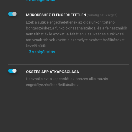
Kérek értesítést az Akadémiai Kiadó Zrt. újdonságairól,
akcióiról.
MŰKÖDÉSHEZ ELENGEDHETETLEN
(mindig szükséges)
Az
Adatkezelési tájékoztatóban
foglaltakat tudomásul
veszem és elfogadom.
Ezek a sütik elengedhetetlenek az oldalunkon történő
Az
Általános vásárlási feltételeket
, valamint a
szotar.net
és a
böngészéshez,a funkciók használatához, és a felhasználók
mersz.hu
oldalak licencszerződéseiben foglaltakat
nem tilthatják le azokat. A feltétlenül szükséges sütik közé
tudomásul veszem és elfogadom.
tartoznak többek között a személyre szabott beállításokat
kezelő sütik.
↓
3
szolgáltatás
KIPRÓBÁLOM
ÖSSZES APP ÁTKAPCSOLÁSA
Használja ezt a kapcsolót az összes alkalmazás
engedélyezéséhez/letiltásához.
MIÉRT ÉRDEMES A MERSZ ONLINE
OKOSKÖNYVTÁRAT HASZNÁLNI?