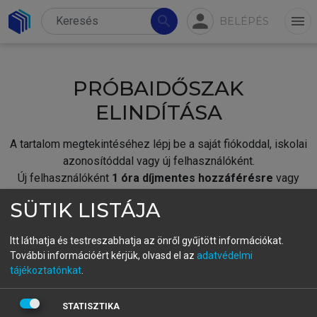
person
search
menu
BELÉPÉS
PRÓBAIDŐSZAK
ELINDÍTÁSA
A tartalom megtekintéséhez lépj be a saját fiókoddal, iskolai
azonosítóddal vagy új felhasználóként.
Új felhasználóként
1 óra díjmentes hozzáférésre
vagy
jogosult.
SÜTIK LISTÁJA
A próbaidőszak elindításához,
jelentkezz
be meglévő
fiókoddal,
vagy hozz létre új fiókot.
Itt láthatja és testreszabhatja az önről gyűjtött információkat.
További információért kérjük, olvasd el az
adatvédelmi
A regisztráció után a
próbaidőszak
automatikusan
elindul.
tájékoztatónkat
.
BELÉPÉS SAJÁT FIÓKKAL
STATISZTIKA