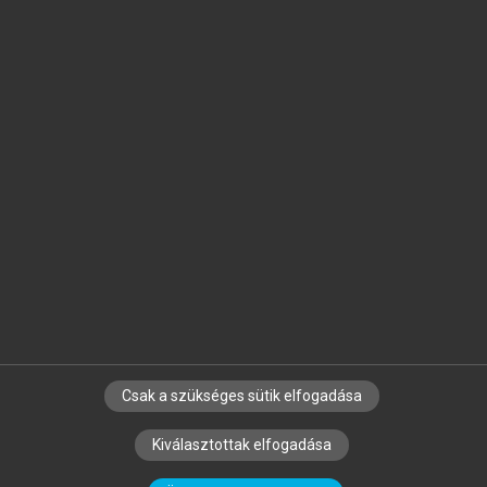
Jelöld meg a számodra fontos részeket, és
készíts
saját
jegyzeteket!
Egyéni előfizetéssel további
MeRSZ+ funkciókat
és
tartalmakat is elérhetsz.
Csak a szükséges sütik elfogadása
SZERZŐKNEK
CÉGEKNEK
KÖNYVTÁROSOKNAK
Kiválasztottak elfogadása
SZERKESZTÉSI ÉS LEKTORÁLÁSI ALAPELVEK