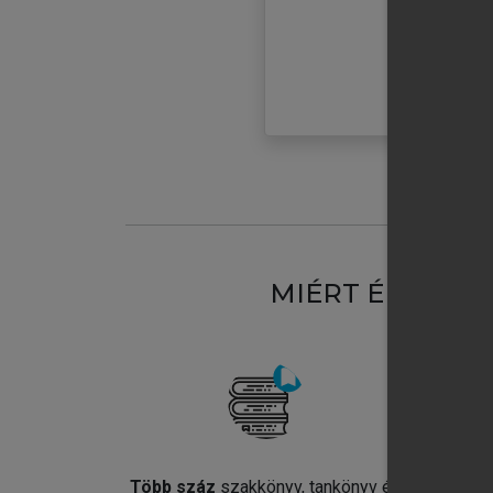
MIÉRT ÉRDEME
Több száz
szakkönyv, tankönyv és
Jel