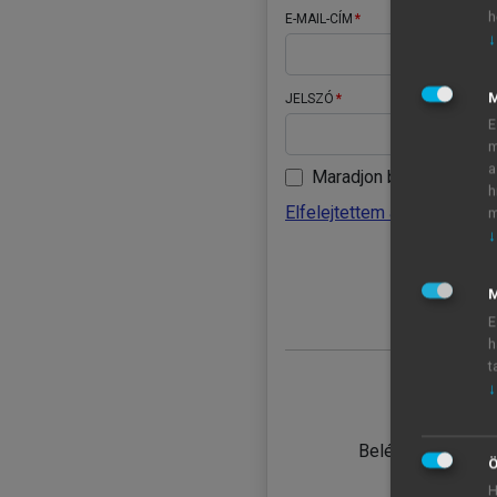
h
E-MAIL-CÍM
↓
JELSZÓ
E
m
a
Maradjon belépve
h
Elfelejtettem a jelszavamat
m
↓
BELÉ
M
E
h
t
↓
TANULÓ
Belépés intézmén
Ö
H