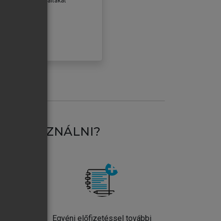
erződéseiben foglaltakat
ogadom.
ÓBÁLOM
AT HASZNÁLNI?
ntos
Egyéni előfizetéssel további