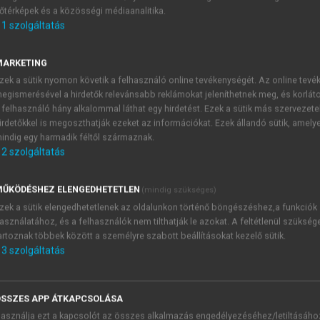
őtérképek és a közösségi médiaanalitika.
E-MAIL-CÍM
1
szolgáltatás
MARKETING
NÉV
zek a sütik nyomon követik a felhasználó online tevékenységét. Az online tev
egismerésével a hirdetők relevánsabb reklámokat jeleníthetnek meg, és korlát
 felhasználó hány alkalommal láthat egy hirdetést. Ezek a sütik más szervezete
JELSZÓ
irdetőkkel is megoszthatják ezeket az információkat. Ezek állandó sütik, amely
indig egy harmadik féltől származnak.
2
szolgáltatás
JELSZÓ ÚJRA
PÉS
ŰKÖDÉSHEZ ELENGEDHETETLEN
(mindig szükséges)
zek a sütik elengedhetetlenek az oldalunkon történő böngészéshez,a funkciók
asználatához, és a felhasználók nem tilthatják le azokat. A feltétlenül szükség
Kérek értesítést a MeRSZ új
artoznak többek között a személyre szabott beállításokat kezelő sütik.
Kérek értesítést az Akadémi
3
szolgáltatás
akcióiról.
 VAGY?
Az
Adatkezelési tájékozta
yi azonosítóval
veszem és elfogadom.
SSZES APP ÁTKAPCSOLÁSA
Az
Általános vásárlási felt
asználja ezt a kapcsolót az összes alkalmazás engedélyezéséhez/letiltásáho