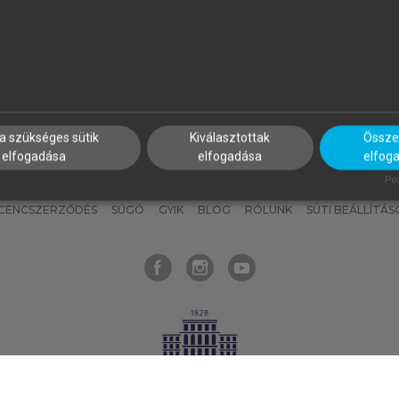
nyokat, hogy bármikor azonnal
részeket, és
készíts
saj
hozzájuk férhess!
jegyzeteket!
a szükséges sütik
Kiválasztottak
Összes
elfogadása
elfogadása
elfog
KNAK
SZERKESZTÉSI ÉS LEKTORÁLÁSI ALAPELVEK
MI – ÁLTALÁNOS
Pow
ICENCSZERZŐDÉS
SÚGÓ
GYIK
BLOG
RÓLUNK
SÜTI BEÁLLÍTÁS