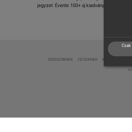
jegyzet. Évente 100+ új kiadvány.
kiadvá
Csak 
SZERZŐKNEK
CÉGEKNEK
KÖNYVTÁROSO
L
Verzió: 2.7.2