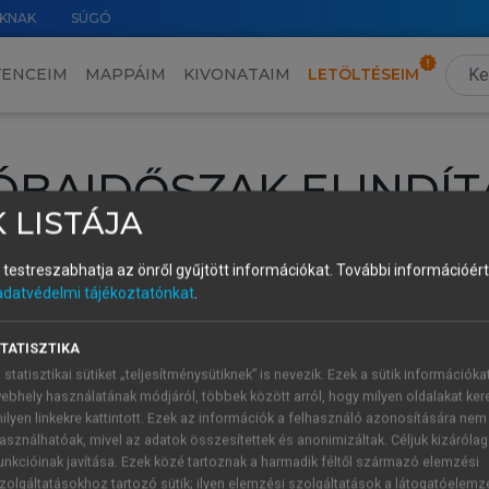
KNAK
SÚGÓ
VENCEIM
MAPPÁIM
KIVONATAIM
LETÖLTÉSEIM
ÓBAIDŐSZAK ELINDÍT
 LISTÁJA
intéséhez lépj be a saját fiókoddal, iskolai azonosítóddal vagy ú
és testreszabhatja az önről gyűjtött információkat.
További információért 
Új felhasználóként
1 óra díjmentes hozzáférésre
vagy jogosult
adatvédelmi tájékoztatónkat
.
k elindításához,
jelentkezz
be meglévő fiókoddal,
vagy hozz lé
A regisztráció után a
próbaidőszak
automatikusan
elindul.
TATISZTIKA
 statisztikai sütiket „teljesítménysütiknek” is nevezik. Ezek a sütik információka
ebhely használatának módjáról, többek között arról, hogy milyen oldalakat kere
ilyen linkekre kattintott. Ezek az információk a felhasználó azonosítására nem
ÚJ FIÓK 
ÁT FIÓKKAL
asználhatóak, mivel az adatok összesítettek és anonimizáltak. Céljuk kizáróla
1 óra díjme
unkcióinak javítása. Ezek közé tartoznak a harmadik féltől származó elemzési
zolgáltatásokhoz tartozó sütik; ilyen elemzési szolgáltatások a látogatóelemz