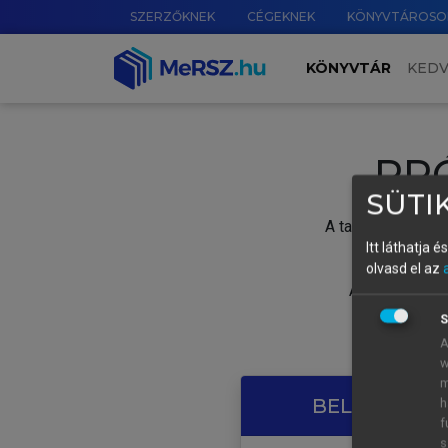
SZERZŐKNEK
CÉGEKNEK
KÖNYVTÁROSO
KÖNYVTÁR
KED
PR
SÜTIK
A tartalom megtek
Itt láthatja 
olvasd el az
A próbaidősza
S
A
w
m
BELÉPÉS SAJ
h
f
s