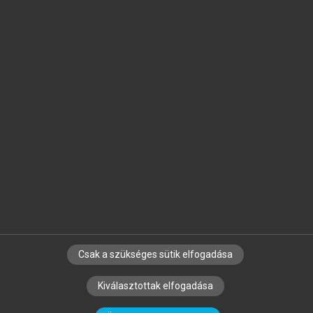
Jelöld meg a számodra fontos részeket, és
készíts
saját
jegyzeteket!
Egyéni előfizetéssel további
MeRSZ+ funkciókat
és
tartalmakat is elérhetsz.
Csak a szükséges sütik elfogadása
SZERZŐKNEK
CÉGEKNEK
KÖNYVTÁROSOKNAK
Kiválasztottak elfogadása
SZERKESZTÉSI ÉS LEKTORÁLÁSI ALAPELVEK