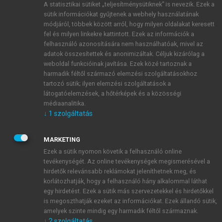
A statisztikai sütiket „teljesítménysütiknek” is nevezik. Ezek a
sütik információkat gyűjtenek a webhely használatának
módjáról, többek között arról, hogy milyen oldalakat keresett
ÚJ FIÓK LÉTREHOZÁSA
fel és milyen linkekre kattintott. Ezek az információk a
1 óra díjmentes hozzáférés
felhasználó azonosítására nem használhatóak, mivel az
adatok összesítettek és anonimizáltak. Céljuk kizárólag a
weboldal funkcióinak javítása. Ezek közé tartoznak a
E-MAIL-CÍM
harmadik féltől származó elemzési szolgáltatásokhoz
tartozó sütik; ilyen elemzési szolgáltatások a
látogatóelemzések, a hőtérképek és a közösségi
NÉV
médiaanalitika.
↓
1
szolgáltatás
JELSZÓ
MARKETING
Ezek a sütik nyomon követik a felhasználó online
tevékenységét. Az online tevékenységek megismerésével a
JELSZÓ ÚJRA
hirdetők relevánsabb reklámokat jeleníthetnek meg, és
korlátozhatják, hogy a felhasználó hány alkalommal láthat
egy hirdetést. Ezek a sütik más szervezetekkel és hirdetőkkel
is megoszthatják ezeket az információkat. Ezek állandó sütik,
Kérek értesítést a MeRSZ újdonságairól, akcióiról.
amelyek szinte mindig egy harmadik féltől származnak.
↓
2
szolgáltatás