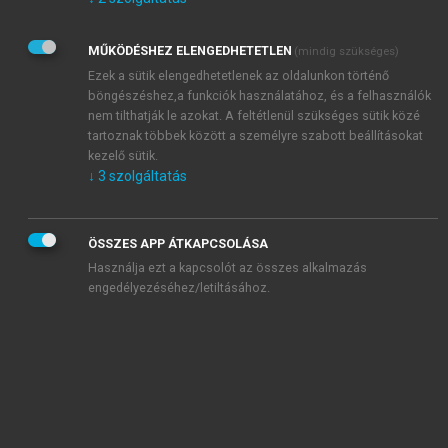
Kérek értesítést az Akadémiai Kiadó Zrt. újdonságairól,
akcióiról.
MŰKÖDÉSHEZ ELENGEDHETETLEN
(mindig szükséges)
Az
Adatkezelési tájékoztatóban
foglaltakat tudomásul
veszem és elfogadom.
Ezek a sütik elengedhetetlenek az oldalunkon történő
Az
Általános vásárlási feltételeket
, valamint a
szotar.net
és a
böngészéshez,a funkciók használatához, és a felhasználók
mersz.hu
oldalak licencszerződéseiben foglaltakat
nem tilthatják le azokat. A feltétlenül szükséges sütik közé
tudomásul veszem és elfogadom.
tartoznak többek között a személyre szabott beállításokat
kezelő sütik.
↓
3
szolgáltatás
KIPRÓBÁLOM
ÖSSZES APP ÁTKAPCSOLÁSA
Használja ezt a kapcsolót az összes alkalmazás
engedélyezéséhez/letiltásához.
MIÉRT ÉRDEMES A MERSZ ONLINE
OKOSKÖNYVTÁRAT HASZNÁLNI?