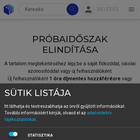
person
search
menu
BELÉPÉS
PRÓBAIDŐSZAK
ELINDÍTÁSA
A tartalom megtekintéséhez lépj be a saját fiókoddal, iskolai
azonosítóddal vagy új felhasználóként.
Új felhasználóként
1 óra díjmentes hozzáférésre
vagy
jogosult.
SÜTIK LISTÁJA
A próbaidőszak elindításához,
jelentkezz
be meglévő
fiókoddal,
vagy hozz létre új fiókot.
Itt láthatja és testreszabhatja az önről gyűjtött információkat.
További információért kérjük, olvasd el az
adatvédelmi
A regisztráció után a
próbaidőszak
automatikusan
elindul.
tájékoztatónkat
.
BELÉPÉS SAJÁT FIÓKKAL
STATISZTIKA