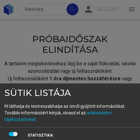
person
search
menu
BELÉPÉS
PRÓBAIDŐSZAK
ELINDÍTÁSA
A tartalom megtekintéséhez lépj be a saját fiókoddal, iskolai
azonosítóddal vagy új felhasználóként.
Új felhasználóként
1 óra díjmentes hozzáférésre
vagy
jogosult.
SÜTIK LISTÁJA
A próbaidőszak elindításához,
jelentkezz
be meglévő
fiókoddal,
vagy hozz létre új fiókot.
Itt láthatja és testreszabhatja az önről gyűjtött információkat.
További információért kérjük, olvasd el az
adatvédelmi
A regisztráció után a
próbaidőszak
automatikusan
elindul.
tájékoztatónkat
.
BELÉPÉS SAJÁT FIÓKKAL
STATISZTIKA