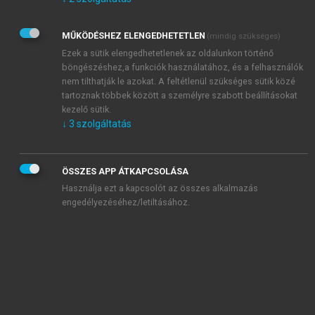
Kérek értesítést az Akadémiai Kiadó Zrt. újdonságairól,
akcióiról.
MŰKÖDÉSHEZ ELENGEDHETETLEN
(mindig szükséges)
Az
Adatkezelési tájékoztatóban
foglaltakat tudomásul
veszem és elfogadom.
Ezek a sütik elengedhetetlenek az oldalunkon történő
Az
Általános vásárlási feltételeket
, valamint a
szotar.net
és a
böngészéshez,a funkciók használatához, és a felhasználók
mersz.hu
oldalak licencszerződéseiben foglaltakat
nem tilthatják le azokat. A feltétlenül szükséges sütik közé
tudomásul veszem és elfogadom.
tartoznak többek között a személyre szabott beállításokat
kezelő sütik.
↓
3
szolgáltatás
KIPRÓBÁLOM
ÖSSZES APP ÁTKAPCSOLÁSA
Használja ezt a kapcsolót az összes alkalmazás
engedélyezéséhez/letiltásához.
MIÉRT ÉRDEMES A MERSZ ONLINE
OKOSKÖNYVTÁRAT HASZNÁLNI?