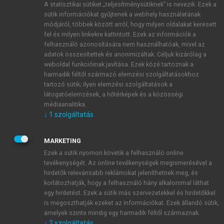
A statisztikai sütiket „teljesítménysütiknek” is nevezik. Ezek a
sütik információkat gyűjtenek a webhely használatának
módjáról, többek között arról, hogy milyen oldalakat keresett
ÚJ FIÓK LÉTREHOZÁSA
fel és milyen linkekre kattintott. Ezek az információk a
1 óra díjmentes hozzáférés
felhasználó azonosítására nem használhatóak, mivel az
adatok összesítettek és anonimizáltak. Céljuk kizárólag a
weboldal funkcióinak javítása. Ezek közé tartoznak a
E-MAIL-CÍM
harmadik féltől származó elemzési szolgáltatásokhoz
tartozó sütik; ilyen elemzési szolgáltatások a
látogatóelemzések, a hőtérképek és a közösségi
NÉV
médiaanalitika.
↓
1
szolgáltatás
JELSZÓ
MARKETING
Ezek a sütik nyomon követik a felhasználó online
tevékenységét. Az online tevékenységek megismerésével a
JELSZÓ ÚJRA
hirdetők relevánsabb reklámokat jeleníthetnek meg, és
korlátozhatják, hogy a felhasználó hány alkalommal láthat
egy hirdetést. Ezek a sütik más szervezetekkel és hirdetőkkel
is megoszthatják ezeket az információkat. Ezek állandó sütik,
Kérek értesítést a MeRSZ újdonságairól, akcióiról.
amelyek szinte mindig egy harmadik féltől származnak.
↓
2
szolgáltatás