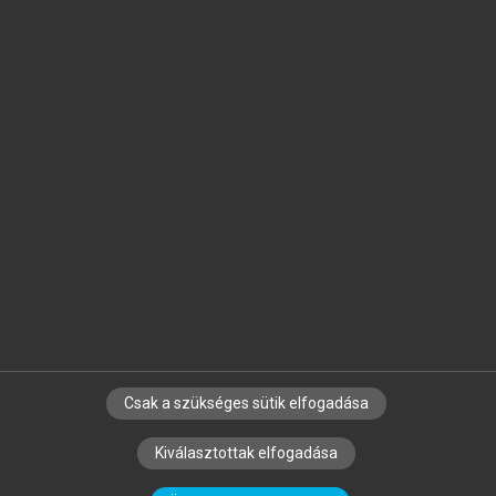
Jelöld meg a számodra fontos részeket, és
készíts
saját
jegyzeteket!
Egyéni előfizetéssel további
MeRSZ+ funkciókat
és
tartalmakat is elérhetsz.
Csak a szükséges sütik elfogadása
SZERZŐKNEK
CÉGEKNEK
KÖNYVTÁROSOKNAK
Kiválasztottak elfogadása
SZERKESZTÉSI ÉS LEKTORÁLÁSI ALAPELVEK