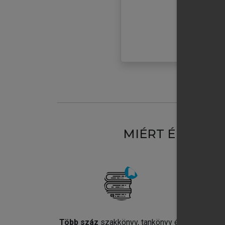
MIÉRT ÉRDEME
Több száz
szakkönyv, tankönyv és
Jel