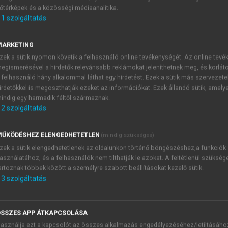
őtérképek és a közösségi médiaanalitika.
E-MAIL-CÍM
1
szolgáltatás
MARKETING
NÉV
zek a sütik nyomon követik a felhasználó online tevékenységét. Az online tev
egismerésével a hirdetők relevánsabb reklámokat jeleníthetnek meg, és korlát
 felhasználó hány alkalommal láthat egy hirdetést. Ezek a sütik más szervezete
JELSZÓ
irdetőkkel is megoszthatják ezeket az információkat. Ezek állandó sütik, amely
indig egy harmadik féltől származnak.
2
szolgáltatás
JELSZÓ ÚJRA
PÉS
ŰKÖDÉSHEZ ELENGEDHETETLEN
(mindig szükséges)
zek a sütik elengedhetetlenek az oldalunkon történő böngészéshez,a funkciók
asználatához, és a felhasználók nem tilthatják le azokat. A feltétlenül szükség
Kérek értesítést a MeRSZ új
artoznak többek között a személyre szabott beállításokat kezelő sütik.
Kérek értesítést az Akadémi
3
szolgáltatás
akcióiról.
 VAGY?
Az
Adatkezelési tájékozta
yi azonosítóval
veszem és elfogadom.
SSZES APP ÁTKAPCSOLÁSA
Az
Általános vásárlási felt
asználja ezt a kapcsolót az összes alkalmazás engedélyezéséhez/letiltásáho