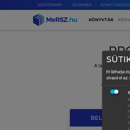
SZERZŐKNEK
CÉGEKNEK
KÖNYVTÁROSO
KÖNYVTÁR
KED
PR
SÜTIK
A tartalom megtek
Itt láthatja 
olvasd el az
A próbaidősza
S
A
w
m
BELÉPÉS SAJ
h
f
s