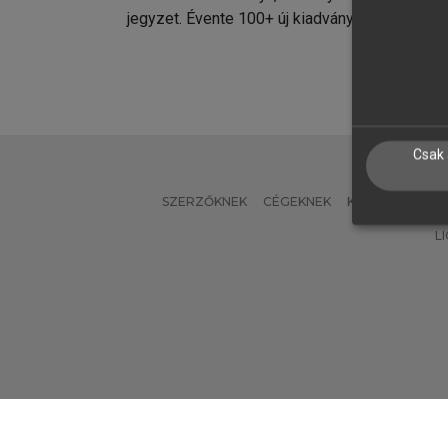
jegyzet. Évente 100+ új kiadvány.
kiadvá
Csak 
SZERZŐKNEK
CÉGEKNEK
KÖNYVTÁROSO
L
Verzió: 2.7.2