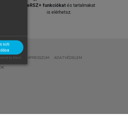
át
MeRSZ+ funkciókat
és tartalmakat
is elérhetsz.
 süti
adása
 IRÁNYELVEK
IMPRESSZUM
ADATVÉDELEM
ered by Klaro!
OK