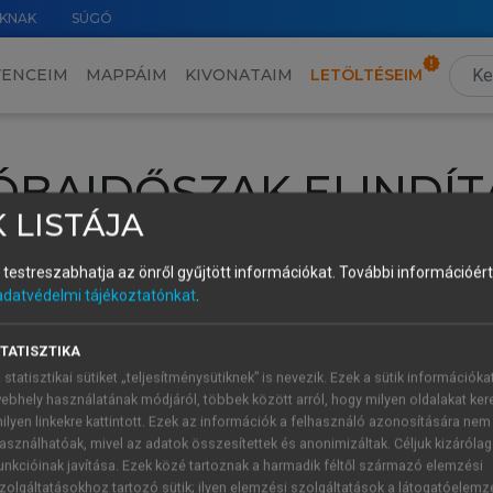
KNAK
SÚGÓ
VENCEIM
MAPPÁIM
KIVONATAIM
LETÖLTÉSEIM
ÓBAIDŐSZAK ELINDÍT
 LISTÁJA
intéséhez lépj be a saját fiókoddal, iskolai azonosítóddal vagy ú
és testreszabhatja az önről gyűjtött információkat.
További információért 
Új felhasználóként
1 óra díjmentes hozzáférésre
vagy jogosult
adatvédelmi tájékoztatónkat
.
k elindításához,
jelentkezz
be meglévő fiókoddal,
vagy hozz lé
A regisztráció után a
próbaidőszak
automatikusan
elindul.
TATISZTIKA
 statisztikai sütiket „teljesítménysütiknek” is nevezik. Ezek a sütik információka
ebhely használatának módjáról, többek között arról, hogy milyen oldalakat kere
ilyen linkekre kattintott. Ezek az információk a felhasználó azonosítására nem
ÚJ FIÓK 
ÁT FIÓKKAL
asználhatóak, mivel az adatok összesítettek és anonimizáltak. Céljuk kizáróla
1 óra díjme
unkcióinak javítása. Ezek közé tartoznak a harmadik féltől származó elemzési
zolgáltatásokhoz tartozó sütik; ilyen elemzési szolgáltatások a látogatóelemz