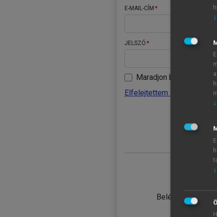
h
E-MAIL-CÍM
↓
JELSZÓ
E
m
a
Maradjon belépve
h
Elfelejtettem a jelszavamat
m
↓
BELÉ
M
E
h
t
↓
TANULÓ
Belépés intézmén
Ö
H