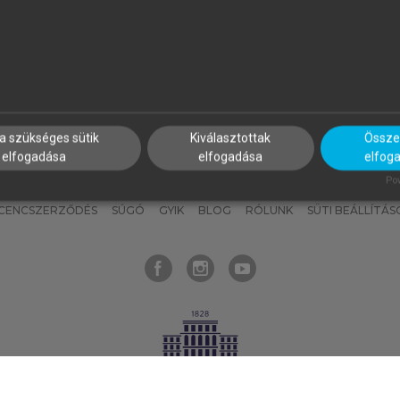
nyokat, hogy bármikor azonnal
részeket, és
készíts
saj
hozzájuk férhess!
jegyzeteket!
a szükséges sütik
Kiválasztottak
Összes
elfogadása
elfogadása
elfog
KNAK
SZERKESZTÉSI ÉS LEKTORÁLÁSI ALAPELVEK
MI – ÁLTALÁNOS
Pow
ICENCSZERZŐDÉS
SÚGÓ
GYIK
BLOG
RÓLUNK
SÜTI BEÁLLÍTÁS