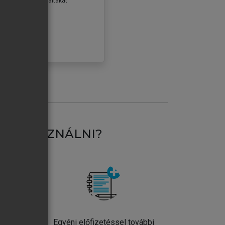
erződéseiben foglaltakat
ogadom.
ÓBÁLOM
AT HASZNÁLNI?
ntos
Egyéni előfizetéssel további