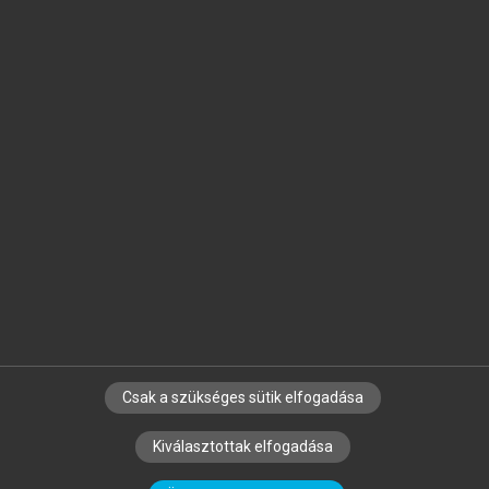
Jelöld meg a számodra fontos részeket, és
készíts
saját
jegyzeteket!
Egyéni előfizetéssel további
MeRSZ+ funkciókat
és
tartalmakat is elérhetsz.
Csak a szükséges sütik elfogadása
SZERZŐKNEK
CÉGEKNEK
KÖNYVTÁROSOKNAK
Kiválasztottak elfogadása
SZERKESZTÉSI ÉS LEKTORÁLÁSI ALAPELVEK