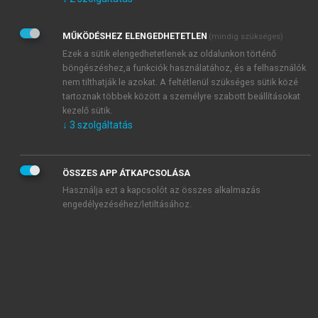
Kérek értesítést az Akadémiai Kiadó Zrt. újdonságairól,
akcióiról.
MŰKÖDÉSHEZ ELENGEDHETETLEN
(mindig szükséges)
Az
Adatkezelési tájékoztatóban
foglaltakat tudomásul
veszem és elfogadom.
Ezek a sütik elengedhetetlenek az oldalunkon történő
Az
Általános vásárlási feltételeket
, valamint a
szotar.net
és a
böngészéshez,a funkciók használatához, és a felhasználók
mersz.hu
oldalak licencszerződéseiben foglaltakat
nem tilthatják le azokat. A feltétlenül szükséges sütik közé
tudomásul veszem és elfogadom.
tartoznak többek között a személyre szabott beállításokat
kezelő sütik.
↓
3
szolgáltatás
KIPRÓBÁLOM
ÖSSZES APP ÁTKAPCSOLÁSA
Használja ezt a kapcsolót az összes alkalmazás
engedélyezéséhez/letiltásához.
MIÉRT ÉRDEMES A MERSZ ONLINE
OKOSKÖNYVTÁRAT HASZNÁLNI?