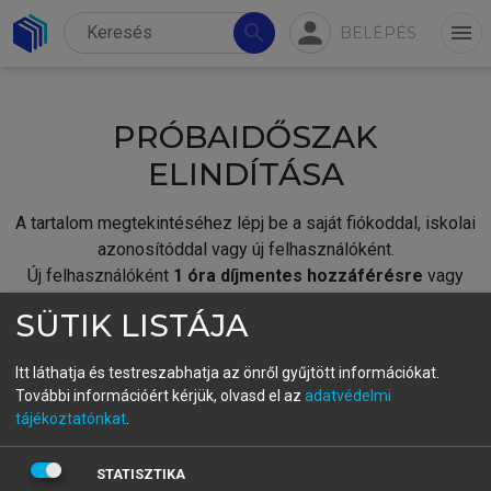
person
search
menu
BELÉPÉS
PRÓBAIDŐSZAK
ELINDÍTÁSA
A tartalom megtekintéséhez lépj be a saját fiókoddal, iskolai
azonosítóddal vagy új felhasználóként.
Új felhasználóként
1 óra díjmentes hozzáférésre
vagy
jogosult.
SÜTIK LISTÁJA
A próbaidőszak elindításához,
jelentkezz
be meglévő
fiókoddal,
vagy hozz létre új fiókot.
Itt láthatja és testreszabhatja az önről gyűjtött információkat.
További információért kérjük, olvasd el az
adatvédelmi
A regisztráció után a
próbaidőszak
automatikusan
elindul.
tájékoztatónkat
.
BELÉPÉS SAJÁT FIÓKKAL
STATISZTIKA