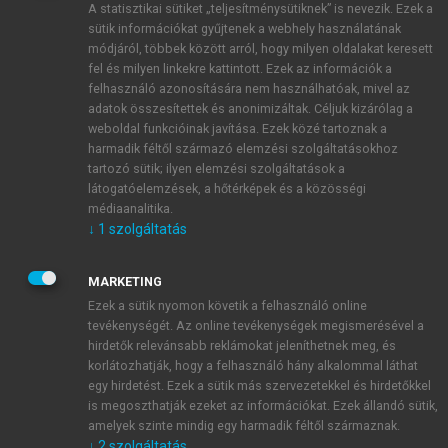
A statisztikai sütiket „teljesítménysütiknek” is nevezik. Ezek a
sütik információkat gyűjtenek a webhely használatának
módjáról, többek között arról, hogy milyen oldalakat keresett
ÚJ FIÓK LÉTREHOZÁSA
fel és milyen linkekre kattintott. Ezek az információk a
1 óra díjmentes hozzáférés
felhasználó azonosítására nem használhatóak, mivel az
adatok összesítettek és anonimizáltak. Céljuk kizárólag a
weboldal funkcióinak javítása. Ezek közé tartoznak a
E-MAIL-CÍM
harmadik féltől származó elemzési szolgáltatásokhoz
tartozó sütik; ilyen elemzési szolgáltatások a
látogatóelemzések, a hőtérképek és a közösségi
NÉV
médiaanalitika.
↓
1
szolgáltatás
JELSZÓ
MARKETING
Ezek a sütik nyomon követik a felhasználó online
tevékenységét. Az online tevékenységek megismerésével a
JELSZÓ ÚJRA
hirdetők relevánsabb reklámokat jeleníthetnek meg, és
korlátozhatják, hogy a felhasználó hány alkalommal láthat
egy hirdetést. Ezek a sütik más szervezetekkel és hirdetőkkel
is megoszthatják ezeket az információkat. Ezek állandó sütik,
Kérek értesítést a MeRSZ újdonságairól, akcióiról.
amelyek szinte mindig egy harmadik féltől származnak.
↓
2
szolgáltatás