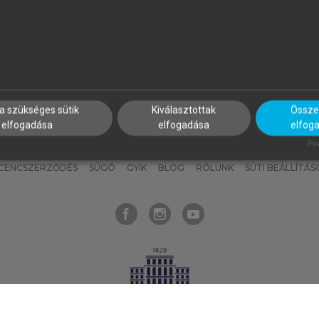
nyokat, hogy bármikor azonnal
részeket, és
készíts
saj
hozzájuk férhess!
jegyzeteket!
a szükséges sütik
Kiválasztottak
Összes
elfogadása
elfogadása
elfog
KNAK
SZERKESZTÉSI ÉS LEKTORÁLÁSI ALAPELVEK
MI – ÁLTALÁNOS
Pow
ICENCSZERZŐDÉS
SÚGÓ
GYIK
BLOG
RÓLUNK
SÜTI BEÁLLÍTÁS