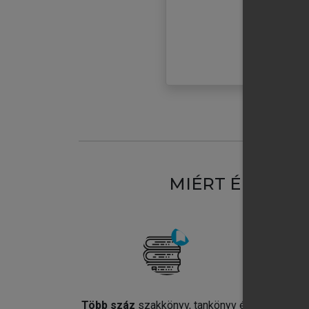
MIÉRT ÉRDEME
Több száz
szakkönyv, tankönyv és
Jel