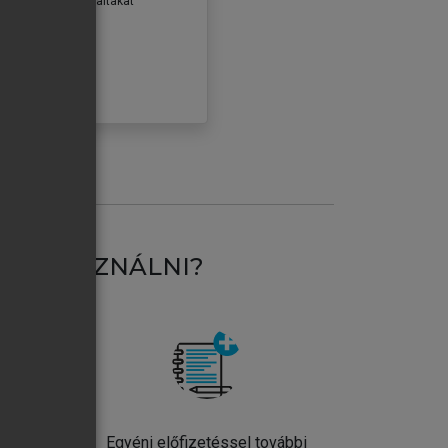
erződéseiben foglaltakat
ogadom.
ÓBÁLOM
AT HASZNÁLNI?
ntos
Egyéni előfizetéssel további