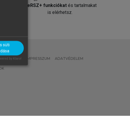
át
MeRSZ+ funkciókat
és tartalmakat
is elérhetsz.
 süti
adása
 IRÁNYELVEK
IMPRESSZUM
ADATVÉDELEM
ered by Klaro!
OK