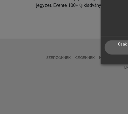
jegyzet. Évente 100+ új kiadvány.
kiadvá
Csak 
SZERZŐKNEK
CÉGEKNEK
KÖNYVTÁROSO
L
Verzió: 2.7.2