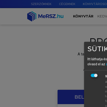
SZERZŐKNEK
CÉGEKNEK
KÖNYVTÁROSO
KÖNYVTÁR
KED
PR
SÜTIK
A tartalom megtek
Itt láthatja 
olvasd el az
A próbaidősza
S
A
w
m
BELÉPÉS SAJ
h
f
s