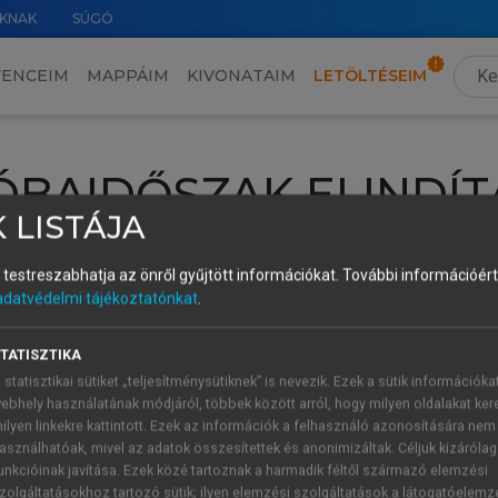
KNAK
SÚGÓ
VENCEIM
MAPPÁIM
KIVONATAIM
LETÖLTÉSEIM
ÓBAIDŐSZAK ELINDÍT
 LISTÁJA
intéséhez lépj be a saját fiókoddal, iskolai azonosítóddal vagy ú
és testreszabhatja az önről gyűjtött információkat.
További információért 
Új felhasználóként
1 óra díjmentes hozzáférésre
vagy jogosult
adatvédelmi tájékoztatónkat
.
k elindításához,
jelentkezz
be meglévő fiókoddal,
vagy hozz lé
A regisztráció után a
próbaidőszak
automatikusan
elindul.
TATISZTIKA
 statisztikai sütiket „teljesítménysütiknek” is nevezik. Ezek a sütik információka
ebhely használatának módjáról, többek között arról, hogy milyen oldalakat kere
ilyen linkekre kattintott. Ezek az információk a felhasználó azonosítására nem
ÚJ FIÓK 
ÁT FIÓKKAL
asználhatóak, mivel az adatok összesítettek és anonimizáltak. Céljuk kizáróla
1 óra díjme
unkcióinak javítása. Ezek közé tartoznak a harmadik féltől származó elemzési
zolgáltatásokhoz tartozó sütik; ilyen elemzési szolgáltatások a látogatóelemz