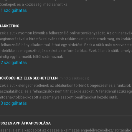
őtérképek és a közösségi médiaanalitika.
E-MAIL-CÍM
1
szolgáltatás
MARKETING
NÉV
zek a sütik nyomon követik a felhasználó online tevékenységét. Az online tev
egismerésével a hirdetők relevánsabb reklámokat jeleníthetnek meg, és korlát
 felhasználó hány alkalommal láthat egy hirdetést. Ezek a sütik más szervezete
JELSZÓ
irdetőkkel is megoszthatják ezeket az információkat. Ezek állandó sütik, amely
indig egy harmadik féltől származnak.
2
szolgáltatás
JELSZÓ ÚJRA
PÉS
ŰKÖDÉSHEZ ELENGEDHETETLEN
(mindig szükséges)
zek a sütik elengedhetetlenek az oldalunkon történő böngészéshez,a funkciók
asználatához, és a felhasználók nem tilthatják le azokat. A feltétlenül szükség
Kérek értesítést a MeRSZ új
artoznak többek között a személyre szabott beállításokat kezelő sütik.
Kérek értesítést az Akadémi
3
szolgáltatás
akcióiról.
 VAGY?
Az
Adatkezelési tájékozta
yi azonosítóval
veszem és elfogadom.
SSZES APP ÁTKAPCSOLÁSA
Az
Általános vásárlási felt
asználja ezt a kapcsolót az összes alkalmazás engedélyezéséhez/letiltásáho