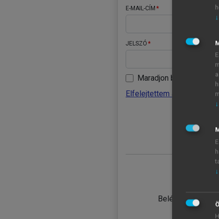
h
E-MAIL-CÍM
↓
JELSZÓ
E
m
a
Maradjon belépve
h
Elfelejtettem a jelszavamat
m
↓
BELÉ
M
E
h
t
↓
TANULÓ
Belépés intézmén
Ö
H