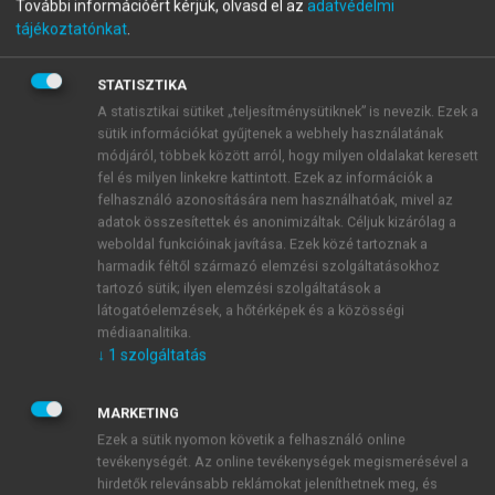
További információért kérjük, olvasd el az
adatvédelmi
menu_book
OLVASÁS
Statisztika I.
tájékoztatónkat
.
STATISZTIKA
A statisztikai sütiket „teljesítménysütiknek” is nevezik. Ezek a
sütik információkat gyűjtenek a webhely használatának
Irodalom
módjáról, többek között arról, hogy milyen oldalakat keresett
fel és milyen linkekre kattintott. Ezek az információk a
Aczel Amir, D
. (1993):
Complete Business Statistics
felhasználó azonosítására nem használhatóak, mivel az
(Second Edition).
Irwin, Homewood
adatok összesítettek és anonimizáltak. Céljuk kizárólag a
weboldal funkcióinak javítása. Ezek közé tartoznak a
harmadik féltől származó elemzési szolgáltatásokhoz
tartozó sütik; ilyen elemzési szolgáltatások a
látogatóelemzések, a hőtérképek és a közösségi
médiaanalitika.
↓
1
szolgáltatás
MARKETING
Ezek a sütik nyomon követik a felhasználó online
tevékenységét. Az online tevékenységek megismerésével a
hirdetők relevánsabb reklámokat jeleníthetnek meg, és