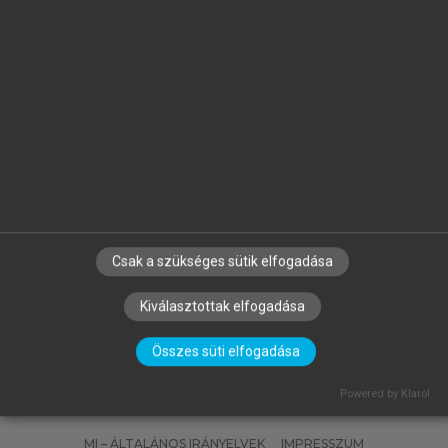
IBOR
MATISCSÁKNÉ LIZÁK MARIANNA
(SZERK.)
Emberi erőforrás gazdálkodás
Csak a szükséges sütik elfogadása
Kiválasztottak elfogadása
Összes süti elfogadása
SZERZŐKNEK
CÉGEKNEK
KÖNYVTÁROSOKNAK
Powered by Klaro!
SZERKESZTÉSI ÉS LEKTORÁLÁSI ALAPELVEK
MI – ÁLTALÁNOS IRÁNYELVEK
IMPRESSZUM