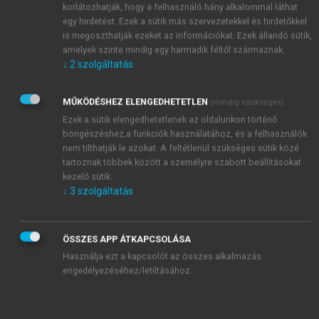
korlátozhatják, hogy a felhasználó hány alkalommal láthat
egy hirdetést. Ezek a sütik más szervezetekkel és hirdetőkkel
is megoszthatják ezeket az információkat. Ezek állandó sütik,
amelyek szinte mindig egy harmadik féltől származnak.
↓
2
szolgáltatás
MŰKÖDÉSHEZ ELENGEDHETETLEN
(mindig szükséges)
Ezek a sütik elengedhetetlenek az oldalunkon történő
böngészéshez,a funkciók használatához, és a felhasználók
nem tilthatják le azokat. A feltétlenül szükséges sütik közé
tartoznak többek között a személyre szabott beállításokat
kezelő sütik.
TARTALOMJEGYZÉK
↓
3
szolgáltatás
STATISZTIKA I.
ÖSSZES APP ÁTKAPCSOLÁSA
Szerzők
Használja ezt a kapcsolót az összes alkalmazás
Előszó
engedélyezéséhez/letiltásához.
chevron_right
1. Alapfogalmak
chevron_right
2. A sokaság leírása egy ismérv szerint