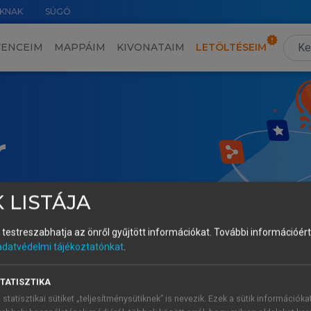
KNAK
SÚGÓ
VENCEIM
MAPPÁIM
KIVONATAIM
LETÖLTÉSEIM
r
 LISTÁJA
és testreszabhatja az önről gyűjtött információkat.
További információért 
adatvédelmi tájékoztatónkat
.
TATISZTIKA
 statisztikai sütiket „teljesítménysütiknek” is nevezik. Ezek a sütik információka