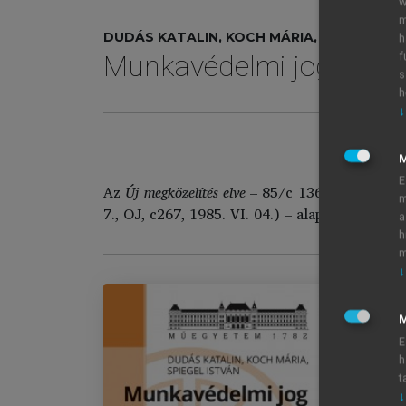
w
m
DUDÁS KATALIN, KOCH MÁRIA, SPIEGEL IS
h
f
Munkavédelmi jog és el
s
h
↓
N
E
Az
Új megközelítés elve
– 85/c 136/01 Tanácsi H
m
7., OJ, c267, 1985. VI. 04.) – alapján az Euró
a
h
m
↓
M
E
Mu
h
Im
t
1.
↓