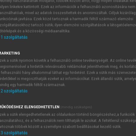
ebhely használatának módjáról, többek között arról, hogy milyen oldalakat kere
ilyen linkekre kattintott. Ezek az információk a felhasználó azonosítására nem
TVÁN
asználhatóak, mivel az adatok összesítettek és anonimizáltak. Céljuk kizáróla
unkcióinak javítása. Ezek közé tartoznak a harmadik féltől származó elemzési
járások
zolgáltatásokhoz tartozó sütik; ilyen elemzési szolgáltatások a látogatóelemz
őtérképek és a közösségi médiaanalitika.
1
szolgáltatás
emzetközi és európai szabványosítás
MARKETING
zek a sütik nyomon követik a felhasználó online tevékenységét. Az online tev
atározat a technikai harmonizációval és a szabványokkal kap
egismerésével a hirdetők relevánsabb reklámokat jeleníthetnek meg, és korlát
pai Unióban nagy jelentőséggel bír a szabványosítás.
 felhasználó hány alkalommal láthat egy hirdetést. Ezek a sütik más szervezete
irdetőkkel is megoszthatják ezeket az információkat. Ezek állandó sütik, amely
indig egy harmadik féltől származnak.
2
szolgáltatás
TARTALOMJEGYZÉK
ŰKÖDÉSHEZ ELENGEDHETETLEN
(mindig szükséges)
zek a sütik elengedhetetlenek az oldalunkon történő böngészéshez,a funkciók
nkavédelmi jog és eljárások
asználatához, és a felhasználók nem tilthatják le azokat. A feltétlenül szükség
presszum
artoznak többek között a személyre szabott beállításokat kezelő sütik.
 Bevezető
3
szolgáltatás