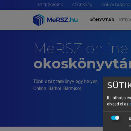
SZERZŐKNEK
CÉGEKNEK
KÖNYVTÁROSO
KÖNYVTÁR
KED
MeRSZ online
okoskönyvtá
Több száz tankönyv egy helyen.
SÜTIK
Online. Bárhol. Bármikor.
Itt láthatja 
olvasd el az
S
A