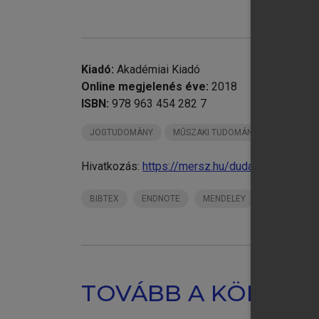
chevron_right
19
chevron_right
20
chevron_right
21
Kiadó:
Akadémiai Kiadó
chevron_right
Online megjelenés éve:
2018
ISBN:
978 963 454 282 7
JOGTUDOMÁNY
MŰSZAKI TUDOMÁNYOK
BME KJ
Hivatkozás:
https://mersz.hu/dudas-koch-spieg
1.
2.
BIBTEX
ENDNOTE
MENDELEY
ZOTERO
3.
4.
TOVÁBB A KÖNYVT