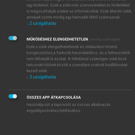
egy hirdetést. Ezek a sütik más szervezetekkel és hirdetőkkel
is megoszthatják ezeket az információkat. Ezek állandó sütik,
amelyek szinte mindig egy harmadik féltől származnak.
↓
2
szolgáltatás
MŰKÖDÉSHEZ ELENGEDHETETLEN
(mindig szükséges)
Ezek a sütik elengedhetetlenek az oldalunkon történő
böngészéshez,a funkciók használatához, és a felhasználók
nem tilthatják le azokat. A feltétlenül szükséges sütik közé
tartoznak többek között a személyre szabott beállításokat
kezelő sütik.
↓
3
szolgáltatás
ÖSSZES APP ÁTKAPCSOLÁSA
Használja ezt a kapcsolót az összes alkalmazás
engedélyezéséhez/letiltásához.
TARTALOMJEGYZÉK
Munkavédelmi jog és eljárások