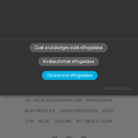
WOPERA ZSUZSA, GYOVAI MÁRK
(SZERK.)
Kézikönyv a bírósági végrehajtás
foganatosításához
Csak a szükséges sütik elfogadása
Kiválasztottak elfogadása
Összes süti elfogadása
SZERZŐKNEK
CÉGEKNEK
KÖNYVTÁROSOKNAK
Powered by Klaro!
SZERKESZTÉSI ÉS LEKTORÁLÁSI ALAPELVEK
MI – ÁLTALÁNOS IRÁNYELVEK
IMPRESSZUM
ADATVÉDELEM
LICENCSZERZŐDÉS
SÚGÓ
GYIK
BLOG
RÓLUNK
SÜTI BEÁLLÍTÁSOK