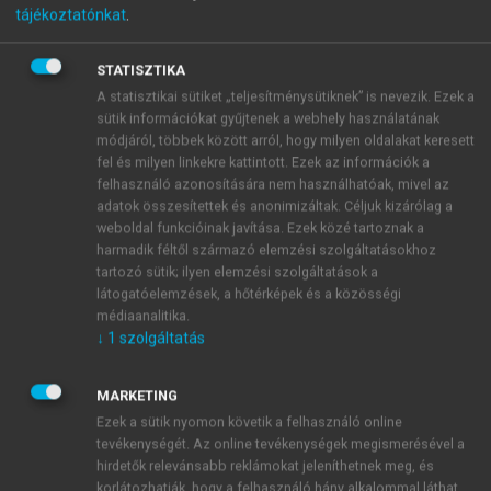
tájékoztatónkat
.
Munkavédelmi jog és
eljárások
STATISZTIKA
A statisztikai sütiket „teljesítménysütiknek” is nevezik. Ezek a
sütik információkat gyűjtenek a webhely használatának
módjáról, többek között arról, hogy milyen oldalakat keresett
menu_book
OLVASÁS
fel és milyen linkekre kattintott. Ezek az információk a
felhasználó azonosítására nem használhatóak, mivel az
adatok összesítettek és anonimizáltak. Céljuk kizárólag a
weboldal funkcióinak javítása. Ezek közé tartoznak a
harmadik féltől származó elemzési szolgáltatásokhoz
Az állam irányítási feladatai
tartozó sütik; ilyen elemzési szolgáltatások a
látogatóelemzések, a hőtérképek és a közösségi
Az Mvt. alapján a munkavédelem irányításának
médiaanalitika.
keretében állami feladat
↓
1
szolgáltatás
MARKETING
Ezek a sütik nyomon követik a felhasználó online
tevékenységét. Az online tevékenységek megismerésével a
hirdetők relevánsabb reklámokat jeleníthetnek meg, és
korlátozhatják, hogy a felhasználó hány alkalommal láthat