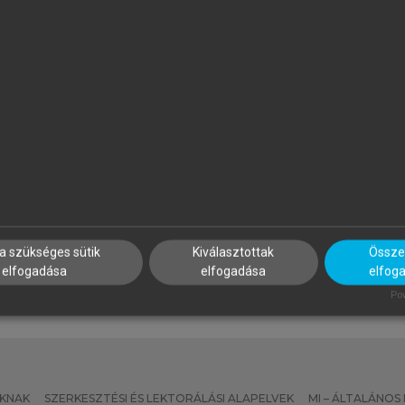
APP MÓNIKA, VÁRNAY ERNŐ
CSEMÁNÉ VÁRADI ERIKA, GÖR
ILONA, GULA JÓZSEF, HORVÁ
z Európai Unió joga
TIBOR, JACSÓ JUDIT, LÉVAY
MIKLÓS, SÁNTHA FERENC
Magyar büntetőjog - általán
rész
a szükséges sütik
Kiválasztottak
Összes
elfogadása
elfogadása
elfog
Pow
KNAK
SZERKESZTÉSI ÉS LEKTORÁLÁSI ALAPELVEK
MI – ÁLTALÁNOS