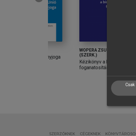
MÉR
WOPERA ZSUZSA, GYOVAI MÁRK
P
(SZERK.)
Unió versenyjoga
A
Kézikönyv a bírósági végrehajtás
foganatosításához
Csak 
SZERZŐKNEK
CÉGEKNEK
KÖNYVTÁROSO