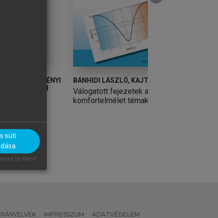
GÉNYI
BÁNHIDI LÁSZLÓ, KAJTÁR LÁSZLÓ
GOMBOS KATALIN
TH
Válogatott fejezetek a
Európai jog – Az 
komfortelmélet témaköréből
jogrendszere
os
 süti
adása
ered by Klaro!
 IRÁNYELVEK
IMPRESSZUM
ADATVÉDELEM