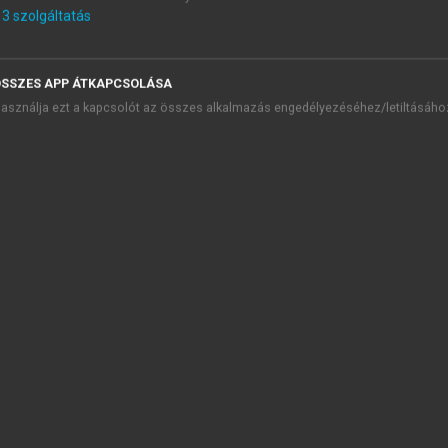
részesíteni. (ld.
10. fejezet
)
3
szolgáltatás
oglalkozás-egészségügyi szolgálatot biztosítani. (ld.
12. fejeze
rhetőségét, ha elsősegélyre, orvosi sürgősségi ellátásra, mentés
SSZES APP ÁTKAPCSOLÁSA
asználja ezt a kapcsolót az összes alkalmazás engedélyezéséhez/letiltásáho
TARTALOMJEGYZÉK
nkavédelmi jog és eljárások
presszum
 Bevezető
 Jogi alapismeretek
 A munkavédelem szabályozása az Európai Unióban
 A munkavédelem szabályozása
 A munkavédelemről szóló 1993. évi XCIII. törvény (Mvt.)
 Az állam feladatai a munkavédelem területén
 A munkáltatóval szemben támasztott általános követelmények
7.1. Alapvető, általános követelmények