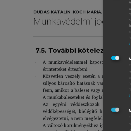
A
w
DUDÁS KATALIN, KOCH MÁRIA, SPIEGEL IS
m
Munkavédelmi jog és el
h
f
s
h
↓
7.5. További kötelezettség
A munkavédelemmel kapcsolatos bejelenté
E
érintetteket értesíteni.
m
Közvetlen veszély esetén a munkavégzést 
a
súlyos károsító hatásnak van, vagy lehet
h
fenn, amikor a baleset vagy más egészségk
m
↓
A munkabaleseteket és foglalkozási megbete
Az egyéni védőeszközök juttatásának 
védőképességét, kielégítő higiénés állap
M
elvégeztetni, a nem megfelelő védőeszközt 
E
A változó körülményekhez igazodva megte
h
t