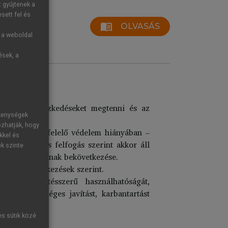
t gyűjtenek a
sett fel és
menu_book
OLVASÁS
g a weboldal
ések, a
szükséges intézkedéseket megtenni és az
ékenységek
ozhatják, hogy
épsége – megfelelő védelem hiányában –
kkel és
lt általános felfogás szerint akkor áll
ek szinte
lenen múlik annak bekövetkezése.
tályos rendelkezések szerint.
k rendeltetésszerű használhatóságát,
ani, a szükséges javítást, karbantartást
s javítására.
es sütik közé