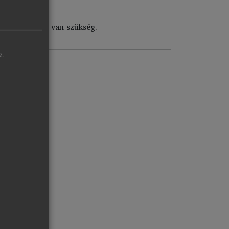
t
)
re, tűzoltásra van szükség.
z.