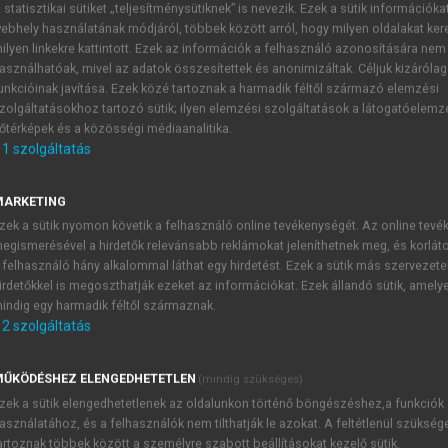
 statisztikai sütiket „teljesítménysütiknek” is nevezik. Ezek a sütik információka
ebhely használatának módjáról, többek között arról, hogy milyen oldalakat kere
TVÁN
ilyen linkekre kattintott. Ezek az információk a felhasználó azonosítására nem
járások
asználhatóak, mivel az adatok összesítettek és anonimizáltak. Céljuk kizáróla
unkcióinak javítása. Ezek közé tartoznak a harmadik féltől származó elemzési
zolgáltatásokhoz tartozó sütik; ilyen elemzési szolgáltatások a látogatóelemz
őtérképek és a közösségi médiaanalitika.
1
szolgáltatás
ek
MARKETING
st, rendellenességet haladéktalanul ki kell vizsgálni, a 
zek a sütik nyomon követik a felhasználó online tevékenységét. Az online tev
egismerésével a hirdetők relevánsabb reklámokat jeleníthetnek meg, és korlát
le kell állítani.
Veszély:
ha a munkavállaló egészsége, testi 
 felhasználó hány alkalommal láthat egy hirdetést. Ezek a sütik más szervezete
 kitéve.
Közvetlen veszély
a munkavédelem gyakorlatában kialaku
irdetőkkel is megoszthatják ezeket az információkat. Ezek állandó sütik, amely
árosodás bekövetkezésének feltételei adottak, és csak a vélet
indig egy harmadik féltől származnak.
2
szolgáltatás
gedéseket bejelenteni, kivizsgálni és nyilvántartani kell a ha
belső rendjét írásban kell meghatározni, a védőeszközö
otát és a védőeszközök rendeltetésszerű használatát biztosít
ŰKÖDÉSHEZ ELENGEDHETETLEN
(mindig szükséges)
lecserélni, illetőleg a hiányzó védőeszközt pótolni.
zek a sütik elengedhetetlenek az oldalunkon történő böngészéshez,a funkciók
nni a szükséges intézkedéseket a munkakörülmények folyamato
asználatához, és a felhasználók nem tilthatják le azokat. A feltétlenül szükség
artoznak többek között a személyre szabott beállításokat kezelő sütik.