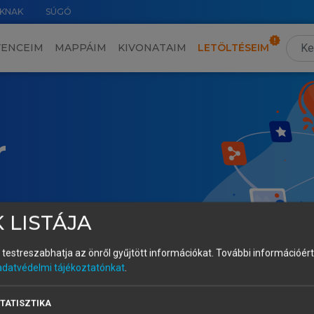
KNAK
SÚGÓ
VENCEIM
MAPPÁIM
KIVONATAIM
LETÖLTÉSEIM
r
 LISTÁJA
és testreszabhatja az önről gyűjtött információkat.
További információért 
adatvédelmi tájékoztatónkat
.
TATISZTIKA