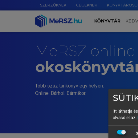
SZERZŐKNEK
CÉGEKNEK
KÖNYVTÁROSO
KÖNYVTÁR
KED
MeRSZ online
okoskönyvtá
Több száz tankönyv egy helyen.
Online. Bárhol. Bármikor.
SÜTIK
Itt láthatja 
olvasd el az
S