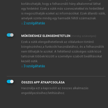
könyvelési tételei kerülnek bemutatásra.
korlátozhatják, hogy a felhasználó hány alkalommal láthat
egy hirdetést. Ezek a sütik más szervezetekkel és hirdetőkkel
is megoszthatják ezeket az információkat. Ezek állandó sütik,
amelyek szinte mindig egy harmadik féltől származnak.
↓
2
szolgáltatás
MŰKÖDÉSHEZ ELENGEDHETETLEN
(mindig szükséges)
Ezek a sütik elengedhetetlenek az oldalunkon történő
böngészéshez,a funkciók használatához, és a felhasználók
nem tilthatják le azokat. A feltétlenül szükséges sütik közé
tartoznak többek között a személyre szabott beállításokat
kezelő sütik.
↓
3
szolgáltatás
ÖSSZES APP ÁTKAPCSOLÁSA
Használja ezt a kapcsolót az összes alkalmazás
engedélyezéséhez/letiltásához.