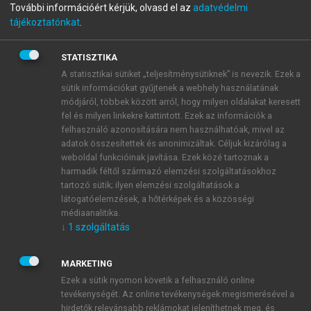
További információért kérjük, olvasd el az
adatvédelmi
Segédlet az államháztartási
tájékoztatónkat
.
könyvviteli szolgáltatást
STATISZTIKA
végzők továbbképzéséhez
A statisztikai sütiket „teljesítménysütiknek” is nevezik. Ezek a
sütik információkat gyűjtenek a webhely használatának
2019
módjáról, többek között arról, hogy milyen oldalakat keresett
fel és milyen linkekre kattintott. Ezek az információk a
felhasználó azonosítására nem használhatóak, mivel az
adatok összesítettek és anonimizáltak. Céljuk kizárólag a
menu_book
OLVASÁS
weboldal funkcióinak javítása. Ezek közé tartoznak a
harmadik féltől származó elemzési szolgáltatásokhoz
tartozó sütik; ilyen elemzési szolgáltatások a
látogatóelemzések, a hőtérképek és a közösségi
médiaanalitika.
A saját tőke elemei
↓
1
szolgáltatás
változásainak jogcímei és
számvitele
MARKETING
Ezek a sütik nyomon követik a felhasználó online
Ebben a részben a saját tőke egyes elemeinek a
tevékenységét. Az online tevékenységek megismerésével a
tartalma és a kapcsolódó gazdasági események
hirdetők relevánsabb reklámokat jeleníthetnek meg, és