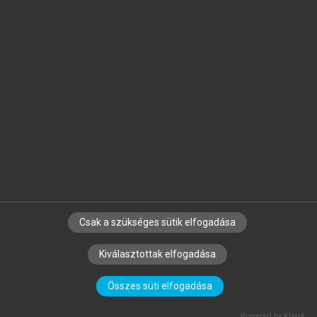
ZÉMAN ZOLTÁN, BÉHM IMRE
s
A pénzügyi menedzsment controll
elemzési eszköztára
Csak a szükséges sütik elfogadása
Kiválasztottak elfogadása
Összes süti elfogadása
SZERZŐKNEK
CÉGEKNEK
KÖNYVTÁROSOKNAK
Powered by Klaro!