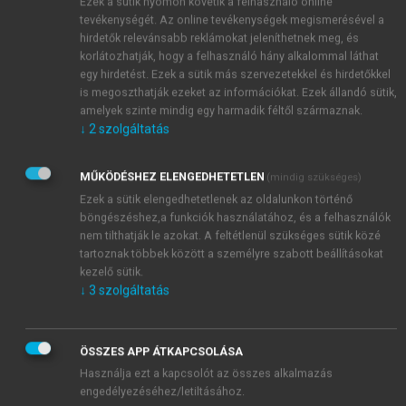
pénzalapok és társadalombiztosítás pénzügyi alapjai
Ezek a sütik nyomon követik a felhasználó online
kezelő szervéhez, valamint az állam legalább
tevékenységét. Az online tevékenységek megismerésével a
hirdetők relevánsabb reklámokat jeleníthetnek meg, és
többségi tulajdonában álló gazdasági társasághoz
korlátozhatják, hogy a felhasználó hány alkalommal láthat
költségvetési felügyelőt rendelhet ki. Ezzel az
egy hirdetést. Ezek a sütik más szervezetekkel és hirdetőkkel
előírással törlésre került a költségvetési főfelügyelő
is megoszthatják ezeket az információkat. Ezek állandó sütik,
kategória. A költségvetési felügyelő határozott
amelyek szinte mindig egy harmadik féltől származnak.
időtartamra szóló megbízásáról és a megbízás
↓
2
szolgáltatás
visszavonásáról az államháztartásért felelős
miniszternek kell gondoskodnia. A költségvetési
MŰKÖDÉSHEZ ELENGEDHETETLEN
(mindig szükséges)
felügyelő tevékenységének szakmai irányítását az
Ezek a sütik elengedhetetlenek az oldalunkon történő
államháztartásért felelős miniszter végzi. A
böngészéshez,a funkciók használatához, és a felhasználók
költségvetési felügyelő felett – a szakmai irányítás
nem tilthatják le azokat. A feltétlenül szükséges sütik közé
tartoznak többek között a személyre szabott beállításokat
kivételével – a munkáltatói jogokat a Kincstár
kezelő sütik.
vezetője gyakorolja. A Kincstár elnöke e jogkörök
↓
3
szolgáltatás
gyakorlásában nem utasítható. A költségvetési
felügyelő kormányzati szolgálati jogviszonyára a
minisztériumban főosztályvezetői munkakörben
ÖSSZES APP ÁTKAPCSOLÁSA
érvényes szabályokat kell alkalmazni. A költségvetési
Használja ezt a kapcsolót az összes alkalmazás
felügyelő részére kiadásra kerülő megbízólevélben
engedélyezéséhez/letiltásához.