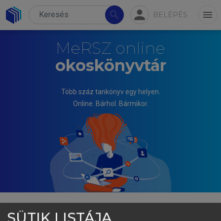
person
search
menu
BELÉPÉS
MeRSZ online
okoskönyvtár
Több száz tankönyv egy helyen.
Online. Bárhol. Bármikor.
SÜTIK LISTÁJA
SZAMKÓ JÓZSEFNÉ, SÁNDORNÉ ÚJ ÉVA