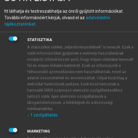
Segédlet az államháztartási
Itt láthatja és testreszabhatja az önről gyűjtött információkat.
További információért kérjük, olvasd el az
adatvédelmi
könyvviteli szolgáltatást
tájékoztatónkat
.
végzők továbbképzéséhez
STATISZTIKA
2019
A statisztikai sütiket „teljesítménysütiknek” is nevezik. Ezek a
sütik információkat gyűjtenek a webhely használatának
módjáról, többek között arról, hogy milyen oldalakat keresett
menu_book
OLVASÁS
fel és milyen linkekre kattintott. Ezek az információk a
felhasználó azonosítására nem használhatóak, mivel az
adatok összesítettek és anonimizáltak. Céljuk kizárólag a
weboldal funkcióinak javítása. Ezek közé tartoznak a
harmadik féltől származó elemzési szolgáltatásokhoz
Költségvetési felügyelő
tartozó sütik; ilyen elemzési szolgáltatások a
látogatóelemzések, a hőtérképek és a közösségi
Az államháztartásért felelős miniszter a Kormány
médiaanalitika.
irányítása alá tartozó fejezetet irányító szervhez, a
↓
1
szolgáltatás
Kormány irányítása vagy felügyelete alá tartozó
költségvetési szervhez, az elkülönített állami
MARKETING