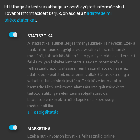
Galgamácsai népmesék és
Itt láthatja és testreszabhatja az önről gyűjtött információkat.
További információért kérjük, olvasd el az
adatvédelmi
mondák
tájékoztatónkat
.
STATISZTIKA
menu_book
OLVASÁS
A statisztikai sütiket „teljesítménysütiknek” is nevezik. Ezek a
sütik információkat gyűjtenek a webhely használatának
módjáról, többek között arról, hogy milyen oldalakat keresett
fel és milyen linkekre kattintott. Ezek az információk a
felhasználó azonosítására nem használhatóak, mivel az
Piszkor bácsi
adatok összesítettek és anonimizáltak. Céljuk kizárólag a
weboldal funkcióinak javítása. Ezek közé tartoznak a
Elmondta: Zsigri Mihályné Szabó Anna 1988. május
harmadik féltől származó elemzési szolgáltatásokhoz
29-én.
tartozó sütik; ilyen elemzési szolgáltatások a
látogatóelemzések, a hőtérképek és a közösségi
médiaanalitika.
↓
1
szolgáltatás
MARKETING
Ezek a sütik nyomon követik a felhasználó online