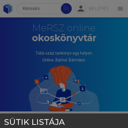
person
search
menu
BELÉPÉS
MeRSZ online
okoskönyvtár
Több száz tankönyv egy helyen.
Online. Bárhol. Bármikor.
SÜTIK LISTÁJA
VILLÁNYI PÉTER