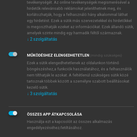
tevékenységét. Az online tevékenységek megismerésével a
hirdetők relevánsabb reklámokat jeleníthetnek meg, és
korlátozhatják, hogy a felhasználó hány alkalommal láthat
egy hirdetést. Ezek a sütik más szervezetekkel és hirdetőkkel
is megoszthatják ezeket az információkat. Ezek állandó sütik,
amelyek szinte mindig egy harmadik féltől származnak.
↓
2
szolgáltatás
MŰKÖDÉSHEZ ELENGEDHETETLEN
(mindig szükséges)
Ezek a sütik elengedhetetlenek az oldalunkon történő
böngészéshez,a funkciók használatához, és a felhasználók
nem tilthatják le azokat. A feltétlenül szükséges sütik közé
tartoznak többek között a személyre szabott beállításokat
kezelő sütik.
↓
3
szolgáltatás
TARTALOMJEGYZÉK
ÖSSZES APP ÁTKAPCSOLÁSA
Használja ezt a kapcsolót az összes alkalmazás
engedélyezéséhez/letiltásához.
Galgamácsai népmesék és mondák