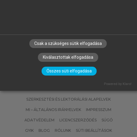
VILLÁNYI PÉTER
te,
Galgamácsai népmesék és mondák
Csak a szükséges sütik elfogadása
Kiválasztottak elfogadása
Összes süti elfogadása
Powered by Klaro!
SZERZŐKNEK
CÉGEKNEK
KÖNYVTÁROSOKNAK
SZERKESZTÉSI ÉS LEKTORÁLÁSI ALAPELVEK
MI – ÁLTALÁNOS IRÁNYELVEK
IMPRESSZUM
ADATVÉDELEM
LICENCSZERZŐDÉS
SÚGÓ
GYIK
BLOG
RÓLUNK
SÜTI BEÁLLÍTÁSOK