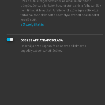
Ezek a sütik elengedhetetlenek az oldalunkon történő
chevron_right
Ki a tudós?
böngészéshez,a funkciók használatához, és a felhasználók
nem tilthatják le azokat. A feltétlenül szükséges sütik közé
chevron_right
Vélemény, vita
tartoznak többek között a személyre szabott beállításokat
chevron_right
Könyvszemle
kezelő sütik.
Kitekintés 2022/08
↓
3
szolgáltatás
ÖSSZES APP ÁTKAPCSOLÁSA
Kiadó:
Akadémiai Kiadó
Használja ezt a kapcsolót az összes alkalmazás
Online megjelenés éve:
2022
engedélyezéséhez/letiltásához.
Folyóirat:
Magyar Tudomány
ISSN:
1588-1245
A Magyar Tudományos Akadémia folyóirata
Alapítva: 1840
Hivatkozás:
https://mersz.hu/magyar-tudomany-202208//
BIBTEX
ENDNOTE
MENDELEY
ZOTERO