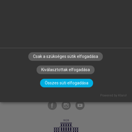
SZERZŐKNEK
CÉGEKNEK
KÖNYVTÁROSOKNAK
SZERKESZTÉSI ÉS LEKTORÁLÁSI ALAPELVEK
Csak a szükséges sütik elfogadása
MI – ÁLTALÁNOS IRÁNYELVEK
IMPRESSZUM
Kiválasztottak elfogadása
ADATVÉDELEM
LICENCSZERZŐDÉS
SÚGÓ
Összes süti elfogadása
GYIK
BLOG
RÓLUNK
SÜTI BEÁLLÍTÁSOK
Powered by Klaro!