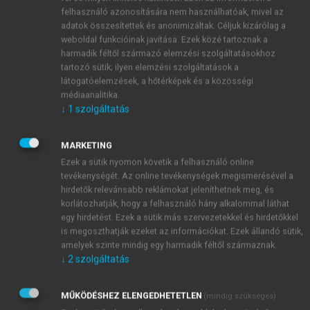
felhasználó azonosítására nem használhatóak, mivel az
adatok összesítettek és anonimizáltak. Céljuk kizárólag a
weboldal funkcióinak javítása. Ezek közé tartoznak a
harmadik féltől származó elemzési szolgáltatásokhoz
tartozó sütik; ilyen elemzési szolgáltatások a
látogatóelemzések, a hőtérképek és a közösségi
médiaanalitika.
↓
1
szolgáltatás
MARKETING
Ezek a sütik nyomon követik a felhasználó online
tevékenységét. Az online tevékenységek megismerésével a
hirdetők relevánsabb reklámokat jeleníthetnek meg, és
TARTALOMJEGYZÉK
korlátozhatják, hogy a felhasználó hány alkalommal láthat
egy hirdetést. Ezek a sütik más szervezetekkel és hirdetőkkel
is megoszthatják ezeket az információkat. Ezek állandó sütik,
2022/08
amelyek szinte mindig egy harmadik féltől származnak.
chevron_right
Tematikus összeállítás • Történetiség a történeti
↓
2
szolgáltatás
tudományokban • Historicity in Historical Sciences
chevron_right
Tanulmányok
MŰKÖDÉSHEZ ELENGEDHETETLEN
(mindig szükséges)
chevron_right
Jubileum