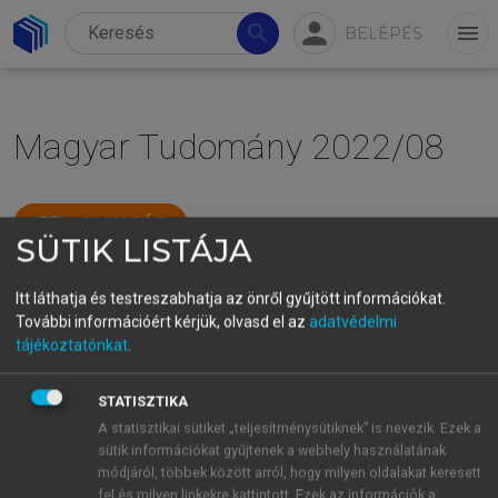
person
search
menu
BELÉPÉS
Magyar Tudomány 2022/08
menu_book
OLVASÁS
SÜTIK LISTÁJA
Itt láthatja és testreszabhatja az önről gyűjtött információkat.
További információért kérjük, olvasd el az
adatvédelmi
tájékoztatónkat
.
STATISZTIKA
A statisztikai sütiket „teljesítménysütiknek” is nevezik. Ezek a
sütik információkat gyűjtenek a webhely használatának
módjáról, többek között arról, hogy milyen oldalakat keresett
fel és milyen linkekre kattintott. Ezek az információk a