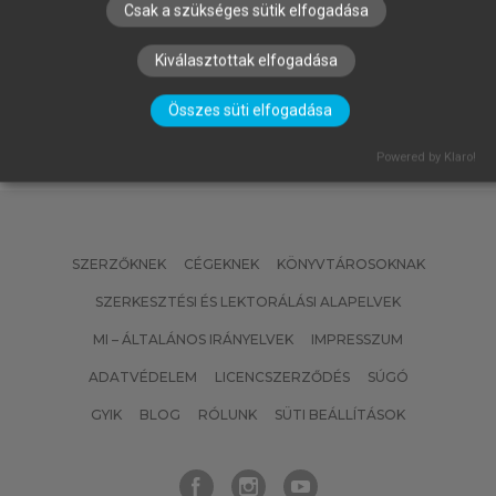
Csak a szükséges sütik elfogadása
(SZERK.)
Emberi erőforrás gazdálkodás
Kiválasztottak elfogadása
Összes süti elfogadása
Powered by Klaro!
SZERZŐKNEK
CÉGEKNEK
KÖNYVTÁROSOKNAK
SZERKESZTÉSI ÉS LEKTORÁLÁSI ALAPELVEK
MI – ÁLTALÁNOS IRÁNYELVEK
IMPRESSZUM
ADATVÉDELEM
LICENCSZERZŐDÉS
SÚGÓ
GYIK
BLOG
RÓLUNK
SÜTI BEÁLLÍTÁSOK