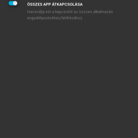
ÖSSZES APP ÁTKAPCSOLÁSA
Használja ezt a kapcsolót az összes alkalmazás
engedélyezéséhez/letiltásához.
TARTALOMJEGYZÉK
Közgazdaságtan