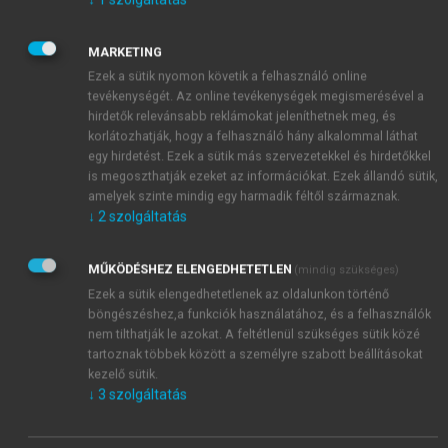
piacgazdaságnak szüksége van, az a rendőrség a
fizikai biztonság szavatolására, a független
MARKETING
igazságszolgáltatási rendszer a szerződések
Ezek a sütik nyomon követik a felhasználó online
betartatására, az állami reguláció a monopolista
tevékenységét. Az online tevékenységek megismerésével a
visszaélések és az életveszélyes szennyezés
hirdetők relevánsabb reklámokat jeleníthetnek meg, és
megakadályozására, az iskolarendszer a fiatalság
korlátozhatják, hogy a felhasználó hány alkalommal láthat
képzésére és a közegészségügyi hálózat a fertőző
egy hirdetést. Ezek a sütik más szervezetekkel és hirdetőkkel
is megoszthatják ezeket az információkat. Ezek állandó sütik,
betegségek féken tartására. Bonyolult és
amelyek szinte mindig egy harmadik féltől származnak.
ellentmondásos kérdés, pontosan hol kellene
↓
2
szolgáltatás
meghúzni a határvonalat az állami és a magánszféra
között; az emberek manapság vitatkoznak arról, mi
MŰKÖDÉSHEZ ELENGEDHETETLEN
(mindig szükséges)
lenne a kívánatos szerepe az államnak az oktatásban,
Ezek a sütik elengedhetetlenek az oldalunkon történő
egészségügyben és a rászorultak támogatásában.
böngészéshez,a funkciók használatához, és a felhasználók
nem tilthatják le azokat. A feltétlenül szükséges sütik közé
tartoznak többek között a személyre szabott beállításokat
kezelő sütik.
↓
3
szolgáltatás