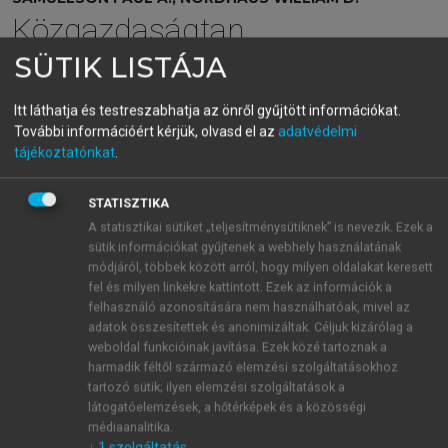
Közgazdaságtan
SÜTIK LISTÁJA
menu_book
OLVASÁS
Itt láthatja és testreszabhatja az önről gyűjtött információkat.
További információért kérjük, olvasd el az
adatvédelmi
tájékoztatónkat
.
Állami adóztatás és
STATISZTIKA
közkiadások
A statisztikai sütiket „teljesítménysütiknek” is nevezik. Ezek a
sütik információkat gyűjtenek a webhely használatának
Ha rátekintünk a piacgazdaságra, és látjuk, mi
módjáról, többek között arról, hogy milyen oldalakat keresett
fel és milyen linkekre kattintott. Ezek az információk a
mindent kínál nekünk, az almától a jachtokon és
felhasználó azonosítására nem használhatóak, mivel az
röntgenkészülékeken át a citeráig, hajlamosak
adatok összesítettek és anonimizáltak. Céljuk kizárólag a
lehetünk azt vélni, hogy a piacoknak nemigen kell
weboldal funkcióinak javítása. Ezek közé tartoznak a
sokkal több képzett szakembereknél és jó adag
harmadik féltől származó elemzési szolgáltatásokhoz
tőkénél. A történelem viszont azt tanúsítja, hogy a
tartozó sütik; ilyen elemzési szolgáltatások a
látogatóelemzések, a hőtérképek és a közösségi
magukra hagyott piacok nem tudnak hatékonyan
médiaanalitika.
működni. A legkevesebb, amire a hatékony
↓
1
szolgáltatás