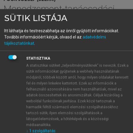
Menedzsment-tanácsadási
SÜTIK LISTÁJA
kézikönyv
Innováció – megújulás – fenntarthatóság
Itt láthatja és testreszabhatja az önről gyűjtött információkat.
További információért kérjük, olvasd el az
adatvédelmi
tájékoztatónkat
.
menu_book
OLVASÁS
STATISZTIKA
A statisztikai sütiket „teljesítménysütiknek” is nevezik. Ezek a
sütik információkat gyűjtenek a webhely használatának
Kihívások
módjáról, többek között arról, hogy milyen oldalakat keresett
fel és milyen linkekre kattintott. Ezek az információk a
A vezetőkkel és a szervezetekkel szembeni elvárások
felhasználó azonosítására nem használhatóak, mivel az
folyamatosan nőnek, változnak. Ahhoz, hogy a vezető
adatok összesítettek és anonimizáltak. Céljuk kizárólag a
weboldal funkcióinak javítása. Ezek közé tartoznak a
magabiztosan, határozottan és hitelesen működjön,
harmadik féltől származó elemzési szolgáltatásokhoz
szüksége van visszajelzésekre, inspirációra,
tartozó sütik; ilyen elemzési szolgáltatások a
helyzetek, kérdések átbeszélésére, értékelésre,
látogatóelemzések, a hőtérképek és a közösségi
elismerésre. Ha a vezető a saját fejlesztését tudatossá
médiaanalitika.
akarja tenni, külső segítséget vehet igénybe.
↓
1
szolgáltatás