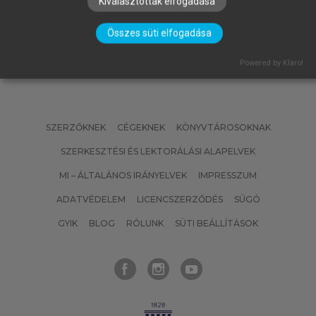
Kiválasztottak elfogadása
Összes süti elfogadása
Powered by Klaro!
SZERZŐKNEK
CÉGEKNEK
KÖNYVTÁROSOKNAK
SZERKESZTÉSI ÉS LEKTORÁLÁSI ALAPELVEK
MI – ÁLTALÁNOS IRÁNYELVEK
IMPRESSZUM
ADATVÉDELEM
LICENCSZERZŐDÉS
SÚGÓ
GYIK
BLOG
RÓLUNK
SÜTI BEÁLLÍTÁSOK