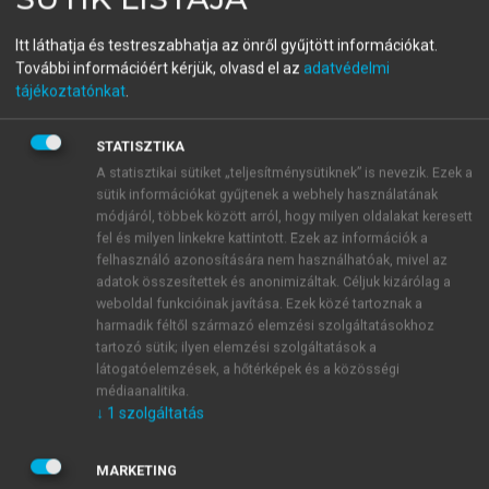
Bevezetés a médiakultúra
Itt láthatja és testreszabhatja az önről gyűjtött információkat.
tanulmányozásába
További információért kérjük, olvasd el az
adatvédelmi
tájékoztatónkat
.
STATISZTIKA
menu_book
OLVASÁS
A statisztikai sütiket „teljesítménysütiknek” is nevezik. Ezek a
sütik információkat gyűjtenek a webhely használatának
módjáról, többek között arról, hogy milyen oldalakat keresett
fel és milyen linkekre kattintott. Ezek az információk a
FELHASZNÁLT IRODALOM
felhasználó azonosítására nem használhatóak, mivel az
adatok összesítettek és anonimizáltak. Céljuk kizárólag a
Buzinkay Géza 1993:
Kis magyar sajtótörténet
.
weboldal funkcióinak javítása. Ezek közé tartoznak a
Budapest: Haza és Haladás Alapítvány.
http://vme
harmadik féltől származó elemzési szolgáltatásokhoz
tartozó sütik; ilyen elemzési szolgáltatások a
k.oszk.hu/03100/03157/03157.htm
(letöltve:
látogatóelemzések, a hőtérképek és a közösségi
2022. 01. 25.)
médiaanalitika.
↓
1
szolgáltatás
MARKETING