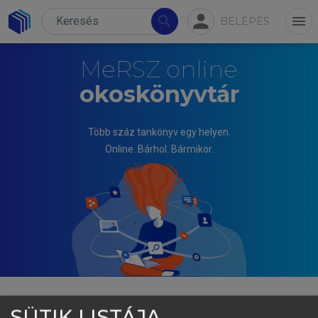
person
search
menu
BELÉPÉS
MeRSZ online
okoskönyvtár
Több száz tankönyv egy helyen.
Online. Bárhol. Bármikor.
SÜTIK LISTÁJA
KÁLAI SÁNDOR, MAKSA GYULA