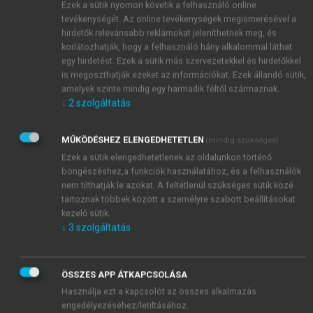
Ezek a sütik nyomon követik a felhasználó online
tevékenységét. Az online tevékenységek megismerésével a
hirdetők relevánsabb reklámokat jeleníthetnek meg, és
korlátozhatják, hogy a felhasználó hány alkalommal láthat
egy hirdetést. Ezek a sütik más szervezetekkel és hirdetőkkel
is megoszthatják ezeket az információkat. Ezek állandó sütik,
amelyek szinte mindig egy harmadik féltől származnak.
↓
2
szolgáltatás
MŰKÖDÉSHEZ ELENGEDHETETLEN
(mindig szükséges)
Ezek a sütik elengedhetetlenek az oldalunkon történő
böngészéshez,a funkciók használatához, és a felhasználók
nem tilthatják le azokat. A feltétlenül szükséges sütik közé
tartoznak többek között a személyre szabott beállításokat
kezelő sütik.
↓
3
szolgáltatás
ÖSSZES APP ÁTKAPCSOLÁSA
Használja ezt a kapcsolót az összes alkalmazás
TARTALOMJEGYZÉK
engedélyezéséhez/letiltásához.