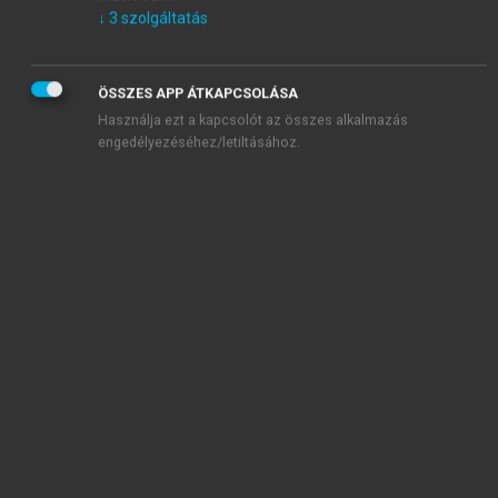
↓
3
szolgáltatás
ÖSSZES APP ÁTKAPCSOLÁSA
Használja ezt a kapcsolót az összes alkalmazás
engedélyezéséhez/letiltásához.
TARTALOMJEGYZÉK
Metakogníció, tudatelmélet, episztemológiai