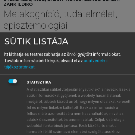
ZANK ILDIKÓ
Metakogníció, tudatelmélet,
episztemológiai
meggyőződések
SÜTIK LISTÁJA
Az iskolai tudásrendszer háttérdimenziói
Itt láthatja és testreszabhatja az önről gyűjtött információkat.
További információért kérjük, olvasd el az
adatvédelmi
menu_book
OLVASÁS
tájékoztatónkat
.
STATISZTIKA
A statisztikai sütiket „teljesítménysütiknek” is nevezik. Ezek a
A Nelson–Narens-modell
sütik információkat gyűjtenek a webhely használatának
módjáról, többek között arról, hogy milyen oldalakat keresett
Nelson és Narens (1990)
a metakogníciónak egy
fel és milyen linkekre kattintott. Ezek az információk a
olyan modelljét alkották meg (és vizualizálták),
felhasználó azonosítására nem használhatóak, mivel az
adatok összesítettek és anonimizáltak. Céljuk kizárólag a
amely az eltelt időben megkerülhetetlen hivatkozási
weboldal funkcióinak javítása. Ezek közé tartoznak a
alappá vált. Ebben az esetben az Einsteinnek
harmadik féltől származó elemzési szolgáltatásokhoz