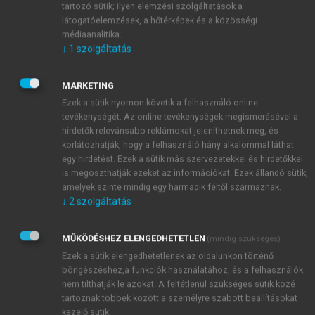
tulajdonított gondolattal magyarázható a modell
tartozó sütik; ilyen elemzési szolgáltatások a
ereje: Próbáld a lehető legegyszerűbben
látogatóelemzések, a hőtérképek és a közösségi
elmagyarázni a dolgokat, de annál azért ne
médiaanalitika.
↓
1
szolgáltatás
egyszerűbben. A Nelson–Narens-modellben az
emberi gondolkodás két szintjét jelölik: tárgyszint és
metaszint. A két szint között folyamatos
MARKETING
információáramlás történik, melyet a nyomon
Ezek a sütik nyomon követik a felhasználó online
követés (monitoring) és ellenőrzés (control)
tevékenységét. Az online tevékenységek megismerésével a
hirdetők relevánsabb reklámokat jeleníthetnek meg, és
funkciók valósítanak meg. A metaszintnek fontos
korlátozhatják, hogy a felhasználó hány alkalommal láthat
eleme, hogy valamilyen modellt alapul véve tud a
egy hirdetést. Ezek a sütik más szervezetekkel és hirdetőkkel
metaszint irányítani és nyomon követni, méghozzá ez
is megoszthatják ezeket az információkat. Ezek állandó sütik,
a modell a tudatos tervezés alapjául szolgáló
amelyek szinte mindig egy harmadik féltől származnak.
deklaratív tudáselem is lehet (
1. ábra
).
↓
2
szolgáltatás
MŰKÖDÉSHEZ ELENGEDHETETLEN
(mindig szükséges)
Ezek a sütik elengedhetetlenek az oldalunkon történő
böngészéshez,a funkciók használatához, és a felhasználók
nem tilthatják le azokat. A feltétlenül szükséges sütik közé
tartoznak többek között a személyre szabott beállításokat
kezelő sütik.