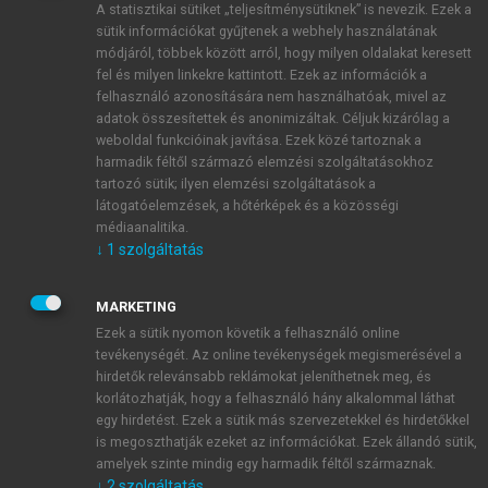
A statisztikai sütiket „teljesítménysütiknek” is nevezik. Ezek a
sütik információkat gyűjtenek a webhely használatának
módjáról, többek között arról, hogy milyen oldalakat keresett
ÚJ FIÓK LÉTREHOZÁSA
fel és milyen linkekre kattintott. Ezek az információk a
1 óra díjmentes hozzáférés
felhasználó azonosítására nem használhatóak, mivel az
adatok összesítettek és anonimizáltak. Céljuk kizárólag a
weboldal funkcióinak javítása. Ezek közé tartoznak a
E-MAIL-CÍM
harmadik féltől származó elemzési szolgáltatásokhoz
tartozó sütik; ilyen elemzési szolgáltatások a
látogatóelemzések, a hőtérképek és a közösségi
NÉV
médiaanalitika.
↓
1
szolgáltatás
JELSZÓ
MARKETING
Ezek a sütik nyomon követik a felhasználó online
tevékenységét. Az online tevékenységek megismerésével a
JELSZÓ ÚJRA
hirdetők relevánsabb reklámokat jeleníthetnek meg, és
korlátozhatják, hogy a felhasználó hány alkalommal láthat
egy hirdetést. Ezek a sütik más szervezetekkel és hirdetőkkel
is megoszthatják ezeket az információkat. Ezek állandó sütik,
Kérek értesítést a MeRSZ újdonságairól, akcióiról.
amelyek szinte mindig egy harmadik féltől származnak.
↓
2
szolgáltatás