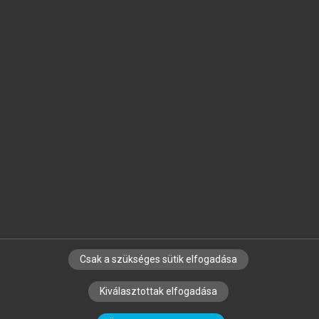
Jelöld meg a számodra fontos részeket, és
készíts
saját
jegyzeteket!
Egyéni előfizetéssel további
MeRSZ+ funkciókat
és
tartalmakat is elérhetsz.
Csak a szükséges sütik elfogadása
SZERZŐKNEK
CÉGEKNEK
KÖNYVTÁROSOKNAK
Kiválasztottak elfogadása
SZERKESZTÉSI ÉS LEKTORÁLÁSI ALAPELVEK