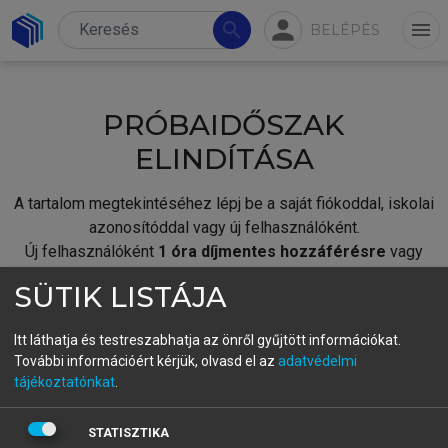
person
search
menu
BELÉPÉS
PRÓBAIDŐSZAK
ELINDÍTÁSA
A tartalom megtekintéséhez lépj be a saját fiókoddal, iskolai
azonosítóddal vagy új felhasználóként.
Új felhasználóként
1 óra díjmentes hozzáférésre
vagy
jogosult.
SÜTIK LISTÁJA
A próbaidőszak elindításához,
jelentkezz
be meglévő
fiókoddal,
vagy hozz létre új fiókot.
Itt láthatja és testreszabhatja az önről gyűjtött információkat.
További információért kérjük, olvasd el az
adatvédelmi
A regisztráció után a
próbaidőszak
automatikusan
elindul.
tájékoztatónkat
.
BELÉPÉS SAJÁT FIÓKKAL
STATISZTIKA