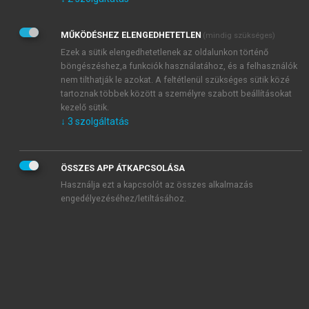
Kérek értesítést az Akadémiai Kiadó Zrt. újdonságairól,
akcióiról.
MŰKÖDÉSHEZ ELENGEDHETETLEN
(mindig szükséges)
Az
Adatkezelési tájékoztatóban
foglaltakat tudomásul
veszem és elfogadom.
Ezek a sütik elengedhetetlenek az oldalunkon történő
Az
Általános vásárlási feltételeket
, valamint a
szotar.net
és a
böngészéshez,a funkciók használatához, és a felhasználók
mersz.hu
oldalak licencszerződéseiben foglaltakat
nem tilthatják le azokat. A feltétlenül szükséges sütik közé
tudomásul veszem és elfogadom.
tartoznak többek között a személyre szabott beállításokat
kezelő sütik.
↓
3
szolgáltatás
KIPRÓBÁLOM
ÖSSZES APP ÁTKAPCSOLÁSA
Használja ezt a kapcsolót az összes alkalmazás
engedélyezéséhez/letiltásához.
MIÉRT ÉRDEMES A MERSZ ONLINE
OKOSKÖNYVTÁRAT HASZNÁLNI?