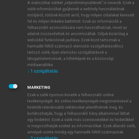
A statisztikai sütiket „teljesítménysütiknek” is nevezik. Ezek a
sütik információkat gyűjtenek a webhely használatának
módjáról, többek között arról, hogy milyen oldalakat keresett
ÚJ FIÓK LÉTREHOZÁSA
fel és milyen linkekre kattintott. Ezek az információk a
1 óra díjmentes hozzáférés
felhasználó azonosítására nem használhatóak, mivel az
adatok összesítettek és anonimizáltak. Céljuk kizárólag a
weboldal funkcióinak javítása. Ezek közé tartoznak a
E-MAIL-CÍM
harmadik féltől származó elemzési szolgáltatásokhoz
tartozó sütik; ilyen elemzési szolgáltatások a
látogatóelemzések, a hőtérképek és a közösségi
NÉV
médiaanalitika.
↓
1
szolgáltatás
JELSZÓ
MARKETING
Ezek a sütik nyomon követik a felhasználó online
tevékenységét. Az online tevékenységek megismerésével a
JELSZÓ ÚJRA
hirdetők relevánsabb reklámokat jeleníthetnek meg, és
korlátozhatják, hogy a felhasználó hány alkalommal láthat
egy hirdetést. Ezek a sütik más szervezetekkel és hirdetőkkel
is megoszthatják ezeket az információkat. Ezek állandó sütik,
Kérek értesítést a MeRSZ újdonságairól, akcióiról.
amelyek szinte mindig egy harmadik féltől származnak.
↓
2
szolgáltatás