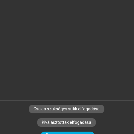
Jelöld meg a számodra fontos részeket, és
készíts
saját
jegyzeteket!
Egyéni előfizetéssel további
MeRSZ+ funkciókat
és
tartalmakat is elérhetsz.
Csak a szükséges sütik elfogadása
SZERZŐKNEK
CÉGEKNEK
KÖNYVTÁROSOKNAK
Kiválasztottak elfogadása
SZERKESZTÉSI ÉS LEKTORÁLÁSI ALAPELVEK