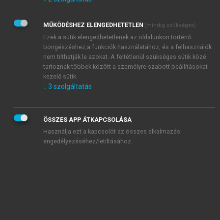
Kérek értesítést az Akadémiai Kiadó Zrt. újdonságairól,
akcióiról.
MŰKÖDÉSHEZ ELENGEDHETETLEN
(mindig szükséges)
Az
Adatkezelési tájékoztatóban
foglaltakat tudomásul
veszem és elfogadom.
Ezek a sütik elengedhetetlenek az oldalunkon történő
Az
Általános vásárlási feltételeket
, valamint a
szotar.net
és a
böngészéshez,a funkciók használatához, és a felhasználók
mersz.hu
oldalak licencszerződéseiben foglaltakat
nem tilthatják le azokat. A feltétlenül szükséges sütik közé
tudomásul veszem és elfogadom.
tartoznak többek között a személyre szabott beállításokat
kezelő sütik.
↓
3
szolgáltatás
KIPRÓBÁLOM
ÖSSZES APP ÁTKAPCSOLÁSA
Használja ezt a kapcsolót az összes alkalmazás
engedélyezéséhez/letiltásához.
MIÉRT ÉRDEMES A MERSZ ONLINE
OKOSKÖNYVTÁRAT HASZNÁLNI?