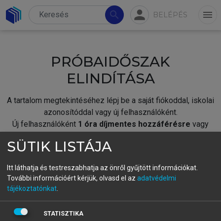
person
search
menu
BELÉPÉS
PRÓBAIDŐSZAK
ELINDÍTÁSA
A tartalom megtekintéséhez lépj be a saját fiókoddal, iskolai
azonosítóddal vagy új felhasználóként.
Új felhasználóként
1 óra díjmentes hozzáférésre
vagy
jogosult.
SÜTIK LISTÁJA
A próbaidőszak elindításához,
jelentkezz
be meglévő
fiókoddal,
vagy hozz létre új fiókot.
Itt láthatja és testreszabhatja az önről gyűjtött információkat.
További információért kérjük, olvasd el az
adatvédelmi
A regisztráció után a
próbaidőszak
automatikusan
elindul.
tájékoztatónkat
.
BELÉPÉS SAJÁT FIÓKKAL
STATISZTIKA