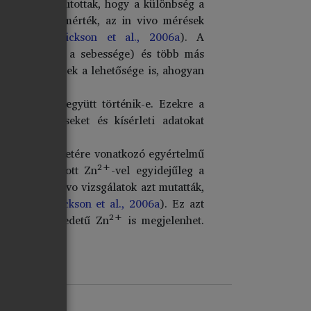
tkeztetésre jutottak, hogy a különbség a
pillanatában mérték, az in vivo mérések
 meg (
Frederickson et al., 2006a
). A
atöltődésének a sebessége) és több más
 megjelenésének a lehetősége is, ahogyan
 glutamáttal együtt történik-e. Ezekre a
feltételezéseket és kísérleti adatokat
2+
ló Zn
eredetére vonatkozó egyértelmű
2+
tén a kiáramlott Zn
-vel egyidejűleg a
végzett in vivo vizsgálatok azt mutatták,
hető (
Frederickson et al., 2006a
). Ez azt
2+
inaptikus” eredetű Zn
is megjelenhet.
l származik.