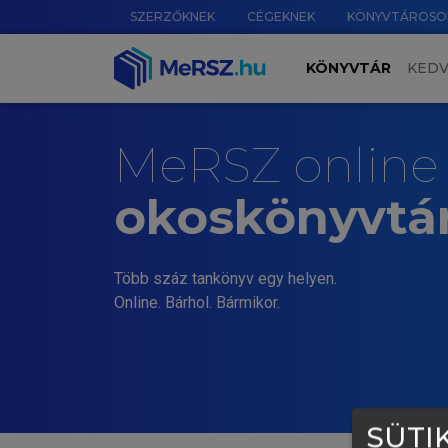
SZERZŐKNEK
CÉGEKNEK
KÖNYVTÁROSO
KÖNYVTÁR
KED
MeRSZ online
okoskönyvtá
Több száz tankönyv egy helyen.
Online. Bárhol. Bármikor.
SÜTIK