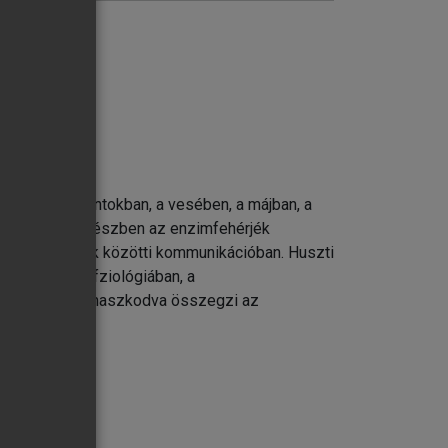
okban, a csontokban, a vesében, a májban, a
reakciókban, részben az enzimfehérjék
ában és a sejtek közötti kommunikációban. Huszti
kben, a neurofziológiában, a
almi bázisra támaszkodva összegzi az