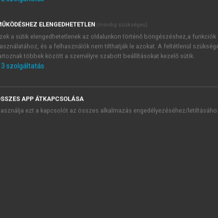
ŰKÖDÉSHEZ ELENGEDHETETLEN
(mindig szükséges)
zek a sütik elengedhetetlenek az oldalunkon történő böngészéshez,a funkciók
asználatához, és a felhasználók nem tilthatják le azokat. A feltétlenül szükség
artoznak többek között a személyre szabott beállításokat kezelő sütik.
3
szolgáltatás
SSZES APP ÁTKAPCSOLÁSA
asználja ezt a kapcsolót az összes alkalmazás engedélyezéséhez/letiltásáho