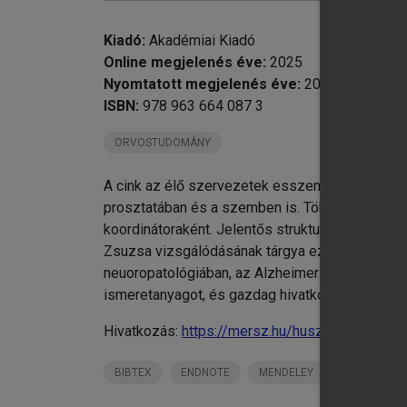
Kiadó:
Akadémiai Kiadó
Online megjelenés éve:
2025
Nyomtatott megjelenés éve:
2025
ISBN:
978 963 664 087 3
ORVOSTUDOMÁNY
A cink az élő szervezetek esszenciális mikroe
prosztatában és a szemben is. Több száz enzim
koordinátoraként. Jelentős strukturális funkció
Zsuzsa vizsgálódásának tárgya ezúttal az agy. A
neuoropatológiában, az Alzheimer-kórban (a be
ismeretanyagot, és gazdag hivatkozási listával lá
Hivatkozás:
https://mersz.hu/huszti-cink-az-ag
BIBTEX
ENDNOTE
MENDELEY
ZOTERO