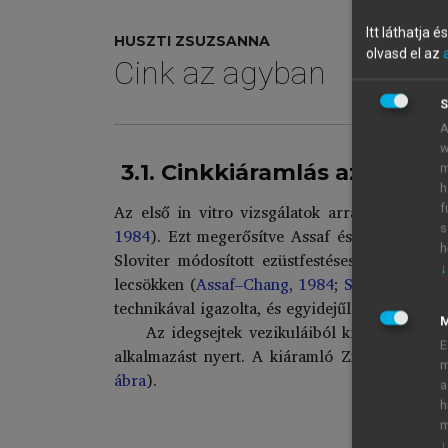
Itt láthatja 
HUSZTI ZSUZSANNA
olvasd el az
Cink az agyban
S
A
w
3.1. Cinkkiáramlás az idegse
m
h
Az első in vitro vizsgálatok arra mutattak, 
f
2
s
1984
). Ezt megerősítve Assaf és Chang Zn
h
Sloviter módosított ezüstfestéses eljárással
↓
lecsökken (
Assaf–Chang, 1984
;
Sloviter, 1985
technikával igazolta, és egyidejűleg a kiáraml
2
Az idegsejtek vezikuláiból kiáramló Zn
E
2+
alkalmazást nyert. A kiáramló Zn
mennyisé
m
ábra
).
a
h
m
↓