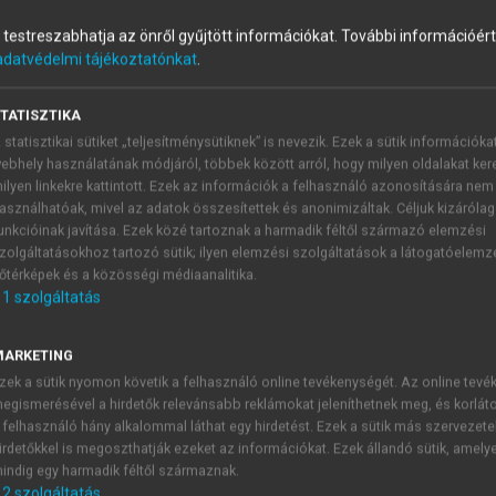
és testreszabhatja az önről gyűjtött információkat.
További információért 
adatvédelmi tájékoztatónkat
.
TATISZTIKA
 statisztikai sütiket „teljesítménysütiknek” is nevezik. Ezek a sütik információka
ebhely használatának módjáról, többek között arról, hogy milyen oldalakat kere
jtek vezikuláiból
ilyen linkekre kattintott. Ezek az információk a felhasználó azonosítására nem
asználhatóak, mivel az adatok összesítettek és anonimizáltak. Céljuk kizáróla
hogy az előzetesen felvett és beépült Zn-65 elektromos stimu
unkcióinak javítása. Ezek közé tartoznak a harmadik féltől származó elemzési
+
zolgáltatásokhoz tartozó sütik; ilyen elemzési szolgáltatások a látogatóelemz
-t mutatott ki posztstimulációs szuperfúziós folyadékból, ma
őtérképek és a közösségi médiaanalitika.
 bizonyította, hogy elektromos stimuláció hatására az idegro
1
szolgáltatás
2+
2+
). Perez-Clausell és Danscher a Zn
-csökkenés okát, a Zn
2+
ás Ca
-függőségét is bizonyította (
Perez-Clausell–Danscher, 
MARKETING
+
kvantitatív meghatározásával számos laboratórium foglalkozot
zek a sütik nyomon követik a felhasználó online tevékenységét. Az online tev
gére vonatkozó adatok azonban eltérőek, és a mai napig se
egismerésével a hirdetők relevánsabb reklámokat jeleníthetnek meg, és korlát
 felhasználó hány alkalommal láthat egy hirdetést. Ezek a sütik más szervezete
irdetőkkel is megoszthatják ezeket az információkat. Ezek állandó sütik, amely
indig egy harmadik féltől származnak.
2
szolgáltatás