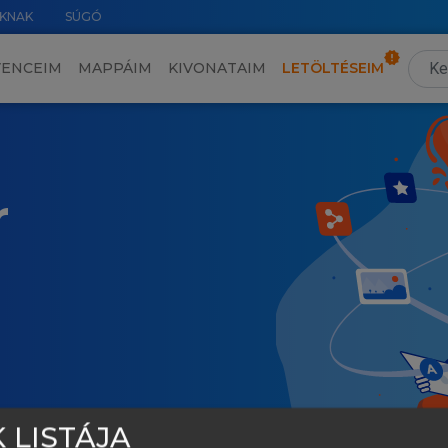
KNAK
SÚGÓ
VENCEIM
MAPPÁIM
KIVONATAIM
LETÖLTÉSEIM
r
 LISTÁJA