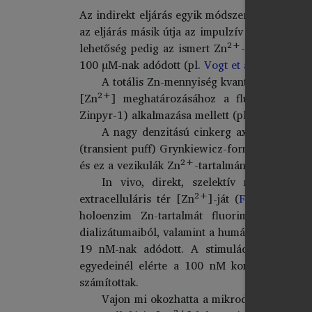
Az indirekt eljárás egyik módszerét az idegsej
az eljárás másik útja az impulzív működést kö
2+
lehetőség pedig az ismert Zn
-hatás/ok ala
100 µM-nak adódott (pl.
Vogt et al., 2000
;
Mol
A totális Zn-mennyiség kvantitatív méré
2+
[Zn
] meghatározásához a fluorimetriás 
Zinpyr-1) alkalmazása mellett (pl.
Kay, 2003
;
A nagy denzitású cinkerg axonok területé
(transient puff) Grynkiewicz-formula (
Grynkie
2+
és ez a vezikulák Zn
-tartalmának kb. 1/10-e
In vivo, direkt, szelektív módszerrel
2+
extracelluláris tér [Zn
]-ját (
Frederickson 
holoenzim Zn-tartalmát fluorimetriásan, 
dializátumaiból, valamint a humán liquorból mé
19 nM-nak adódott. A stimulációt követően
egyedeinél elérte a 100 nM koncentrációt. 
számítottak.
Vajon mi okozhatta a mikrodializis-frakc
2+