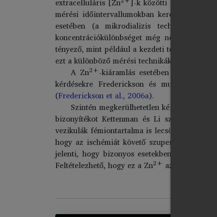
extracelluláris [Zn
]-k közötti nagyságrendi
mérési időintervallumokban keresendő. Az i
esetében (a mikrodializis technika alka
koncentrációkülönbséget még növelheti az á
tényező, mint például a kezdeti technikák alk
ezt a különböző mérési technikák tanulmányoz
2+
A Zn
-kiáramlás esetében azonban a l
kérdésekre Frederickson és munkatársainak 
(
Frederickson et al., 2006a
).
Szintén megkerülhetetlen kérdés, hogy a 
bizonyítékot Kettenman és Li szolgáltatta, a
vezikulák fémiontartalma is lecsökken (
Ketten
hogy az ischémiát követő szuperfúzió során 
jelenti, hogy bizonyos esetekben az extracel
2+
Feltételezhető, hogy ez a Zn
az idegsejteket