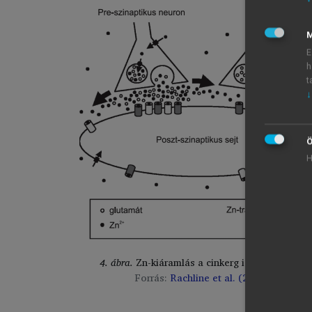
M
E
h
t
↓
Ö
H
4. ábra.
Zn-kiáramlás a cinkerg idegsejtekből
Forrás:
Rachline et al. (2005)