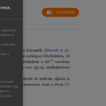
kérjük,
menu_book
OLVASÁS
t gyűjtenek a
sett fel és
g a weboldal
láció hatására kiáramlik (
Howell et al.,
ések, a
jd elektronmikroszkópos felvételeken, és
2+
stok axontermináljaiban a Zn
-tartalom
-kiáramlást in vivo egy új, szulfidkötéses
1986
).
t, többféle direkt és indirekt eljárás is
ékenységek
m született konszenzus ezen a téren (
4.
ozhatják, hogy
kkel és
ek szinte