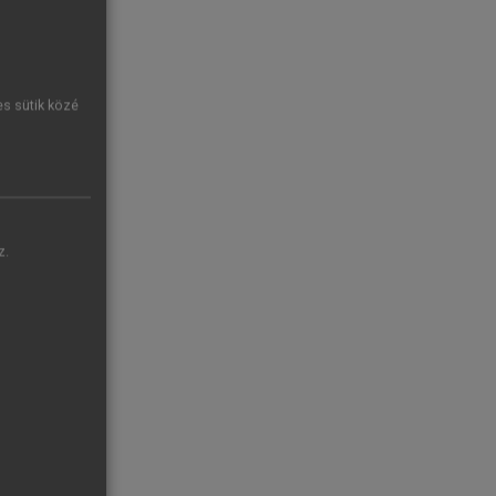
es sütik közé
z.