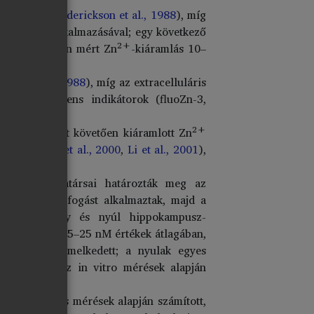
lentette (
Frederickson et al., 1988
), míg
. Ca-EDTA) alkalmazásával; egy következő
2+
puszszeleteken mért Zn
-kiáramlás 10–
Holm et al., 1988
), míg az extracelluláris
s fluoreszcens indikátorok (fluoZn-3,
2+
 a stimulációt követően kiáramlott Zn
l.
Thompson et al., 2000
,
Li et al., 2001
),
kson és munkatársai határozták meg az
2+
ténő Zn
-befogást alkalmaztak, majd a
ték. A patkány és nyúl hippokampusz-
llapotban, az 5–25 nM értékek átlagában,
3-szorosra emelkedett; a nyulak egyes
ztak, mint az in vitro mérések alapján
o fluorimetriás mérések alapján számított,