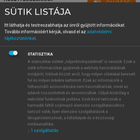
menu_book
OLVASÁS
Cink az agyban
SÜTIK LISTÁJA
Itt láthatja és testreszabhatja az önről gyűjtött információkat.
További információért kérjük, olvasd el az
adatvédelmi
tájékoztatónkat
.
1.2. A „biofém”
Más oldalról a cink esszenciális mikroelem az élő
STATISZTIKA
szervezetek számára. Megtalálható valamennyi élő
A statisztikai sütiket „teljesítménysütiknek” is nevezik. Ezek a
anyagban, a mikroorganizmusokban, a növényekben,
sütik információkat gyűjtenek a webhely használatának
az állatokban és az emberi szervezetben. Humán
módjáról, többek között arról, hogy milyen oldalakat keresett
fel és milyen linkekre kattintott. Ezek az információk a
vonatkozásban: nagy mennyiségben van jelen az
felhasználó azonosítására nem használhatóak, mivel az
agyban, az izmokban, a csontokban, a vesében és a
adatok összesítettek és anonimizáltak. Céljuk kizárólag a
májban, de a legnagyobb koncentrációban a
weboldal funkcióinak javítása. Ezek közé tartoznak a
prosztatában és a szem bizonyos területein. Az
harmadik féltől származó elemzési szolgáltatásokhoz
enzimek és a fehérjék nagy részének alkotóeleme.
tartozó sütik; ilyen elemzési szolgáltatások a
látogatóelemzések, a hőtérképek és a közösségi
A cink funkciója az élő szervezetben igen
médiaanalitika.
sokrétű. Szerepet játszik több száz enzim
↓
1
szolgáltatás
működésében, részben közvetlenül a katalitikus