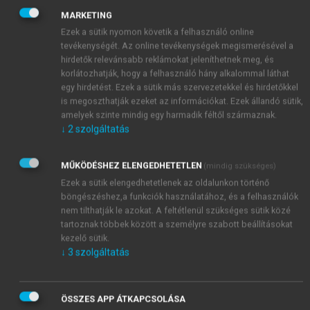
reakcióban, részben enzimfehérjék koordinátoraként.
MARKETING
Példa az előbbire a karboanhidráz, amely a szén-
Ezek a sütik nyomon követik a felhasználó online
dioxid bikarbonáttá történő átalakulását katalizálja,
tevékenységét. Az online tevékenységek megismerésével a
míg az utóbbira a karboxipeptidáz, amely a
hirdetők relevánsabb reklámokat jeleníthetnek meg, és
peptidkötést hasítja egyes fehérjék bontásánál.
korlátozhatják, hogy a felhasználó hány alkalommal láthat
Fontos strukturális szerepe van számos
egy hirdetést. Ezek a sütik más szervezetekkel és hirdetőkkel
is megoszthatják ezeket az információkat. Ezek állandó sütik,
transzkripciós faktor struktúrájának („zinc fingers”,
amelyek szinte mindig egy harmadik féltől származnak.
cinkujjak) kialakításában, így a DNS
↓
2
szolgáltatás
bázisszekvenciájának a létrehozásában. Kiemelkedő
szerepet játszik a sejtek közötti kommunikációban
MŰKÖDÉSHEZ ELENGEDHETETLEN
(mindig szükséges)
(„zinc signaling”), elsősorban az immunrendszer, a
Ezek a sütik elengedhetetlenek az oldalunkon történő
nyálmirigy, a prosztata és a bélrendszer sejtjei
böngészéshez,a funkciók használatához, és a felhasználók
között. A cink általános rezervoárja a metallotionein.
nem tilthatják le azokat. A feltétlenül szükséges sütik közé
Ez a vegyület/vegyületcsalád képes a sejten belüli
tartoznak többek között a személyre szabott beállításokat
2+
Zn
-koncentráció gyors változtatására, a
kezelő sütik.
2+
2+
Zn
/Cu
megkötésére és leadására számos helyen
↓
3
szolgáltatás
az élő szervezetekben, így például – humán
vonatkozásban – a májban, a bélben és az
ÖSSZES APP ÁTKAPCSOLÁSA
idegrendszer gliasejtjeiben. A legutóbbi kutatások azt