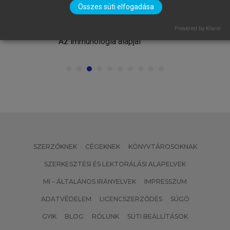
Összes süti elfogadása
FALUS ANDRÁS, BUZÁS EDIT, HOLUB
MARIANNA CSILLA, RAJNAVÖLGYI
Powered by Klaro!
ÉVA (SZERK.)
Az immunológia alapjai
SZERZŐKNEK
CÉGEKNEK
KÖNYVTÁROSOKNAK
SZERKESZTÉSI ÉS LEKTORÁLÁSI ALAPELVEK
MI – ÁLTALÁNOS IRÁNYELVEK
IMPRESSZUM
ADATVÉDELEM
LICENCSZERZŐDÉS
SÚGÓ
GYIK
BLOG
RÓLUNK
SÜTI BEÁLLÍTÁSOK