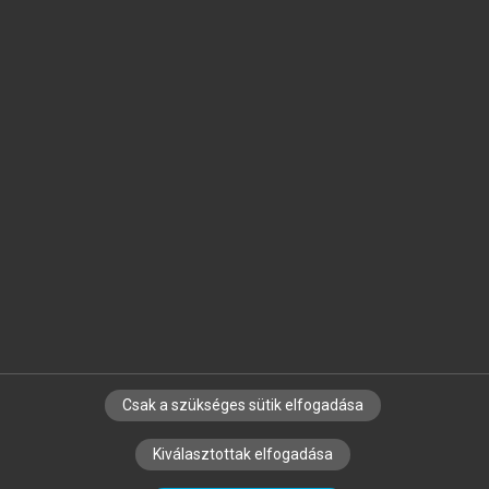
TOVÁBB A KÖNYVTÁRBA
chevron_right
TOVÁBB A KÖNYVTÁRBA
arrow_circle_left
arrow_circle_right
Csak a szükséges sütik elfogadása
Kiválasztottak elfogadása