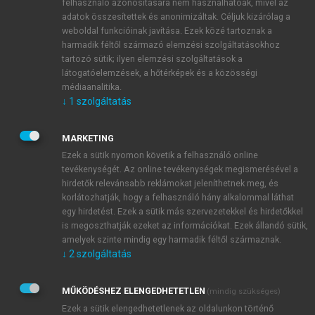
felhasználó azonosítására nem használhatóak, mivel az
koncentrációváltozást az agyban, a hippokampusz
adatok összesítettek és anonimizáltak. Céljuk kizárólag a
területén, a szinapszisokban. Cinkhiányos étrendet
weboldal funkcióinak javítása. Ezek közé tartoznak a
harmadik féltől származó elemzési szolgáltatásokhoz
alkalmazva a 8 hetes állatoknál a tanulási készség
tartozó sütik; ilyen elemzési szolgáltatások a
jelentősen lecsökkent, de 5 hetes cinkadekvát étrend
látogatóelemzések, a hőtérképek és a közösségi
után visszaállt majdnem a normál szintre. Bár a 4
médiaanalitika.
2+
hétig tartó cinkelvonásos étrend után a [Zn
] az
↓
1
szolgáltatás
agyban nem változott, a 12 hetes cinkhiányos étrend
jelentős csökkenést eredményezett a
MARKETING
szinaptoszomális cinkben a hippokampusz és a
Ezek a sütik nyomon követik a felhasználó online
kortex területén. Ezek az eredmények azt mutatták,
tevékenységét. Az online tevékenységek megismerésével a
hogy az agy megfelelő
cinkellátása szükséges a
hirdetők relevánsabb reklámokat jeleníthetnek meg, és
korlátozhatják, hogy a felhasználó hány alkalommal láthat
tanulási készség javításához és fenntartásához;
egy hirdetést. Ezek a sütik más szervezetekkel és hirdetőkkel
rávilágítottak arra, hogy összefüggés van a
is megoszthatják ezeket az információkat. Ezek állandó sütik,
hippokampusz vezikuláris cinkcsökkenése és az
amelyek szinte mindig egy harmadik féltől származnak.
átmeneti tanulási készség csökkenése között (
Takeda
↓
2
szolgáltatás
et al., 2000
).
Humán vonatkozásban a
cinkhiány
elsősorban az
MŰKÖDÉSHEZ ELENGEDHETETLEN
(mindig szükséges)
embrionális
és
a „juvenile” korban
, a gyors agyi
Ezek a sütik elengedhetetlenek az oldalunkon történő