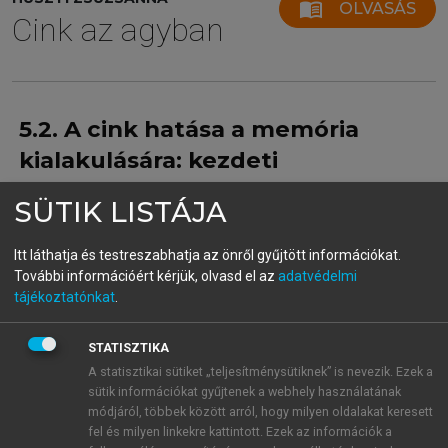
menu_book
OLVASÁS
Cink az agyban
5.2. A cink hatása a memória
kialakulására: kezdeti
vizsgálatok
SÜTIK LISTÁJA
A kezdeti cinkhatás-vizsgálatokban fiatal állatokat
használtak és
cinkhiányos étrendet
alkalmazta, hogy
Itt láthatja és testreszabhatja az önről gyűjtött információkat.
feleletet kapjanak arra a kérdésre: vajon befolyásolja-
További információért kérjük, olvasd el az
adatvédelmi
tájékoztatónkat
.
e a cink a memória kialakulását.
Japán kutatók vizsgálták az állatok tanulási
készségét, 4 hetes, 6 hetes és 8 hetes patkányokon,
STATISZTIKA
majd a 8 hetes patkányoknál cinkhiányos étrendet
A statisztikai sütiket „teljesítménysütiknek” is nevezik. Ezek a
sütik információkat gyűjtenek a webhely használatának
alkalmazva, 4 héttel az alkalmazás után mérték a
módjáról, többek között arról, hogy milyen oldalakat keresett
tanulási készséget a passzív elkerülési teszt (passive
fel és milyen linkekre kattintott. Ezek az információk a
avoidance test) alkalmazásával és a cinkion-