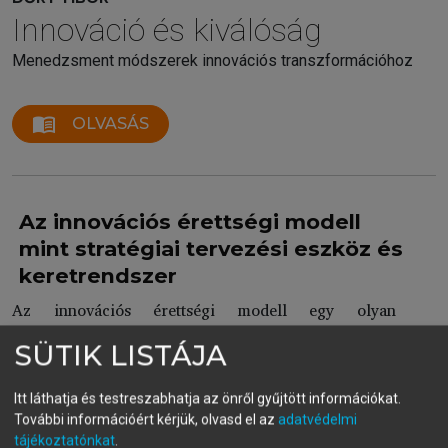
Innováció és kiválóság
Menedzsment módszerek innovációs transzformációhoz
menu_book
OLVASÁS
Az innovációs érettségi modell
mint stratégiai tervezési eszköz és
keretrendszer
Az innovációs érettségi modell egy olyan
menedzsment eszköz és keretrendszer, ami segíthet a
SÜTIK LISTÁJA
modellt alkalmazó vállalatnak azonosítani és
feltérképezni, hogy jelenleg hol tart innovációs
Itt láthatja és testreszabhatja az önről gyűjtött információkat.
képességeinek tekintetében. A modell arra is
További információért kérjük, olvasd el az
adatvédelmi
használható, hogy a vezetés stratégiai ütemtervet
tájékoztatónkat
.