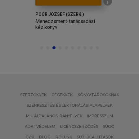
POÓR JÓZSEF (SZERK.)
Menedzsment-tanácsadási
kézikönyv
SZERZŐKNEK
CÉGEKNEK
KÖNYVTÁROSOKNAK
SZERKESZTÉSI ÉS LEKTORÁLÁSI ALAPELVEK
MI – ÁLTALÁNOS IRÁNYELVEK
IMPRESSZUM
ADATVÉDELEM
LICENCSZERZŐDÉS
SÚGÓ
GYIK
BLOG
RÓLUNK
SÜTI BEÁLLÍTÁSOK