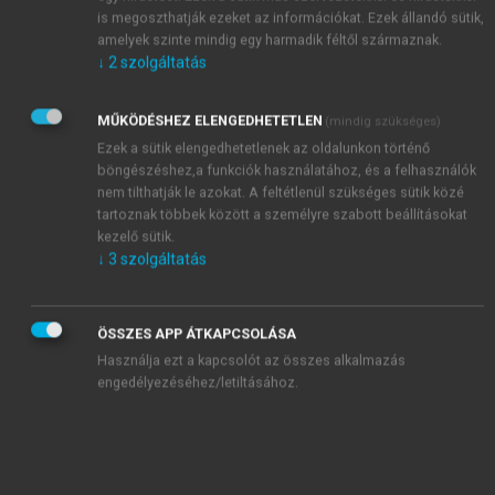
hagyományos felfogását tükrözik, amelyek a kutatás-
is megoszthatják ezeket az információkat. Ezek állandó sütik,
fejlesztési tevékenységeket tekintik kiindulópontnak.
amelyek szinte mindig egy harmadik féltől származnak.
↓
2
szolgáltatás
Annak ellenére, hogy nem ez a legkorszerűbb
nézőpont, az érettségi modellek jelentős segítséget
nyújthatnak a vállalkozások számára innovációs
MŰKÖDÉSHEZ ELENGEDHETETLEN
(mindig szükséges)
képességeik és folyamataik felmérésében, valamint a
Ezek a sütik elengedhetetlenek az oldalunkon történő
teljesítőképességük fokozását célzó intézkedések
böngészéshez,a funkciók használatához, és a felhasználók
nem tilthatják le azokat. A feltétlenül szükséges sütik közé
meghatározásában.
tartoznak többek között a személyre szabott beállításokat
Meglehetősen sok szervezet küzd azzal, hogy
kezelő sütik.
kitalálja, hogyan építse ki a legmegfelelőbb módon
↓
3
szolgáltatás
az innovációs folyamatait és megpróbálja növelni az
innovációs érettségét. Ezen ambiciózus vállalkozások
közül sokan beleesnek a fentiekben bemutatott
ÖSSZES APP ÁTKAPCSOLÁSA
csapdák egyikébe és innovációs tevékenységüket a
Használja ezt a kapcsolót az összes alkalmazás
kutatás-fejlesztésre, vagy az innovációs színházhoz
engedélyezéséhez/letiltásához.
kapcsolható tevékenységekre alapozzák.
A különböző csapdahelyzetek elkerülésére a
gyakorlatban bevethető érettségi modellre van
szükség, amely hathatósan segíti a vállalatok