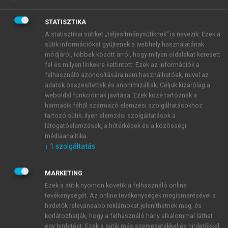
készítsen a jövőbeli fejlesztésekhez. Mindegyik
érettségi modell hasonló elvet követ. A kiinduló
STATISZTIKA
szintet az olyan vállalatok esete jelenti, amelyek még
A statisztikai sütiket „teljesítménysütiknek” is nevezik. Ezek a
semmiféle innovációs tevékenységet nem folytatnak.
sütik információkat gyűjtenek a webhely használatának
Megjegyezzük, hogy az Európai Unió 2022. évi
módjáról, többek között arról, hogy milyen oldalakat keresett
Innovációs Eredménytáblája szerint a magyar
fel és milyen linkekre kattintott. Ezek az információk a
vállalkozások jelentős hányada nem valósít meg
felhasználó azonosítására nem használhatóak, mivel az
adatok összesítettek és anonimizáltak. Céljuk kizárólag a
termék vagy üzleti szolgáltatás innovációt, de
weboldal funkcióinak javítása. Ezek közé tartoznak a
pozitívum, hogy ezen vállalkozások 45 százaléka
harmadik féltől származó elemzési szolgáltatásokhoz
potenciális innovátornak tekinthető, ami több, mint
tartozó sütik; ilyen elemzési szolgáltatások a
1
kétszerese az EU átlagnak (19,9 százalék).
látogatóelemzések, a hőtérképek és a közösségi
Az innovációs érettségi modell második szintjét
médiaanalitika.
↓
1
szolgáltatás
a különböző igényekre reagáló szervezetek jelentik,
majd őket a proaktív innovátorok követik. Végül
pedig a legmagasabb érettségi szintet azok a
MARKETING
szervezetek képviselik, amelyek esetében minden
Ezek a sütik nyomon követik a felhasználó online
tevékenységét. Az online tevékenységek megismerésével a
területen, üzletágban világos és jól strukturált
hirdetők relevánsabb reklámokat jeleníthetnek meg, és
innovációs folyamatok működnek. Rá kell mutatni
korlátozhatják, hogy a felhasználó hány alkalommal láthat
ugyanakkor, hogy az érettségi modellek az innováció
egy hirdetést. Ezek a sütik más szervezetekkel és hirdetőkkel